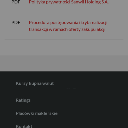
PDF
Polityka prywatności Sanwil Holding S.A.
USD
PDF
Procedura postępowania i tryb realizacji
transakcji w ramach oferty zakupu akcji
EUR
GBP
Kursy kupna walut
CHF
Ratings
AED
Placówki maklerskie
Kontakt