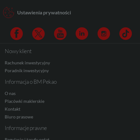
AUD
Ustawienia prywatności
CAD
Nowy klient
Facebook
Twitter
Youtube
Linkedin
Instagram
TikTo
HUF
Rachunek inwestycyjny
Poradnik inwestycyjny
Informacja o BM Pekao
JPY
O nas
Placówki maklerskie
Kontakt
CZK
Biuro prasowe
Informacje prawne
DKK
Regulacje i taryfy opłat