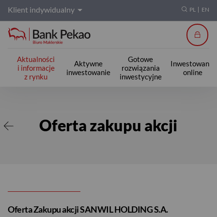
Klient indywidualny
PL
EN
Zalogu
Aktualności
Gotowe
Aktywne
Inwestowanie
i informacje
rozwiązania
inwestowanie
online
z rynku
inwestycyjne
Oferta zakupu akcji
Oferta zakupu akcji
Oferta Zakupu akcji SANWIL HOLDING S.A.