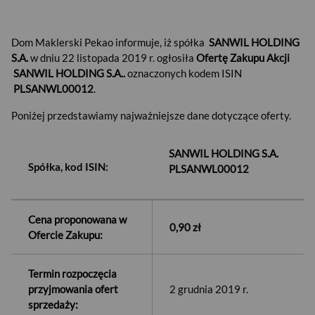
Dom Maklerski Pekao informuje, iż spółka
SANWIL HOLDING
S.A.
w dniu 22 listopada 2019 r. ogłosiła
Ofertę Zakupu Akcji
SANWIL HOLDING S.A..
oznaczonych kodem ISIN
PLSANWL00012
.
Poniżej przedstawiamy najważniejsze dane dotyczące oferty.
SANWIL HOLDING S.A.
Spółka, kod ISIN:
PLSANWL00012
Cena proponowana w
0,90 zł
Ofercie Zakupu:
Termin rozpoczęcia
przyjmowania ofert
2 grudnia 2019 r.
sprzedaży: