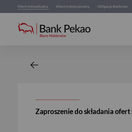
Klient indywidualny
Klient instytucjonalny
Obligacje skarbowe
Oferta zakupu akcji
Zaproszenie do składania ofert