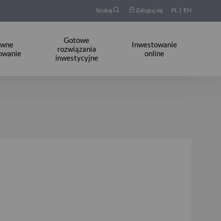
Szukaj
Zaloguj się
PL
EN
Gotowe
ywne
Inwestowanie
rozwiązania
owanie
online
inwestycyjne