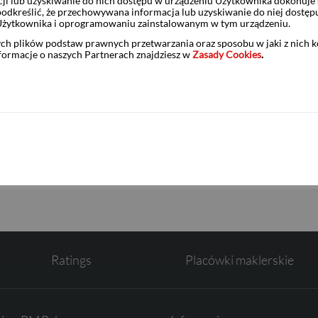
ji lub uzyskiwanie do nich dostępu w urządzeniu Użytkownika dokonuje 
odkreślić, że przechowywana informacja lub uzyskiwanie do niej dostęp
Użytkownika i oprogramowaniu zainstalowanym w tym urządzeniu.
Dom Maklerski BDM S.A.
ych plików podstaw prawnych przetwarzania oraz sposobu w jaki z nich 
nformacje o naszych Partnerach znajdziesz w
Zasady Cookies
.
tami:
 S.A.
Ratings
Placówki maklerskie