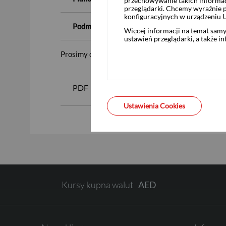
przechowywanie takich informac
przeglądarki. Chcemy wyraźnie p
USD
konfiguracyjnych w urządzeniu 
Podmiot pośredniczący:
Więcej informacji na temat sam
ustawień przeglądarki, a także i
Prosimy o zapoznanie się z załączonymi dokumen
EUR
PDF
Zaproszenie TERMO-REX
GBP
Ustawienia Cookies
CHF
Kursy kupna walut
AED