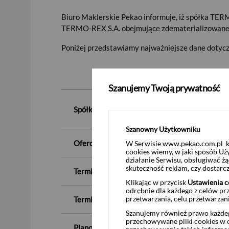
Biuro Maklerskie Pekao informuje, iż spółka TERMO
TERMO-REX S.A. obejmujące zdematerializowane
Poniżej przedstawiamy najważniejsze dane dotycz
Szanujemy Twoją prywatność
Spółka, kod ISIN:
Szanowny Użytkowniku
Oferowana cena zakupu akcji
:
W Serwisie www.pekao.com.pl ko
cookies wiemy, w jaki sposób Uż
działanie Serwisu, obsługiwać 
skuteczność reklam, czy dostar
Termin rozpoczęcia przyjmowania ofert sprzed
Klikając w przycisk
Ustawienia c
odrębnie dla każdego z celów pr
przetwarzania, celu przetwarzan
Termin zakończenia przyjmowania ofert sprze
Szanujemy również prawo każdeg
przechowywane pliki cookies w og
Planowany termin rozliczenia nabycia akcji w