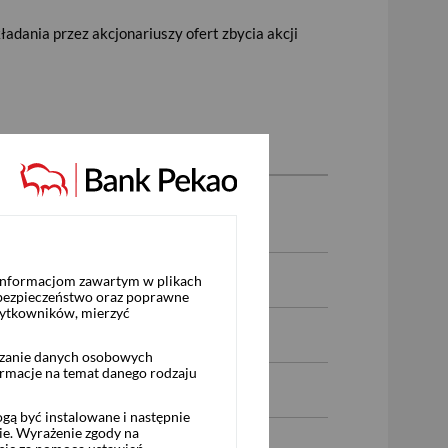
adania przez akcjonariuszy ofert zbycia akcji
 informacjom zawartym w plikach
 bezpieczeństwo oraz poprawne
żytkowników, mierzyć
rzanie danych osobowych
ormacje na temat danego rodzaju
ą być instalowane i następnie
ie. Wyrażenie zgody na