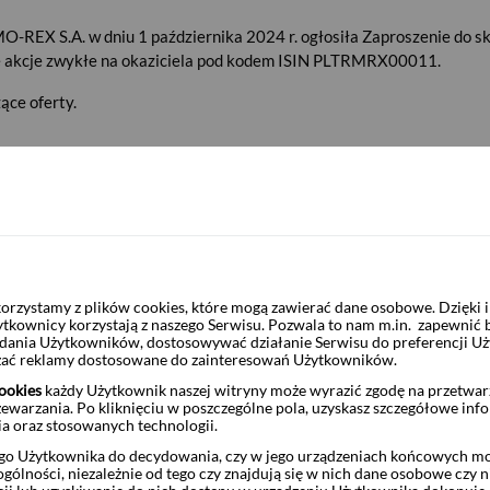
-REX S.A. w dniu 1 października 2024 r. ogłosiła Zaproszenie do skł
 akcje zwykłe na okaziciela pod kodem ISIN PLTRMRX00011.
ące oferty.
TERMO-REX S.A.
PLTRMRX00011
0,70 zł
rzystamy z plików cookies, które mogą zawierać dane osobowe. Dzięki
ytkownicy korzystają z naszego Serwisu. Pozwala to nam m.in. zapewnić
żądania Użytkowników, dostosowywać działanie Serwisu do preferencji U
czać reklamy dostosowane do zainteresowań Użytkowników.
aży:
3 października 2024 r.
ookies
każdy Użytkownik naszej witryny może wyrazić zgodę na przetwa
zewarzania. Po kliknięciu w poszczególne pola, uzyskasz szczegółowe inf
ia oraz stosowanych technologii.
daży:
11 października 2024 r.
o Użytkownika do decydowania, czy w jego urządzeniach końcowych mog
ólności, niezależnie od tego czy znajdują się w nich dane osobowe czy n
 ramach Oferty:
18 października 2024 r.