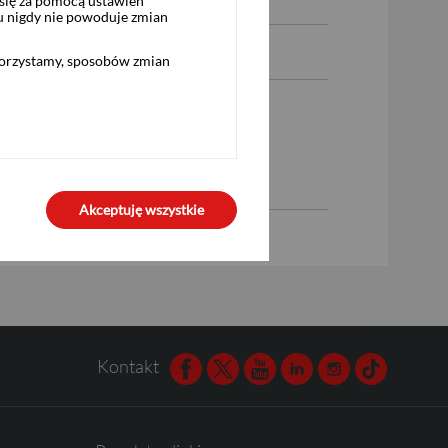
się za pomocą ustawień
u nigdy nie powoduje zmian
korzystamy, sposobów zmian
Akceptuję wszystkie
Kontakt
Facebook
Twitter
Youtube
Linkedin
Instagram
TikTok