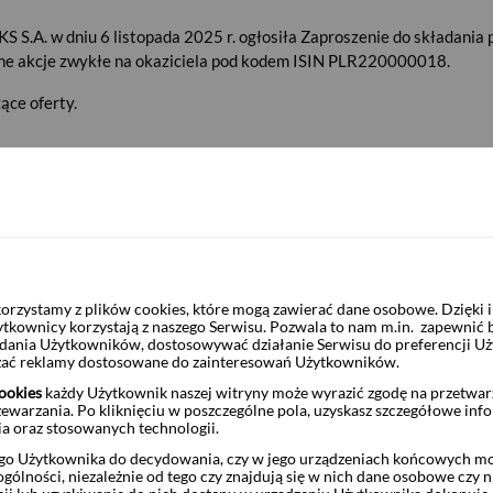
S.A. w dniu 6 listopada 2025 r. ogłosiła Zaproszenie do składania p
e akcje zwykłe na okaziciela pod kodem ISIN PLR220000018.
ące oferty.
CYBER_FOLKS S.A.
PLR220000018
200,00 zł
rzystamy z plików cookies, które mogą zawierać dane osobowe. Dzięki
ytkownicy korzystają z naszego Serwisu. Pozwala to nam m.in. zapewnić
żądania Użytkowników, dostosowywać działanie Serwisu do preferencji U
czać reklamy dostosowane do zainteresowań Użytkowników.
aży:
10 listopada 2025 r.
ookies
każdy Użytkownik naszej witryny może wyrazić zgodę na przetwa
zewarzania. Po kliknięciu w poszczególne pola, uzyskasz szczegółowe inf
ia oraz stosowanych technologii.
daży:
24 listopada 2025 r.
o Użytkownika do decydowania, czy w jego urządzeniach końcowych mog
ólności, niezależnie od tego czy znajdują się w nich dane osobowe czy n
 ramach Oferty:
27 listopada 2025 r.