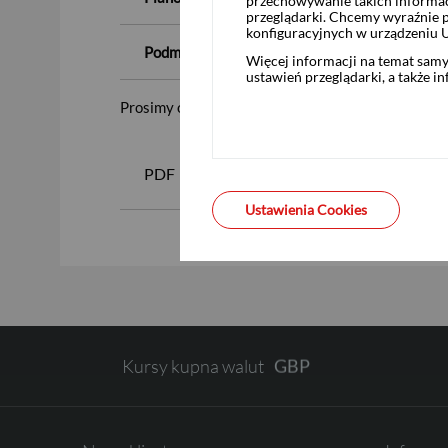
przechowywanie takich informac
przeglądarki. Chcemy wyraźnie p
konfiguracyjnych w urządzeniu 
Podmiot pośredniczący:
Więcej informacji na temat sam
ustawień przeglądarki, a także i
Prosimy o zapoznanie się z załączonymi dokumen
USD
PDF
Zaproszenie Cyber_Folks 
Ustawienia Cookies
EUR
GBP
Kursy kupna walut
CHF