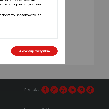
się za pomocą ustawień
u nigdy nie powoduje zmian
korzystamy, sposobów zmian
Akceptuję wszystkie
Kontakt
Facebook
Twitter
Youtube
Linkedin
Instagram
TikTok