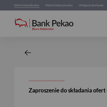
Klient indywidualny
Klient instytucjonalny
Obligacje skarbowe
Oferta zakupu akcji
Zaproszenie do składania ofert