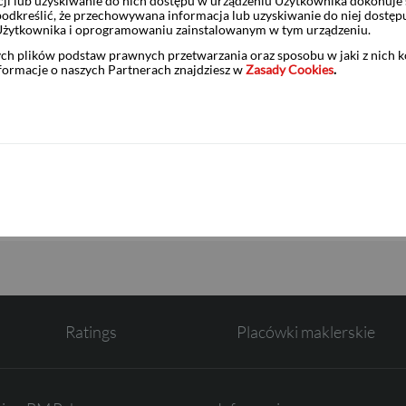
ji lub uzyskiwanie do nich dostępu w urządzeniu Użytkownika dokonuje 
odkreślić, że przechowywana informacja lub uzyskiwanie do niej dostęp
Użytkownika i oprogramowaniu zainstalowanym w tym urządzeniu.
mBank S.A. - Biuro Maklerskie
ych plików podstaw prawnych przetwarzania oraz sposobu w jaki z nich 
nformacje o naszych Partnerach znajdziesz w
Zasady Cookies
.
tami:
S.A.
Ratings
Placówki maklerskie