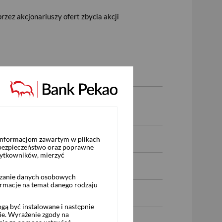
rzez akcjonariuszy ofert zbycia akcji
 informacjom zawartym w plikach
 bezpieczeństwo oraz poprawne
żytkowników, mierzyć
rzanie danych osobowych
ormacje na temat danego rodzaju
ą być instalowane i następnie
ie. Wyrażenie zgody na