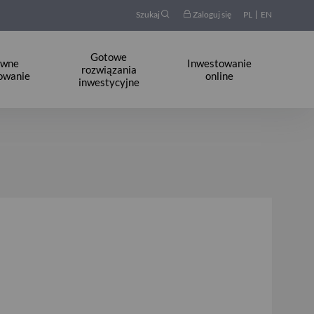
Szukaj
Zaloguj się
PL
EN
Gotowe
ywne
Inwestowanie
rozwiązania
owanie
online
inwestycyjne