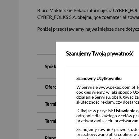
Biuro Maklerskie Pekao informuje, iż CYBER_FOLKS 
CYBER_FOLKS S.A. obejmujące zdematerializowan
Poniżej przedstawiamy najważniejsze dane dotycz
Szanujemy Twoją prywatność
Spółka, kod ISIN:
Szanowny Użytkowniku
Oferowana cena zakupu akcji
:
W Serwisie www.pekao.com.pl ko
cookies wiemy, w jaki sposób Uż
działanie Serwisu, obsługiwać 
skuteczność reklam, czy dostar
Termin rozpoczęcia przyjmowania ofert sprzed
Klikając w przycisk
Ustawienia c
odrębnie dla każdego z celów pr
przetwarzania, celu przetwarzan
Termin zakończenia przyjmowania ofert sprze
Szanujemy również prawo każdeg
przechowywane pliki cookies w og
Planowany termin rozliczenia nabycia akcji w