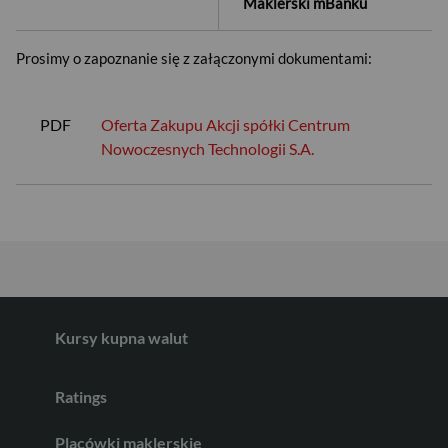
Maklerski mBanku
Prosimy o zapoznanie się z załączonymi dokumentami:
USD
PDF
Oferta Zakupu Akcji spółki Centrum
Nowoczesnych Technologii S.A.
EUR
GBP
Kursy kupna walut
CHF
Ratings
AED
Placówki maklerskie