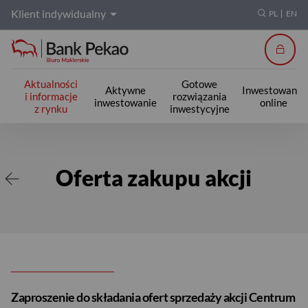
Klient indywidualny
PL
EN
Zalogu
Aktualności
Gotowe
Aktywne
Inwestowanie
i informacje
rozwiązania
inwestowanie
online
z rynku
inwestycyjne
Oferta zakupu akcji
Oferta zakupu akcji
Zaproszenie do składania ofert sprzedaży akcji Centrum