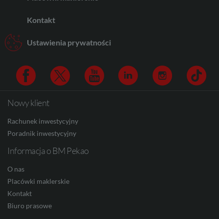
Kontakt
AUD
Ustawienia prywatności
CAD
Nowy klient
Facebook
Twitter
Youtube
Linkedin
Instagram
TikTo
HUF
Rachunek inwestycyjny
Poradnik inwestycyjny
Informacja o BM Pekao
JPY
O nas
Placówki maklerskie
Kontakt
CZK
Biuro prasowe