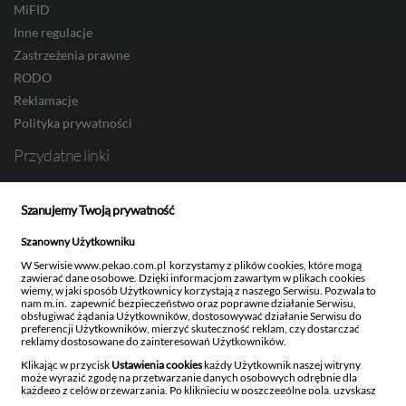
MiFID
Inne regulacje
Zastrzeżenia prawne
NOK
RODO
Reklamacje
Polityka prywatności
SEK
Przydatne linki
Bank Pekao S.A.
Szanujemy Twoją prywatność
Obligacje Skarbowe
RON
Pekao Investment Banking
Szanowny Użytkowniku
Pekao TFI
W Serwisie www.pekao.com.pl korzystamy z plików cookies, które mogą
zawierać dane osobowe. Dzięki informacjom zawartym w plikach cookies
Ustawienia newslettera
TRY
wiemy, w jaki sposób Użytkownicy korzystają z naszego Serwisu. Pozwala to
nam m.in. zapewnić bezpieczeństwo oraz poprawne działanie Serwisu,
obsługiwać żądania Użytkowników, dostosowywać działanie Serwisu do
preferencji Użytkowników, mierzyć skuteczność reklam, czy dostarczać
reklamy dostosowane do zainteresowań Użytkowników.
Bank Polska Kasa Opieki Spółka Akcyjna z siedzibą w Warszawie, ul. Żubra 1, 01-066
ILS
Warszawa, wpisany do rejestru przedsiębiorców w Sądzie Rejonowym dla m.st.
Klikając w przycisk
Ustawienia cookies
każdy Użytkownik naszej witryny
Warszawy w Warszawie, XIII Wydział Gospodarczy Krajowego Rejestru Sądowego,
może wyrazić zgodę na przetwarzanie danych osobowych odrębnie dla
KRS: 0000014843, NIP: 526-00-06-841, REGON: 000010205, wysokość kapitału
każdego z celów przewarzania. Po kliknięciu w poszczególne pola, uzyskasz
zakładowego i kapitału wpłaconego: 262 470 034 zł. Kod BIC (Swift) PKOPPLPW Kod
szczegółowe informacje na temat danego rodzaju przetwarzania, celu