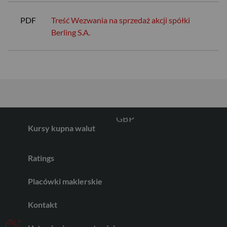
USD
PDF
Treść Wezwania na sprzedaż akcji spółki
Berling S.A.
EUR
GBP
Kursy kupna walut
CHF
Ratings
Placówki maklerskie
AED
Kontakt