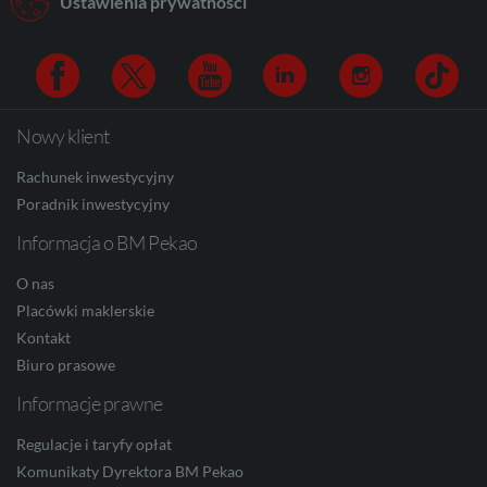
Ustawienia prywatności
AUD
CAD
Nowy klient
Facebook
Twitter
Youtube
Linkedin
Instagram
TikTo
Rachunek inwestycyjny
HUF
Poradnik inwestycyjny
Informacja o BM Pekao
O nas
JPY
Placówki maklerskie
Kontakt
Biuro prasowe
CZK
Informacje prawne
Regulacje i taryfy opłat
DKK
Komunikaty Dyrektora BM Pekao