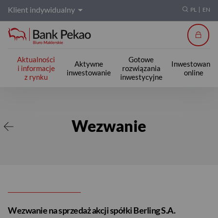
Klient indywidualny
PL
EN
Zalogu
Aktualności
Gotowe
Aktywne
Inwestowanie
i informacje
rozwiązania
inwestowanie
online
z rynku
inwestycyjne
Wezwanie
Wezwanie
Wezwanie na sprzedaż akcji spółki Berling S.A.