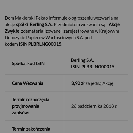
Dom Maklerski Pekao informuje o ogłoszeniu wezwania na
akcje
spółki Berling S.A.
. Przedmiotem wezwania są -
Akcje
Zwykłe
zdematerializowane i zarejestrowane w Krajowym
Depozycie Papierów Wartościowych S.A. pod
kodem
ISIN PLBRLNG00015
.
Berling S.A.
Spółka, kod ISIN
ISIN PLBRLNG00015
Cena Wezwania
3,90 zł
za jedną Akcję
Termin rozpoczęcia
przyjmowania
26 października 2018 r.
zapisów:
Termin zakończenia