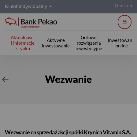
Klient indywidualny
PL
EN
Zalogu
Aktualności
Gotowe
Aktywne
Inwestowanie
i informacje
rozwiązania
inwestowanie
online
z rynku
inwestycyjne
Wezwanie
Wezwanie
Wezwanie na sprzedaż akcji spółki Krynica Vitamin S.A.