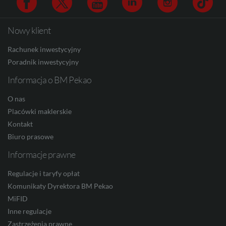
Nowy klient
Facebook
Twitter
Youtube
Linkedin
Instagram
TikTo
HUF
Rachunek inwestycyjny
Poradnik inwestycyjny
Informacja o BM Pekao
JPY
O nas
Placówki maklerskie
CZK
Kontakt
Biuro prasowe
Informacje prawne
DKK
Regulacje i taryfy opłat
Komunikaty Dyrektora BM Pekao
MiFID
NOK
Inne regulacje
Zastrzeżenia prawne