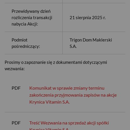
Przewidywany dzień
rozliczenia transakcji
21 sierpnia 2025 r.
nabycia Akcji:
Podmiot
Trigon Dom Maklerski
pośredniczący:
S.A.
Prosimy o zapoznanie się z dokumentami dotyczącymi
wezwania:
PDF
Komunikat w sprawie zmiany terminu
zakończenia przyjmowania zapisów na akcje
Krynica Vitamin S.A.
USD
PDF
Treść Wezwania na sprzedaż akcji spółki
Krynica Vitamin S.A