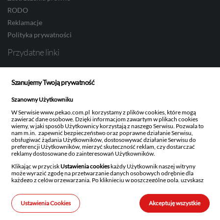
RODO
Reklamacje
SEK
Polityka prywatności
Przydatne linki
RON
Bank Pekao S.A.
Szanujemy Twoją prywatność
Obligacje Skarbowe
Pekao Investment Banking
Szanowny Użytkowniku
TRY
Pekao TFI
W Serwisie www.pekao.com.pl korzystamy z plików cookies, które mogą
Ustawienia newslettera
zawierać dane osobowe. Dzięki informacjom zawartym w plikach cookies
wiemy, w jaki sposób Użytkownicy korzystają z naszego Serwisu. Pozwala to
nam m.in. zapewnić bezpieczeństwo oraz poprawne działanie Serwisu,
obsługiwać żądania Użytkowników, dostosowywać działanie Serwisu do
preferencji Użytkowników, mierzyć skuteczność reklam, czy dostarczać
ILS
reklamy dostosowane do zainteresowań Użytkowników.
Bank Polska Kasa Opieki Spółka Akcyjna z siedzibą w Warszawie, ul. Żubra 1, 01-066
Warszawa, wpisany do rejestru przedsiębiorców w Sądzie Rejonowym dla m.st.
Klikając w przycisk
Ustawienia cookies
każdy Użytkownik naszej witryny
Warszawy w Warszawie, XIII Wydział Gospodarczy Krajowego Rejestru Sądowego,
może wyrazić zgodę na przetwarzanie danych osobowych odrębnie dla
KRS: 0000014843, NIP: 526-00-06-841, REGON: 000010205, wysokość kapitału
każdego z celów przewarzania. Po kliknięciu w poszczególne pola, uzyskasz
zakładowego i kapitału wpłaconego: 262 470 034 zł. Kod BIC (Swift) PKOPPLPW Kod
szczegółowe informacje na temat danego rodzaju przetwarzania, celu
MXN
IBAN 1240.
przetwarzania oraz stosowanych technologii.
Ustawienia Cookies
Akceptuję wszystkie
Szanujemy również prawo każdego Użytkownika do decydowania, czy
© 2026 Bank Polska Kasa Opieki Spółka Akcyjna
w jego urządzeniach końcowych mogą być instalowane i następnie