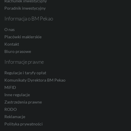
Rachunek inwestycyjny
Poradnik inwestycyjny
HUF
Informacja o BM Pekao
O nas
JPY
Placówki maklerskie
Kontakt
Biuro prasowe
CZK
Informacje prawne
Regulacje i taryfy opłat
Komunikaty Dyrektora BM Pekao
DKK
MiFID
Inne regulacje
Zastrzeżenia prawne
NOK
RODO
Reklamacje
Polityka prywatności