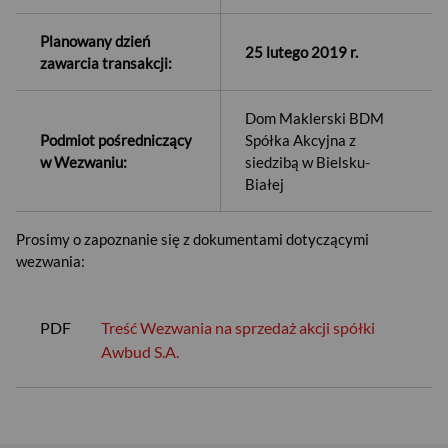
Planowany dzień
25 lutego 2019 r.
zawarcia transakcji:
Dom Maklerski BDM
Podmiot pośredniczący
Spółka Akcyjna z
w Wezwaniu:
siedzibą w Bielsku-
Białej
Prosimy o zapoznanie się z dokumentami dotyczącymi
wezwania:
PDF
Treść Wezwania na sprzedaż akcji spółki
USD
Awbud S.A.
EUR