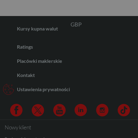
GBP
Kursy kupna walut
CHF
Ratings
Placówki maklerskie
AED
Kontakt
Ustawienia prywatności
AUD
CAD
Nowy klient
Facebook
Twitter
Youtube
Linkedin
Instagram
TikTo