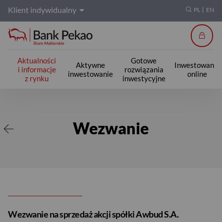
Klient indywidualny
PL
EN
Zalogu
Aktualności
Gotowe
Aktywne
Inwestowanie
i informacje
rozwiązania
inwestowanie
online
z rynku
inwestycyjne
Wezwanie
Wezwanie
Wezwanie na sprzedaż akcji spółki Awbud S.A.