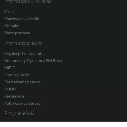
Informacja o BM Pekao
JPY
O nas
Placówki maklerskie
Kontakt
CZK
Biuro prasowe
Informacje prawne
DKK
Regulacje i taryfy opłat
Komunikaty Dyrektora BM Pekao
MiFID
Inne regulacje
NOK
Zastrzeżenia prawne
RODO
Reklamacje
SEK
Polityka prywatności
Przydatne linki
Bank Pekao S.A.
RON