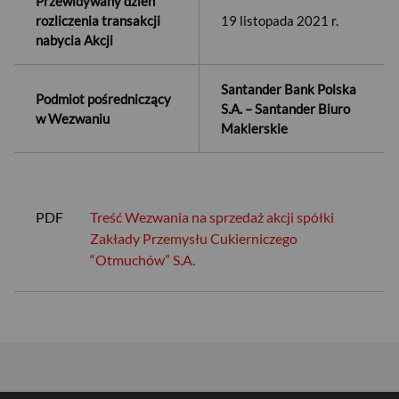
Przewidywany dzień
rozliczenia transakcji
19 listopada 2021 r.
nabycia Akcji
Santander Bank Polska
Podmiot pośredniczący
S.A. – Santander Biuro
w Wezwaniu
Maklerskie
USD
PDF
Treść Wezwania na sprzedaż akcji spółki
Zakłady Przemysłu Cukierniczego
“Otmuchów” S.A.
EUR
GBP