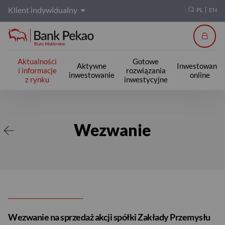
Klient indywidualny
PL
EN
Zalogu
Aktualności
Gotowe
Aktywne
Inwestowanie
i informacje
rozwiązania
inwestowanie
online
z rynku
inwestycyjne
Wezwanie
Wezwanie
Wezwanie na sprzedaż akcji spółki Zakłady Przemysłu