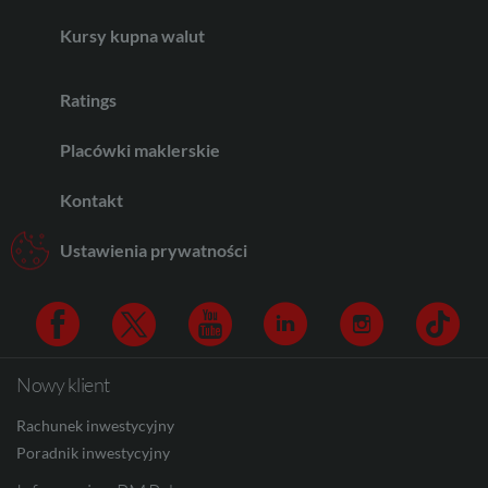
Kursy kupna walut
CHF
Ratings
AED
Placówki maklerskie
Kontakt
AUD
Ustawienia prywatności
CAD
Nowy klient
Facebook
Twitter
Youtube
Linkedin
Instagram
TikTo
HUF
Rachunek inwestycyjny
Poradnik inwestycyjny