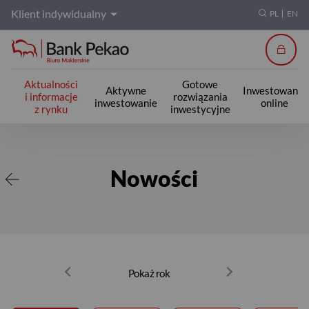
Klient indywidualny
PL
EN
Zalogu
Aktualności
Gotowe
Aktywne
Inwestowanie
i informacje
rozwiązania
inwestowanie
online
z rynku
inwestycyjne
Nowości
Nowości
Pokaż rok