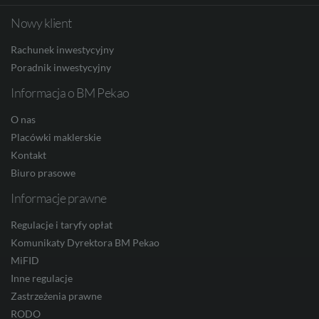
Nowy klient
Facebook
Twitter
Youtube
Linkedin
Instagram
TikTo
HUF
Rachunek inwestycyjny
Poradnik inwestycyjny
Informacja o BM Pekao
JPY
O nas
Placówki maklerskie
CZK
Kontakt
Biuro prasowe
Informacje prawne
DKK
Regulacje i taryfy opłat
Komunikaty Dyrektora BM Pekao
MiFID
NOK
Inne regulacje
Zastrzeżenia prawne
RODO