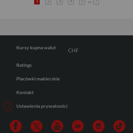
...
1
2
3
4
5
7
GBP
CHF
Kursy kupna walut
Ratings
AED
Placówki maklerskie
Kontakt
AUD
Ustawienia prywatności
CAD