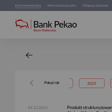
Klient indywidualny
Klient instytucjonalny
Obligacje skarbowe
Subskrypcje
Pokaż rok
2026
2025
Produkt strukturyzowany
04.12.2023