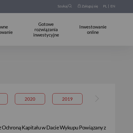
Szukaj
Zaloguj się
PL
EN
Gotowe
ywne
Inwestowanie
rozwiązania
owanie
online
inwestycyjne
2020
2019
 z Ochroną Kapitału w Dacie Wykupu Powiązany z