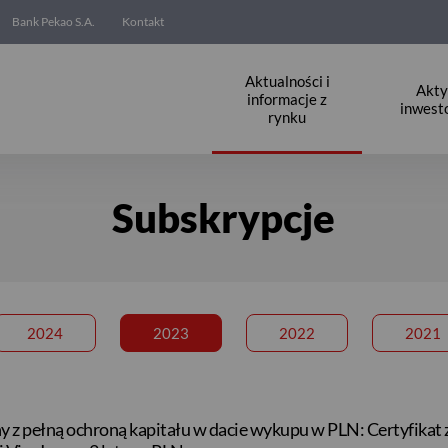
Bank Pekao S.A.
Kontakt
Aktualności i
Akt
informacje z
inwest
rynku
Subskrypcje
2024
2023
2022
2021
 z pełną ochroną kapitału w dacie wykupu w PLN: Certyfikat