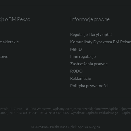
cja o BM Pekao
Informacje prawne
Regulacje i taryfy opłat
maklerskie
Komunikaty Dyrektora BM Peka
MiFID
sowe
Inne regulacje
Zastrzeżenia prawne
RODO
Reklamacje
Polityka prywatności
zawie, ul. Żubra 1, 01-066 Warszawa, wpisany do rejestru przedsiębiorców w Sądzie Rejono
843, NIP: 526-00-06-841, REGON: 000010205, wysokość kapitału zakładowego i kapitał
© 2026 Bank Polska Kasa Opieki Spółka Akcyjna