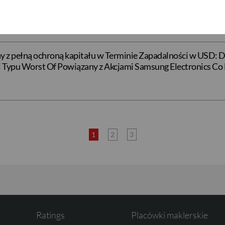
 Typu Worst Of Powiązany z Akcjami Tesla Inc i Toyota Moto
 z pełną ochroną kapitału w Terminie Zapadalności w USD: D
 Typu Worst Of Powiązany z Akcjami Samsung Electronics Co L
1
2
3
Ratings
Placówki maklerskie