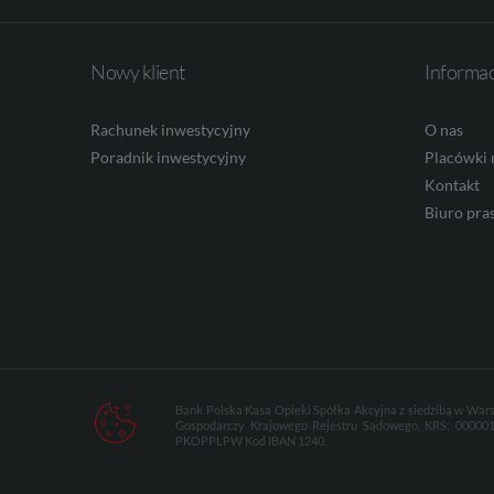
Nowy klient
Informa
AED
Rachunek inwestycyjny
O nas
Poradnik inwestycyjny
Placówki 
AUD
Kontakt
Biuro pra
CAD
HUF
Bank Polska Kasa Opieki Spółka Akcyjna z siedzibą w Wars
Gospodarczy Krajowego Rejestru Sądowego, KRS: 0000014
PKOPPLPW Kod IBAN 1240.
JPY