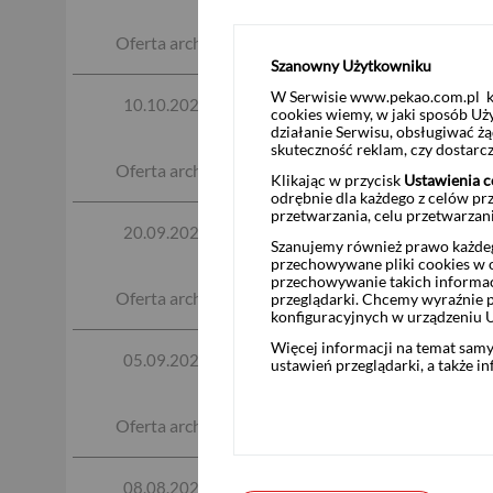
Akcjami Airbus SE i FedEx
Oferta archiwalna
Zobacz szczegóły
Szanowny Użytkowniku
W Serwisie www.pekao.com.pl ko
Produkt strukturyzowany
10.10.2023
cookies wiemy, w jaki sposób Uż
McDonald’s Corporation i
działanie Serwisu, obsługiwać 
skuteczność reklam, czy dostar
Oferta archiwalna
Zobacz szczegóły
Klikając w przycisk
Ustawienia c
odrębnie dla każdego z celów pr
przetwarzania, celu przetwarzan
Produkt strukturyzowany
20.09.2023
Szanujemy również prawo każdeg
Kapitału w PLN
przechowywane pliki cookies w og
przechowywanie takich informac
Oferta archiwalna
Zobacz szczegóły
przeglądarki. Chcemy wyraźnie p
konfiguracyjnych w urządzeniu 
Więcej informacji na temat sam
Produkt strukturyzowany
05.09.2023
ustawień przeglądarki, a także i
AG, Pfizer Inc i Ubisoft
Oferta archiwalna
Zobacz szczegóły
Produkt strukturyzowany
08.08.2023