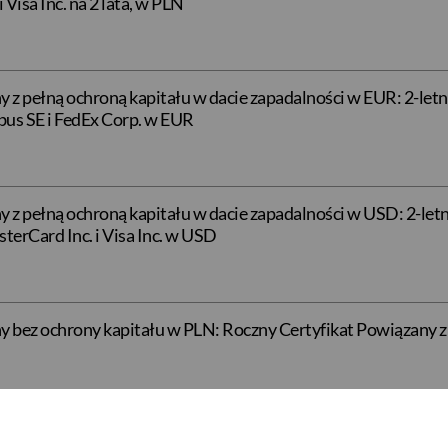
Visa Inc. na 2 lata, w PLN
 z pełną ochroną kapitału w dacie zapadalności w EUR: 2-let
bus SE i FedEx Corp. w EUR
 z pełną ochroną kapitału w dacie zapadalności w USD: 2-let
erCard Inc. i Visa Inc. w USD
 bez ochrony kapitału w PLN: Roczny Certyfikat Powiązany z
 z pełną ochroną kapitału w dacie wykupu w PLN: Certyfikat