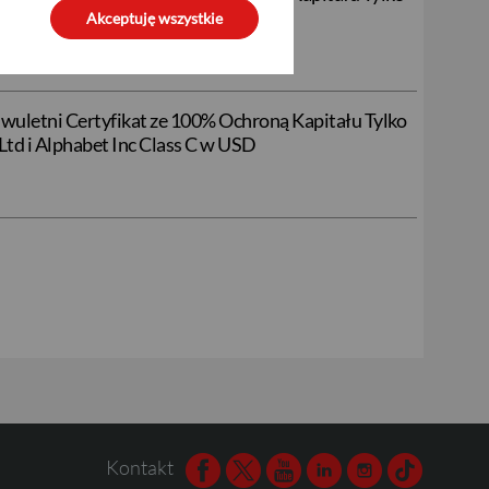
r Corp w EUR
Akceptuję wszystkie
wuletni Certyfikat ze 100% Ochroną Kapitału Tylko
td i Alphabet Inc Class C w USD
Kontakt
Facebook
Twitter
Youtube
Linkedin
Instagram
TikTok