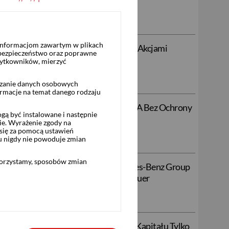
 informacjom zawartym w plikach
fikat z Ochroną Kapitału Powiązany z Akcjami
 bezpieczeństwo oraz poprawne
żytkowników, mierzyć
rzanie danych osobowych
ormacje na temat danego rodzaju
 Akcjami Meta Platforms Inc - CLASS A Bez Ochrony
ą być instalowane i następnie
ie. Wyrażenie zgody na
się za pomocą ustawień
u nigdy nie powoduje zmian
korzystamy, sposobów zmian
tyfikat Powiązany z Akcjami: Mercedes-Benz Group
alności w PLN, emitowany przez SG Issuer
wuletni Certyfikat ze 100% Ochroną Kapitału Tylko