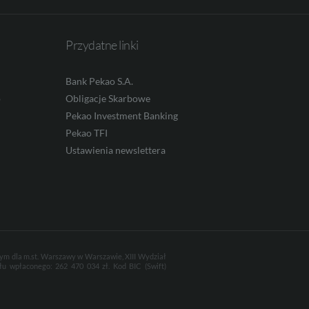
Przydatne linki
Bank Pekao S.A.
o
Obligacje Skarbowe
Pekao Investment Banking
Pekao TFI
Ustawienia newslettera
wym dla m.st. Warszawy w Warszawie, XIII Wydział
u wpłaconego: 262 470 034 zł. Kod BIC (Swift)