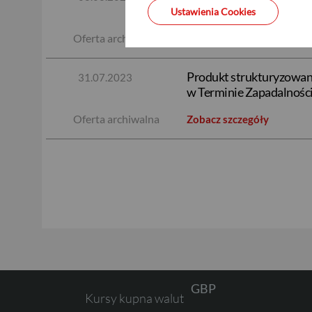
w Terminie Zapadalności
Ustawienia Cookies
Oferta archiwalna
Zobacz szczegóły
Produkt strukturyzowany
31.07.2023
w Terminie Zapadalności
Oferta archiwalna
Zobacz szczegóły
USD
EUR
GBP
Kursy kupna walut
CHF