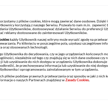
 Corp. na 2 lata
rzystamy z plików cookies, które mogą zawierać dane osobowe. Dzięki
 z pełną ochroną kapitału w dacie zapadalności w PLN: Certy
ytkownicy korzystają z naszego Serwisu. Pozwala to nam m.in. zapewnić
 Nestlé S.A. na 2 lata w PLN
żądania Użytkowników, dostosowywać działanie Serwisu do preferencji U
czać reklamy dostosowane do zainteresowań Użytkowników.
ookies
każdy Użytkownik naszej witryny może wyrazić zgodę na przetwa
zewarzania. Po kliknięciu w poszczególne pola, uzyskasz szczegółowe inf
ia oraz stosowanych technologii.
 bez ochrony kapitału w PLN: Roczny Certyfikat Powiązany z
o Użytkownika do decydowania, czy w jego urządzeniach końcowych mog
ólności, niezależnie od tego czy znajdują się w nich dane osobowe czy n
ji lub uzyskiwanie do nich dostępu w urządzeniu Użytkownika dokonuje 
odkreślić, że przechowywana informacja lub uzyskiwanie do niej dostęp
Użytkownika i oprogramowaniu zainstalowanym w tym urządzeniu.
ych plików podstaw prawnych przetwarzania oraz sposobu w jaki z nich 
 z pełną ochroną kapitału w dniu wykupu: 15-miesięczny Cer
nformacje o naszych Partnerach znajdziesz w
Zasady Cookies
.
 Entertainment SA z Ochroną Kapitału Tylko w Terminie Zapad
 z pełną ochroną kapitału w Terminie Zapadalności w EUR: D