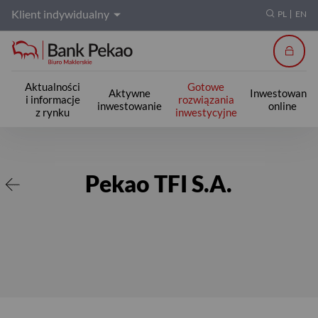
Klient indywidualny
PL
EN
Zalogu
Aktualności
Gotowe
Aktywne
Inwestowanie
i informacje
rozwiązania
inwestowanie
online
z rynku
inwestycyjne
Pekao TFI S.A.
Pekao TFI S.A.