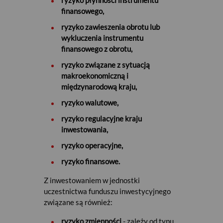
ryzyko płynności instrumentu
finansowego,
ryzyko zawieszenia obrotu lub
wykluczenia instrumentu
finansowego z obrotu,
ryzyko związane z sytuacją
makroekonomiczną i
międzynarodową kraju,
ryzyko walutowe,
ryzyko regulacyjne kraju
inwestowania,
ryzyko operacyjne,
ryzyko finansowe.
Z inwestowaniem w jednostki
uczestnictwa funduszu inwestycyjnego
związane są również:
ryzyko zmienności
- zależy od typu