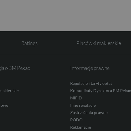
Ratings
Placówki maklerskie
cja o BM Pekao
Informacje prawne
Regulacje i taryfy opłat
maklerskie
Komunikaty Dyrektora BM Peka
MiFID
sowe
Inne regulacje
Zastrzeżenia prawne
RODO
Reklamacje