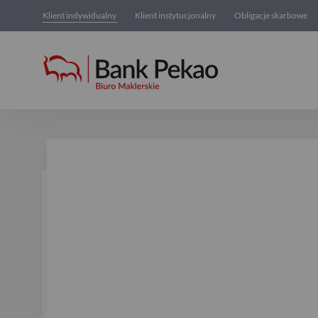
Klient indywidualny
Klient instytucjonalny
Obligacje skarbowe
Fundusze inwestycyjne otwa