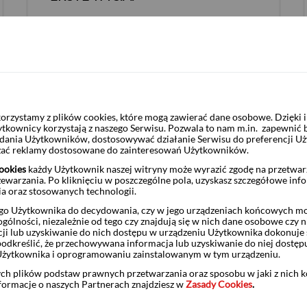
Sprawdź ofertę
rzystamy z plików cookies, które mogą zawierać dane osobowe. Dzięki
ytkownicy korzystają z naszego Serwisu. Pozwala to nam m.in. zapewnić
żądania Użytkowników, dostosowywać działanie Serwisu do preferencji U
ING TFI S.A. (dawniej Goldman Sachs
czać reklamy dostosowane do zainteresowań Użytkowników.
TFI)
ookies
każdy Użytkownik naszej witryny może wyrazić zgodę na przetwa
zewarzania. Po kliknięciu w poszczególne pola, uzyskasz szczegółowe inf
ia oraz stosowanych technologii.
o Użytkownika do decydowania, czy w jego urządzeniach końcowych mog
ólności, niezależnie od tego czy znajdują się w nich dane osobowe czy n
Sprawdź ofertę
ji lub uzyskiwanie do nich dostępu w urządzeniu Użytkownika dokonuje 
odkreślić, że przechowywana informacja lub uzyskiwanie do niej dostęp
Użytkownika i oprogramowaniu zainstalowanym w tym urządzeniu.
ych plików podstaw prawnych przetwarzania oraz sposobu w jaki z nich 
nformacje o naszych Partnerach znajdziesz w
Zasady Cookies
.