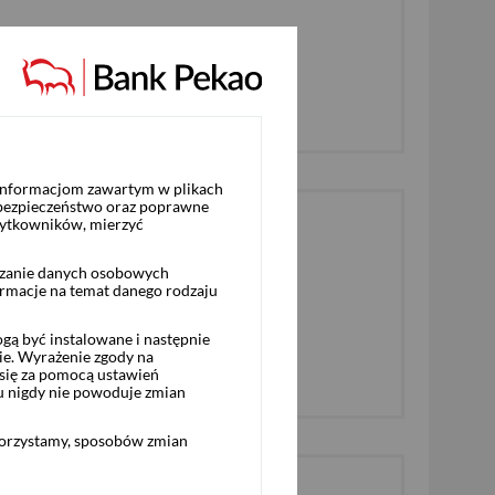
ESALIENS TFI S.A.
Sprawdź ofertę
 informacjom zawartym w plikach
 bezpieczeństwo oraz poprawne
żytkowników, mierzyć
rzanie danych osobowych
ormacje na temat danego rodzaju
INVESTORS TFI S.A.
ą być instalowane i następnie
ie. Wyrażenie zgody na
Sprawdź ofertę
się za pomocą ustawień
u nigdy nie powoduje zmian
korzystamy, sposobów zmian