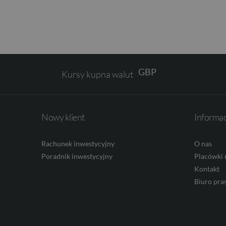
EUR
GBP
Kursy kupna walut
CHF
Nowy klient
Informa
AED
Rachunek inwestycyjny
O nas
Poradnik inwestycyjny
Placówki 
Kontakt
AUD
Biuro pra
CAD