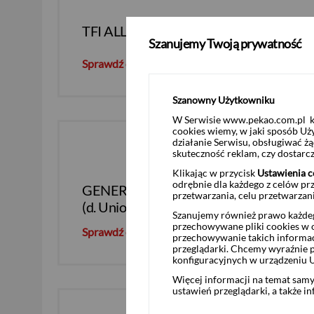
TFI ALLIANZ POLSKA S.A.
Szanujemy Twoją prywatność
Sprawdź ofertę
Szanowny Użytkowniku
W Serwisie www.pekao.com.pl ko
cookies wiemy, w jaki sposób Uż
działanie Serwisu, obsługiwać 
skuteczność reklam, czy dostar
Klikając w przycisk
Ustawienia c
odrębnie dla każdego z celów pr
GENERALI INVESTMENTS TFI S.A.
przetwarzania, celu przetwarzan
(d. Union Investment TFI S.A.)
Szanujemy również prawo każdeg
przechowywane pliki cookies w og
Sprawdź ofertę
przechowywanie takich informac
przeglądarki. Chcemy wyraźnie p
konfiguracyjnych w urządzeniu 
Więcej informacji na temat sam
ustawień przeglądarki, a także i