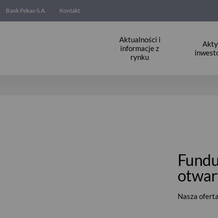
Bank Pekao S.A.
Kontakt
Aktualności i
Akt
informacje z
inwest
rynku
rte - polskie
Fundu
otwart
Nasza ofert