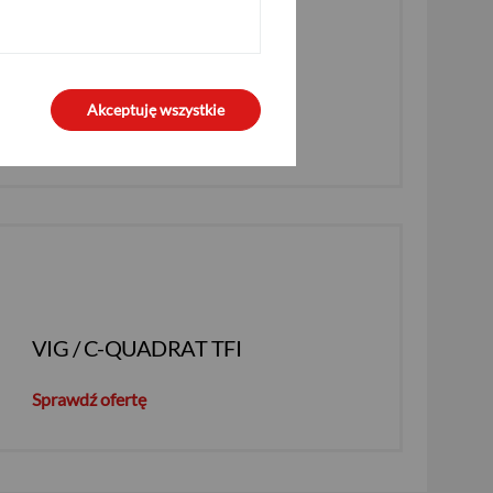
SKARBIEC TFI S.A.
Akceptuję wszystkie
Sprawdź ofertę
VIG / C-QUADRAT TFI
Sprawdź ofertę