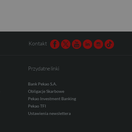
Kontakt
Facebook
Twitter
Youtube
Linkedin
Instagram
TikTok
Przydatne linki
Bank Pekao S.A.
o
Obligacje Skarbowe
Pekao Investment Banking
Pekao TFI
Ustawienia newslettera