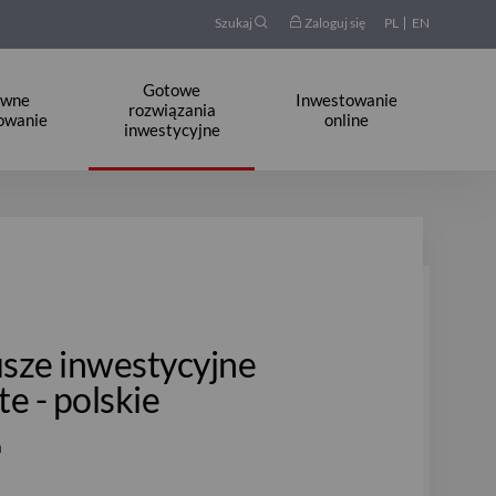
Szukaj
Zaloguj się
PL
EN
Gotowe
ywne
Inwestowanie
rozwiązania
owanie
online
inwestycyjne
sze inwestycyjne
e - polskie
a