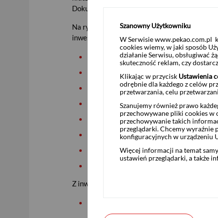
Dokumentów zawierających kluczowe informac
Szanowny Użytkowniku
Na ryzyko inwestycyjne dotyczące inwestowan
inwestycyjny instrumentami finansowymi, op
W Serwisie www.pekao.com.pl ko
cookies wiemy, w jaki sposób Uż
działanie Serwisu, obsługiwać 
ryzyko przyszłego kształtowania się kur
skuteczność reklam, czy dostar
ryzyko płynności instrumentu finansowe
Klikając w przycisk
Ustawienia c
odrębnie dla każdego z celów pr
ryzyko zawieszenia obrotu lub wyklucze
przetwarzania, celu przetwarzan
ryzyko związane z sytuacją makroekono
Szanujemy również prawo każdeg
przechowywane pliki cookies w og
ryzyko walutowe,
przechowywanie takich informac
przeglądarki. Chcemy wyraźnie p
ryzyko regulacyjne kraju inwestowania,
konfiguracyjnych w urządzeniu 
ryzyko operacyjne,
Więcej informacji na temat sam
ustawień przeglądarki, a także i
ryzyko finansowe.
Z inwestowaniem w jednostki uczestnictwa fu
ryzyko zmienności
- zależy od typu fund
zmienność jednostek uczestnictwa,