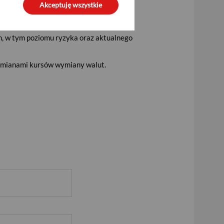
Akceptuję wszystkie
 do selekcji rodzaju aktywów do portfela
h, w tym poziomu ryzyka oraz aktualnego
 zmianami kursów wymiany walut.