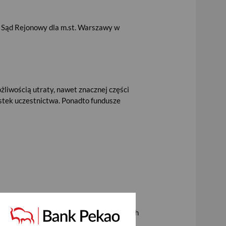
Sąd Rejonowy dla m.st. Warszawy w
liwością utraty, nawet znacznej części
stek uczestnictwa. Ponadto fundusze
egółowe informacje na temat ryzyka
czególności w: Dokumentach zawierających
tycyjnego, w tym w szczególności treść