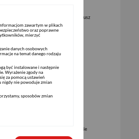
zukiwarce
.
 ryzyka związane z nabywanymi przez fundusz
 informacjom zawartym w plikach
 bezpieczeństwo oraz poprawne
żytkowników, mierzyć
rzanie danych osobowych
ormacje na temat danego rodzaju
ą być instalowane i następnie
ie. Wyrażenie zgody na
się za pomocą ustawień
u nigdy nie powoduje zmian
korzystamy, sposobów zmian
ty o wyższej zmienności, tym wyższa będzie