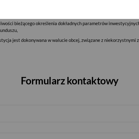
liwością podjęcia błędnej decyzji przez zarządzającego funduszem, co
odjęcia decyzji inwestycyjnej,
liwości bieżącego określenia dokładnych parametrów inwestycyjnyc
funduszu,
stycja jest dokonywana w walucie obcej, związane z niekorzystnymi
Formularz kontaktowy