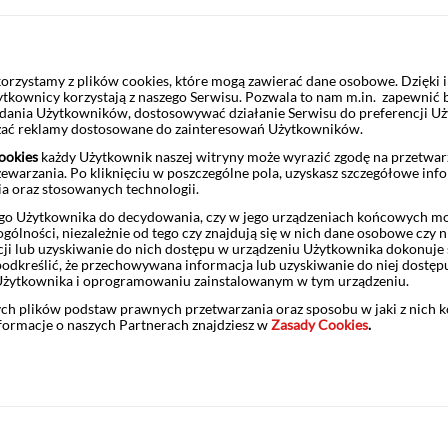
których adresy znajdziesz w wys
je, są dostępne w placówkach,
ia w jednostki uczestnictwa funduszu inwestycyjnego składają się
Rozdziale II Pakietu Informacyjnego
isane w
, w szczególności:
rzystamy z plików cookies, które mogą zawierać dane osobowe. Dzięki
ytkownicy korzystają z naszego Serwisu. Pozwala to nam m.in. zapewnić
żądania Użytkowników, dostosowywać działanie Serwisu do preferencji U
su,
czać reklamy dostosowane do zainteresowań Użytkowników.
go,
ookies
każdy Użytkownik naszej witryny może wyrazić zgodę na przetwa
zewarzania. Po kliknięciu w poszczególne pola, uzyskasz szczegółowe inf
nia instrumentu finansowego z obrotu,
ia oraz stosowanych technologii.
miczną i międzynarodową kraju,
o Użytkownika do decydowania, czy w jego urządzeniach końcowych mog
ólności, niezależnie od tego czy znajdują się w nich dane osobowe czy n
ji lub uzyskiwanie do nich dostępu w urządzeniu Użytkownika dokonuje 
odkreślić, że przechowywana informacja lub uzyskiwanie do niej dostęp
Użytkownika i oprogramowaniu zainstalowanym w tym urządzeniu.
ych plików podstaw prawnych przetwarzania oraz sposobu w jaki z nich 
nformacje o naszych Partnerach znajdziesz w
Zasady Cookies
.
nduszu inwestycyjnego związane są również:
uszu, im większa część portfela funduszu alokowana jest w instrumen