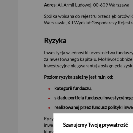
Adres
: Al. Armii Ludowej, 00-609 Warszawa
Spółka wpisana do rejestru przedsiębiorcó
Warszawie, XII Wydział Gospodarczy Rejest
Ryzyka
Inwestycja w jednostki uczestnictwa funduszy
zainwestowanego kapitału. Możliwość obniżen
inwestycyjne nie gwarantują osiągnięcia zysku
Poziom ryzyka zależny jest m.in. od:
kategorii funduszu,
składu portfela funduszu inwestycyjnego
realizowanej przez fundusz polityki inwe
Ryzyko inwestycyjne danego funduszu inwestyc
Szanujemy Twoją prywatność
inwestycyjnego zawarte są w udostępnionej 
kluczowe informacje, Prospektach Informacyjn