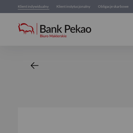
Klient indywidualny
Klient instytucjonalny
Obligacje skarbowe
Skarbiec TFI S.A.