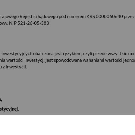
w Krajowego Rejestru Sądowego pod numerem KRS 0000060640 przez 
rowy, NIP 521-26-05-383
 inwestycyjnych obarczona jest ryzykiem, czyli przede wszystkim moż
ia wartości inwestycji jest spowodowana wahaniami wartości jedno
 z inwestycji.
,
stycyjnej.
yjnego jest zależne od polityki inwestycyjnej tego funduszu. Szcz
inwestorom dokumentacji dotyczącej funduszu inwestycyjnego, w sz
ych, Warunkach Emisji, Statutach. Informacje na temat ryzyka inwes