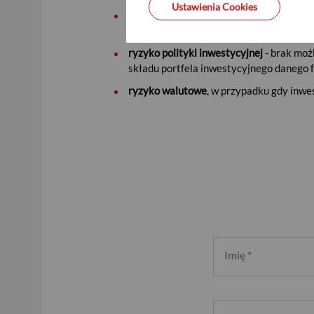
Ustawienia Cookies
ryzyko zarządzającego
- wiąże się z moż
inwestycyjnego funduszu oraz momentu p
ryzyko polityki inwestycyjnej
- brak moż
składu portfela inwestycyjnego danego 
ryzyko walutowe
, w przypadku gdy inwe
Imię
*