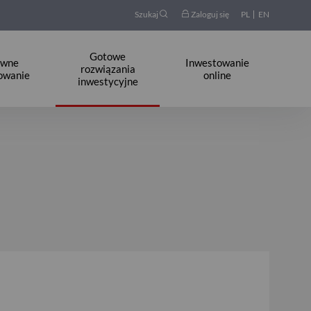
Szukaj
Zaloguj się
PL
EN
Gotowe
ywne
Inwestowanie
rozwiązania
owanie
online
inwestycyjne