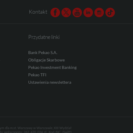
Kontakt
Facebook
Twitter
Youtube
Linkedin
Instagram
TikTok
Przydatne linki
Bank Pekao S.A.
o
Obligacje Skarbowe
Pekao Investment Banking
Pekao TFI
Ustawienia newslettera
wym dla m.st. Warszawy w Warszawie, XIII Wydział
u wpłaconego: 262 470 034 zł. Kod BIC (Swift)