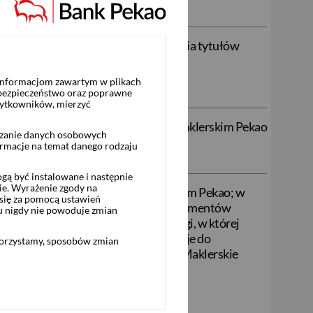
rzekazywania zleceń nabycia lub zbycia tytułów
 informacjom zawartym w plikach
 bezpieczeństwo oraz poprawne
żytkowników, mierzyć
doradztwa inwestycyjnego w Biurze Maklerskim Pekao
rzanie danych osobowych
ormacje na temat danego rodzaju
ą być instalowane i następnie
ie. Wyrażenie zgody na
spółpracujących z Biurem Maklerskim Pekao; w
się za pomocą ustawień
b w obrocie pierwotnym; wykazu instrumentów
u nigdy nie powoduje zmian
y z tymi podmiotami; rodzaju usługi, w której
tóre Biuro Maklerskie Pekao przekazuje do
korzystamy, sposobów zmian
zleceń obsługiwanych przez Biuro Maklerskie
 jako PRIIP