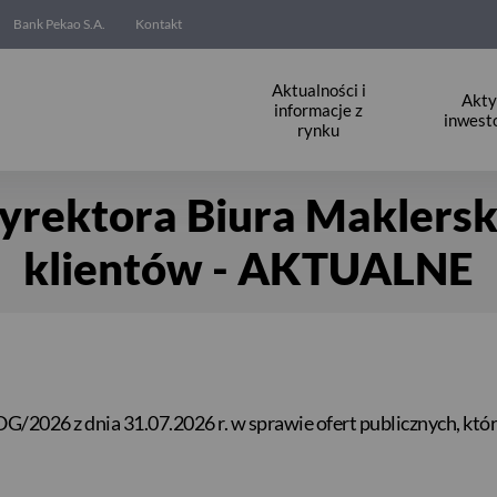
Bank Pekao S.A.
Kontakt
Aktualności i
Akt
informacje z
inwest
rynku
rektora Biura Maklersk
ktora BM
klientów - AKTUALNE
2026 z dnia 31.07.2026 r. w sprawie ofert publicznych, któr