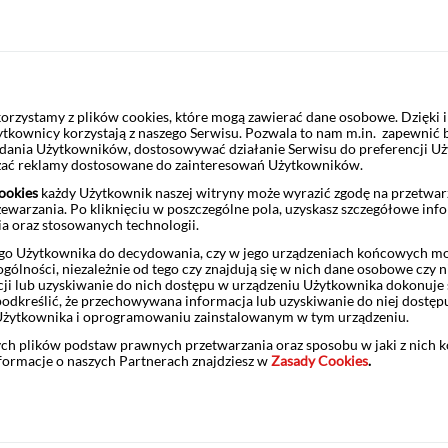
2026 z dnia 22.06.2026 r. w sprawie usługi przyjmowania i p
iotów, które współpracują z Biurem Maklerskim Pekao
rzystamy z plików cookies, które mogą zawierać dane osobowe. Dzięki
ytkownicy korzystają z naszego Serwisu. Pozwala to nam m.in. zapewnić
żądania Użytkowników, dostosowywać działanie Serwisu do preferencji U
czać reklamy dostosowane do zainteresowań Użytkowników.
2026 z dnia 19.06.2026 r. w sprawie informacji o usłudze 
ookies
każdy Użytkownik naszej witryny może wyrazić zgodę na przetwa
zewarzania. Po kliknięciu w poszczególne pola, uzyskasz szczegółowe inf
ia oraz stosowanych technologii.
o Użytkownika do decydowania, czy w jego urządzeniach końcowych mog
ólności, niezależnie od tego czy znajdują się w nich dane osobowe czy n
/2026 z dnia 17.06.2026 r. w sprawie: wykazu podmiotów w
ji lub uzyskiwanie do nich dostępu w urządzeniu Użytkownika dokonuje 
trumentów finansowych oferowanych w ofercie publicznej lu
odkreślić, że przechowywana informacja lub uzyskiwanie do niej dostęp
Użytkownika i oprogramowaniu zainstalowanym w tym urządzeniu.
owych instrumentów finansowych obsługiwanych we współprac
ykonuje zlecenia w ramach tej współpracy; rodzaju zleceń, k
ych plików podstaw prawnych przetwarzania oraz sposobu w jaki z nich 
nformacje o naszych Partnerach znajdziesz w
cych; dodatkowych warunków przyjmowania i przekazywania 
Zasady Cookies
.
ółpracy; wykazu instrumentów finansowych sklasyfikowanych