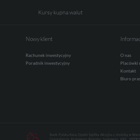
Kursy kupna walut
CHF
AED
Nowy klient
Informa
Rachunek inwestycyjny
O nas
Poradnik inwestycyjny
Placówki 
AUD
Kontakt
Biuro pra
CAD
HUF
Bank Polska Kasa Opieki Spółka Akcyjna z siedzibą w Wars
Gospodarczy Krajowego Rejestru Sądowego, KRS: 0000014