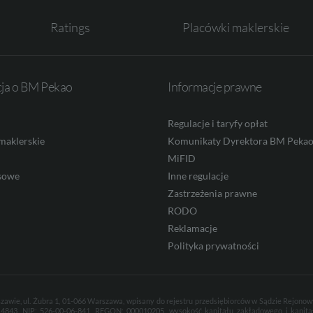
Ratings
Placówki maklerskie
cja o BM Pekao
Informacje prawne
Regulacje i taryfy opłat
maklerskie
Komunikaty Dyrektora BM Peka
MiFID
sowe
Inne regulacje
Zastrzeżenia prawne
RODO
Reklamacje
Polityka prywatności
zawie, ul. Żubra 1, 01-066 Warszawa, wpisany do rejestru przedsiębiorców w Sądzie Rejono
843, NIP: 526-00-06-841, REGON: 000010205, wysokość kapitału zakładowego i kapitał