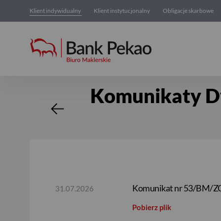
Klient indywidualny
Klient instytucjonalny
Obligacje skarbowe
Komunikaty Dy
Komunikaty Aktualne Dyre
Komunikat nr 53/BM/ZOG/
31.07.2026
Pobierz plik