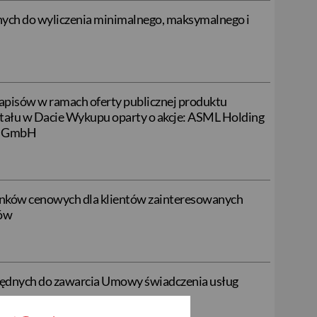
ych do wyliczenia minimalnego, maksymalnego i
pisów w ramach oferty publicznej produktu
itału w Dacie Wykupu oparty o akcje: ASML Holding
nk GmbH
unków cenowych dla klientów zainteresowanych
wów
będnych do zawarcia Umowy świadczenia usług