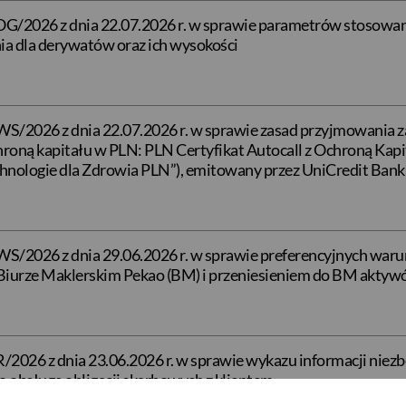
/2026 z dnia 22.07.2026 r. w sprawie parametrów stosowan
a dla derywatów oraz ich wysokości
/2026 z dnia 22.07.2026 r. w sprawie zasad przyjmowania za
roną kapitału w PLN: PLN Certyfikat Autocall z Ochroną Kap
„Technologie dla Zdrowia PLN”), emitowany przez UniCredit Ba
/2026 z dnia 29.06.2026 r. w sprawie preferencyjnych war
iurze Maklerskim Pekao (BM) i przeniesieniem do BM akty
2026 z dnia 23.06.2026 r. w sprawie wykazu informacji niez
 obsługę obligacji skarbowych z klientem