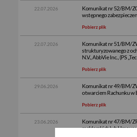
Komunikat nr 52/BM/ZOG
22.07.2026
wstępnego zabezpieczeni
Pobierz plik
Komunikat nr 51/BM/ZWS
22.07.2026
strukturyzowanego z och
N.V., AbbVie Inc., (PS 
Pobierz plik
Komunikat nr 49/BM/ZWS
29.06.2026
otwarciem Rachunku w B
Pobierz plik
Komunikat nr 47/BM/ZR/
23.06.2026
maklerskich lub Umowy o