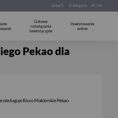
Szukaj
Zaloguj się
PL
EN
Gotowe
ywne
Inwestowanie
rozwiązania
owanie
online
inwestycyjne
iego Pekao dla
e obsługuje Biuro Maklerskie Pekao