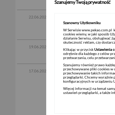
Szanujemy Twoją prywatność
Pobierz plik
Komunikat nr 46/BM/ZFI/
22.06.2026
uczestnictwa oraz podm
Szanowny Użytkowniku
W Serwisie www.pekao.com.pl ko
Pobierz plik
cookies wiemy, w jaki sposób Uż
działanie Serwisu, obsługiwać 
skuteczność reklam, czy dostar
Komunikat nr 45/BM/ZDI/
19.06.2026
Klikając w przycisk
Ustawienia c
odrębnie dla każdego z celów pr
Pobierz plik
przetwarzania, celu przetwarzan
Szanujemy również prawo każdeg
przechowywane pliki cookies w og
Komunikat nr 44/BM/ZPM
17.06.2026
przechowywanie takich informac
zakresie nabywania ins
przeglądarki. Chcemy wyraźnie p
konfiguracyjnych w urządzeniu 
finansowych i pozagiełd
Biuro Maklerskie Pekao w
Więcej informacji na temat sam
ustawień przeglądarki, a także i
podmiotów współpracują
Pekao w ramach tej wsp
Pobierz plik