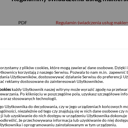
PDF
Regulamin świadczenia usług makler
PDF
Regulamin świadczenia usług maklers
banku powierniczym
rzystamy z plików cookies, które mogą zawierać dane osobowe. Dzięki
PDF
Polityka wykonywania zleceń oraz dzi
ytkownicy korzystają z naszego Serwisu. Pozwala to nam m.in. zapewnić
żądania Użytkowników, dostosowywać działanie Serwisu do preferencji U
w Pekao Investment Banking S.A.
czać reklamy dostosowane do zainteresowań Użytkowników.
ookies
każdy Użytkownik naszej witryny może wyrazić zgodę na przetwa
zewarzania. Po kliknięciu w poszczególne pola, uzyskasz szczegółowe inf
PDF
Regulamin świadczenia usług w zakre
ia oraz stosowanych technologii.
o Użytkownika do decydowania, czy w jego urządzeniach końcowych mog
ólności, niezależnie od tego czy znajdują się w nich dane osobowe czy n
ji lub uzyskiwanie do nich dostępu w urządzeniu Użytkownika dokonuje 
PDF
Tabela Opłat i Prowizji - do stosowan
odkreślić, że przechowywana informacja lub uzyskiwanie do niej dostęp
Użytkownika i oprogramowaniu zainstalowanym w tym urządzeniu.
otworzyli rachunek w Pekao Investm