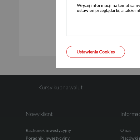
Więcej informacji na temat sam
ustawień przeglądarki, a także i
USD
EUR
Ustawienia Cookies
GBP
Kursy kupna walut
CHF
Nowy klient
Informa
AED
Rachunek inwestycyjny
O nas
Poradnik inwestycyjny
Placówki 