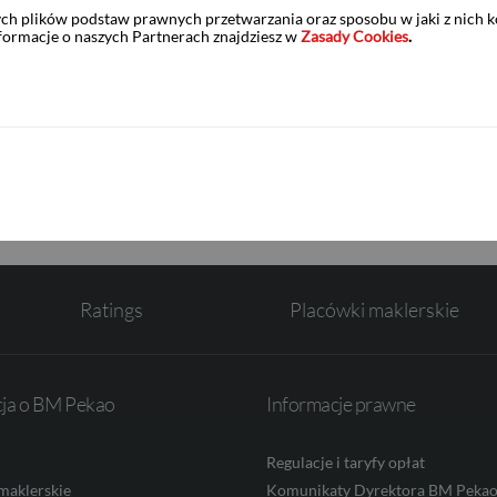
ych plików podstaw prawnych przetwarzania oraz sposobu w jaki z nich 
nformacje o naszych Partnerach znajdziesz w
Zasady Cookies
.
PDF
Tabela Opłat i Prowizji - do stosowa
rachunek w banku powierniczym
Ratings
Placówki maklerskie
cja o BM Pekao
Informacje prawne
Regulacje i taryfy opłat
maklerskie
Komunikaty Dyrektora BM Peka