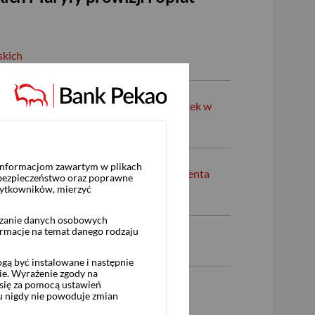
skich
kich dla klientów posiadających rachunek w
 informacjom zawartym w plikach
ałania w najlepiej pojętym interesie Klienta
 bezpieczeństwo oraz poprawne
żytkowników, mierzyć
rzanie danych osobowych
ormacje na temat danego rodzaju
sie sporządzania analiz
ą być instalowane i następnie
ie. Wyrażenie zgody na
się za pomocą ustawień
ia w odniesieniu do klientów, którzy
u nigdy nie powoduje zmian
ent Banking S.A.