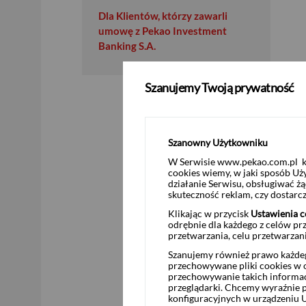
Dla Klientów, którzy zawarli
umowę z Pekao Investment
Banking S.A.
Szanujemy Twoją prywatność
Szanowny Użytkowniku
W Serwisie www.pekao.com.pl ko
cookies wiemy, w jaki sposób Uż
działanie Serwisu, obsługiwać 
skuteczność reklam, czy dostar
Klikając w przycisk
Ustawienia c
odrębnie dla każdego z celów pr
przetwarzania, celu przetwarzan
Szanujemy również prawo każdeg
przechowywane pliki cookies w og
przechowywanie takich informac
przeglądarki. Chcemy wyraźnie p
konfiguracyjnych w urządzeniu 