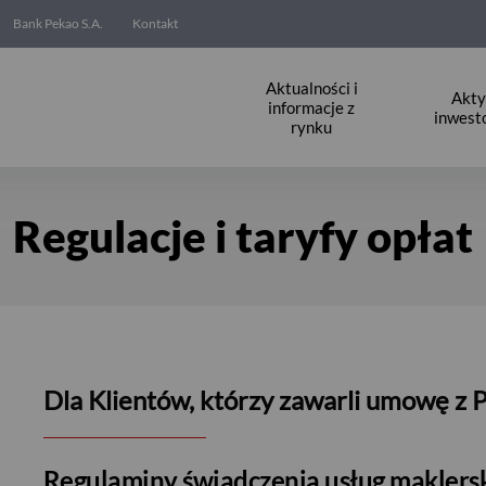
Bank Pekao S.A.
Kontakt
Aktualności i
Akt
informacje z
inwest
rynku
Regulacje i taryfy opłat
Dla Klientów, którzy zawarli umowę z 
Regulaminy świadczenia usług maklerskic