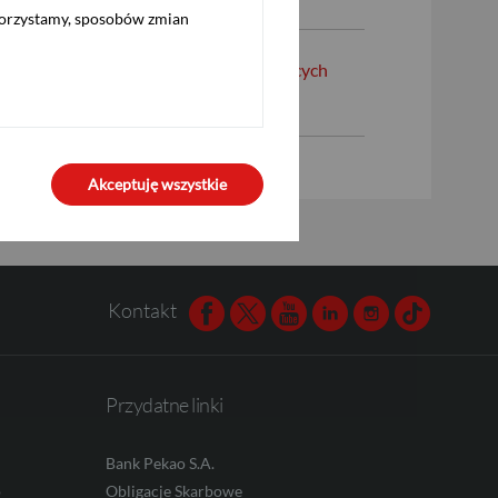
korzystamy, sposobów zmian
nia w odniesieniu do klientów posiadających
Akceptuję wszystkie
Kontakt
Facebook
Twitter
Youtube
Linkedin
Instagram
TikTok
Przydatne linki
Bank Pekao S.A.
o
Obligacje Skarbowe