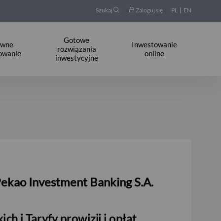
Szukaj
Zaloguj się
PL
EN
Gotowe
ywne
Inwestowanie
rozwiązania
owanie
online
inwestycyjne
Pekao Investment Banking S.A.
h i Taryfy prowizji i opłat