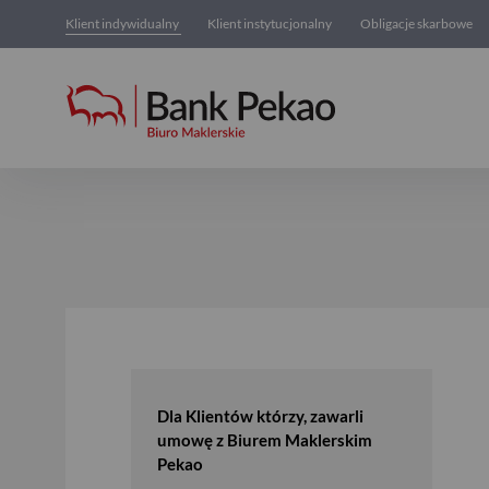
Klient indywidualny
Klient instytucjonalny
Obligacje skarbowe
Regulacje i taryfy opłat
Dla Klientów którzy, zawarli
umowę z Biurem Maklerskim
Pekao