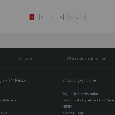
...
1
2
3
4
5
7
Ratings
Placówki maklerskie
cja o BM Pekao
Informacje prawne
Regulacje i taryfy opłat
maklerskie
Komunikaty Dyrektora BM Peka
MiFID
sowe
Inne regulacje