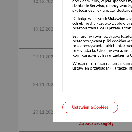
Produkt strukturyzowany
cookies wiemy, w jaki sposób Uż
10.12.2025
działanie Serwisu, obsługiwać 
skuteczność reklam, czy dostar
Zobacz szczegóły
Klikając w przycisk
Ustawienia c
odrębnie dla każdego z celów pr
przetwarzania, celu przetwarzan
Produkt strukturyzowany
10.12.2025
Szanujemy również prawo każdeg
Zobacz szczegóły
przechowywane pliki cookies w og
przechowywanie takich informac
przeglądarki. Chcemy wyraźnie p
konfiguracyjnych w urządzeniu 
Od 26 listopada 2025 r.
27.11.2025
Więcej informacji na temat sam
Zobacz szczegóły
ustawień przeglądarki, a także i
Zakup obligacji w dro
24.11.2025
Zobacz szczegóły
Ustawienia Cookies
Przeniesienie pełnozakre
20.11.2025
Zobacz szczegóły
USD