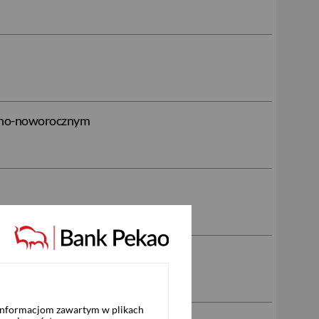
eczno-noworocznym
 informacjom zawartym w plikach