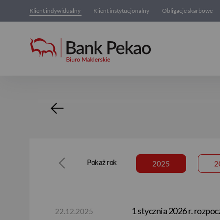
Klient indywidualny
Klient instytucjonalny
Obligacje skarbowe
Nowości
Pokaż rok
2026
2025
2
1 stycznia 2026 r. rozpo
22.12.2025