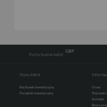
EUR
GBP
Kursy kupna walut
CHF
Nowy klient
Informa
AED
Rachunek inwestycyjny
O nas
Poradnik inwestycyjny
Placówki 
AUD
Kontakt
Biuro pra