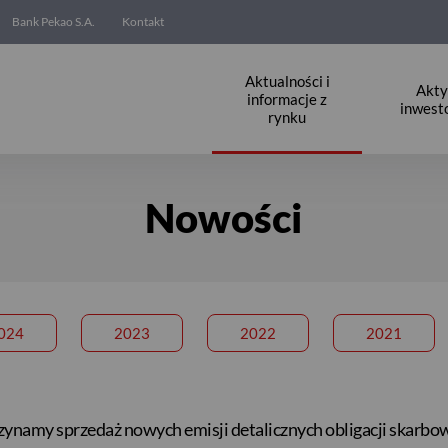
Bank Pekao S.A.
Kontakt
Aktualności i
Akt
informacje z
inwest
rynku
Nowości
024
2023
2022
2021
czynamy sprzedaż nowych emisji detalicznych obligacji skarb