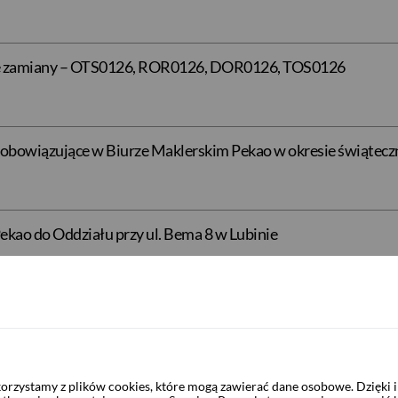
dze zamiany – OTS0126, ROR0126, DOR0126, TOS0126
gi obowiązujące w Biurze Maklerskim Pekao w okresie świąt
kao do Oddziału przy ul. Bema 8 w Lubinie
 Technologia Przyszłości PLN - zapisy do 9.01.2026
rzystamy z plików cookies, które mogą zawierać dane osobowe. Dzięki