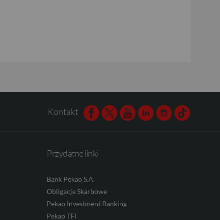
Kontakt
Facebook
Twitter
Youtube
Linkedin
Instagram
TikTok
Przydatne linki
Bank Pekao S.A.
o
Obligacje Skarbowe
Pekao Investment Banking
Pekao TFI