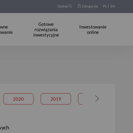
Szukaj
Zaloguj się
PL
EN
Gotowe
ywne
Inwestowanie
rozwiązania
owanie
online
inwestycyjne
2020
2019
2018
20
owych