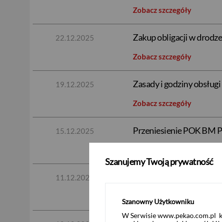
Zobacz szczegóły
Zakup obligacji w dro
22.12.2025
Zobacz szczegóły
Zasady i godziny obsłu
19.12.2025
Zobacz szczegóły
Przeniesienie POK BM Pe
15.12.2025
Zobacz szczegóły
Szanujemy Twoją prywatność
Produkt strukturyzowany
11.12.2025
Zobacz szczegóły
Szanowny Użytkowniku
W Serwisie www.pekao.com.pl ko