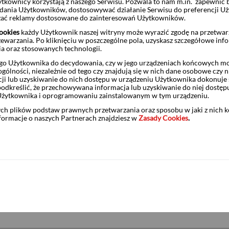
 Cyfrowa Era EUR - zapisy do 9.01.2026
ytkownicy korzystają z naszego Serwisu. Pozwala to nam m.in. zapewnić
żądania Użytkowników, dostosowywać działanie Serwisu do preferencji U
czać reklamy dostosowane do zainteresowań Użytkowników.
ookies
każdy Użytkownik naszej witryny może wyrazić zgodę na przetwa
zewarzania. Po kliknięciu w poszczególne pola, uzyskasz szczegółowe inf
ia oraz stosowanych technologii.
 Cyfrowa Era USD - zapisy do 9.01.2026
o Użytkownika do decydowania, czy w jego urządzeniach końcowych mog
ólności, niezależnie od tego czy znajdują się w nich dane osobowe czy n
ji lub uzyskiwanie do nich dostępu w urządzeniu Użytkownika dokonuje 
odkreślić, że przechowywana informacja lub uzyskiwanie do niej dostęp
Użytkownika i oprogramowaniu zainstalowanym w tym urządzeniu.
 nowe fundusze w ofercie - VIG / C-QUADRAT
ych plików podstaw prawnych przetwarzania oraz sposobu w jaki z nich 
nformacje o naszych Partnerach znajdziesz w
Zasady Cookies
.
dze zamiany – OTS1225, ROR1225, DOR1225, TOS1225
sowej obsługi maklerskiej do Oddziału w Szczecinie przy ul. 