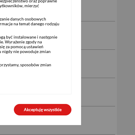
 bezpieczeństwo oraz poprawne
żytkowników, mierzyć
rzanie danych osobowych
ormacje na temat danego rodzaju
ą być instalowane i następnie
ie. Wyrażenie zgody na
się za pomocą ustawień
u nigdy nie powoduje zmian
korzystamy, sposobów zmian
Akceptuję wszystkie
Niedziałkowskiego 24