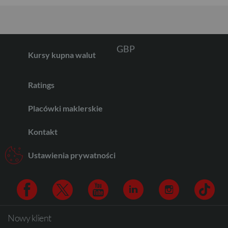
GBP
Kursy kupna walut
CHF
Ratings
Placówki maklerskie
AED
Kontakt
Ustawienia prywatności
AUD
CAD
Nowy klient
Facebook
Twitter
Youtube
Linkedin
Instagram
TikTo