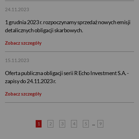
24.11.2023
1 grudnia 2023 r. rozpoczynamy sprzedaż nowych emisji
detalicznych obligacji skarbowych.
Zobacz szczegóły
15.11.2023
Oferta publiczna obligacji serii R Echo Investment S.A. -
zapisy do 24.11.2023 r.
Zobacz szczegóły
USD
...
1
2
3
4
5
9
EUR