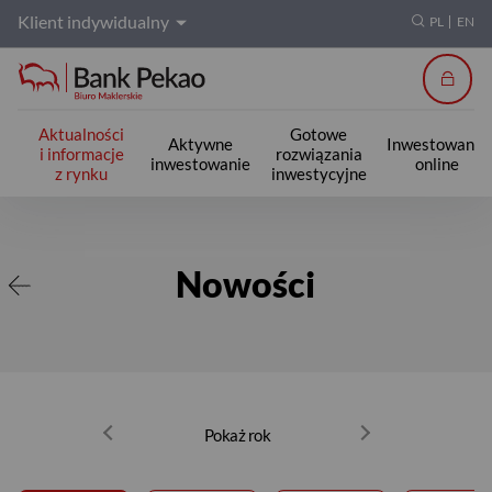
Klient indywidualny
PL
EN
Zalogu
Aktualności
Gotowe
Aktywne
Inwestowanie
i informacje
rozwiązania
inwestowanie
online
z rynku
inwestycyjne
Nowości
Nowości
Pokaż rok