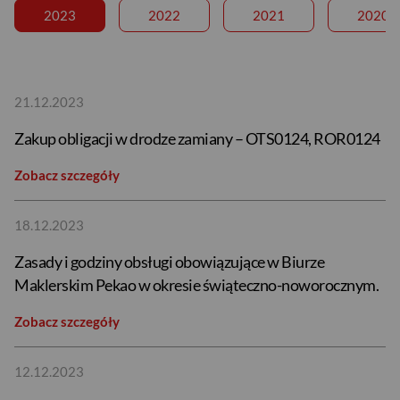
2023
2022
2021
2020
21.12.2023
Zakup obligacji w drodze zamiany – OTS0124, ROR0124
Zobacz szczegóły
18.12.2023
Zasady i godziny obsługi obowiązujące w Biurze
Maklerskim Pekao w okresie świąteczno-noworocznym.
Zobacz szczegóły
12.12.2023