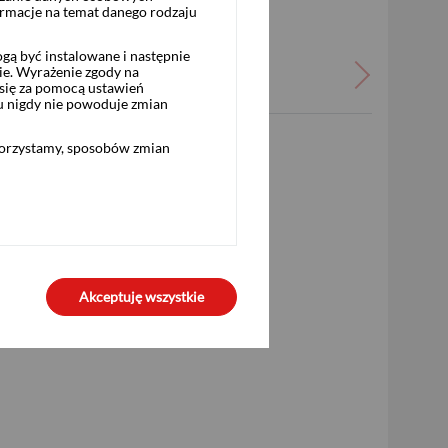
ormacje na temat danego rodzaju
ą być instalowane i następnie
ie. Wyrażenie zgody na
się za pomocą ustawień
u nigdy nie powoduje zmian
korzystamy, sposobów zmian
sując Umowę świadczenia usług maklerskich
rym ustawa przyznaje zdolność prawną
h, jak i zaawansowanych inwestorów
ny, aplikacja mobilna) umożliwiającej
agranicznych. Można rozszerzyć zakres
Akceptuję wszystkie
 (Notowania)”
0
(opłata według cennika operatora)