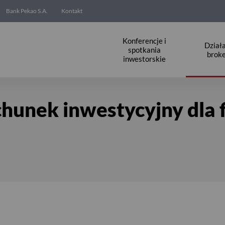
Bank Pekao S.A.
Kontakt
Konferencje i
Dział
spotkania
brok
inwestorskie
firm
hunek inwestycyjny dla 