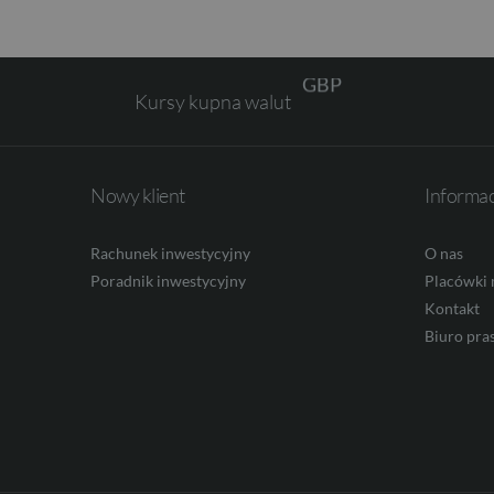
GBP
Kursy kupna walut
CHF
Nowy klient
Informa
AED
Rachunek inwestycyjny
O nas
Poradnik inwestycyjny
Placówki 
AUD
Kontakt
Biuro pra
CAD
HUF