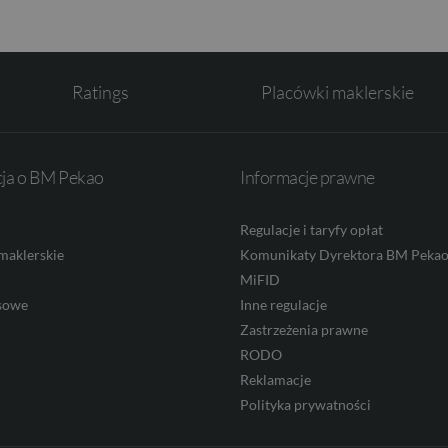
Ratings
Placówki maklerskie
cja o BM Pekao
Informacje prawne
Regulacje i taryfy opłat
maklerskie
Komunikaty Dyrektora BM Peka
MiFID
sowe
Inne regulacje
Zastrzeżenia prawne
RODO
Reklamacje
Polityka prywatności