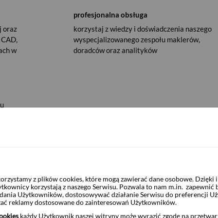
profesjonalna obsługa
j oraz
korzystaj z wiedzy i doświadczenia naszego
, CAD,
wyspecjalizowanego zespołu maklerów,
ach w
doradców oraz analityków
ku
kim Pekao daje wiele możliwości inwestycyjnych, począwszy od
rzystamy z plików cookies, które mogą zawierać dane osobowe. Dzięki
a giełdzie po gotowe rozwiązania inwestycyjne. Dzięki
ytkownicy korzystają z naszego Serwisu. Pozwala to nam m.in. zapewnić
go Pekao i Banku Pekao S.A. w jednym serwisie można zarządzać
żądania Użytkowników, dostosowywać działanie Serwisu do preferencji U
erty produktów bankowych.
czać reklamy dostosowane do zainteresowań Użytkowników.
ookies
każdy Użytkownik naszej witryny może wyrazić zgodę na przetwa