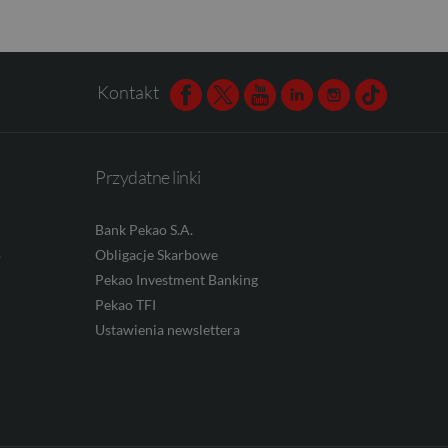
Kontakt
Facebook
Twitter
Youtube
Linkedin
Instagram
TikTok
Przydatne linki
Bank Pekao S.A.
o
Obligacje Skarbowe
Pekao Investment Banking
Pekao TFI
Ustawienia newslettera