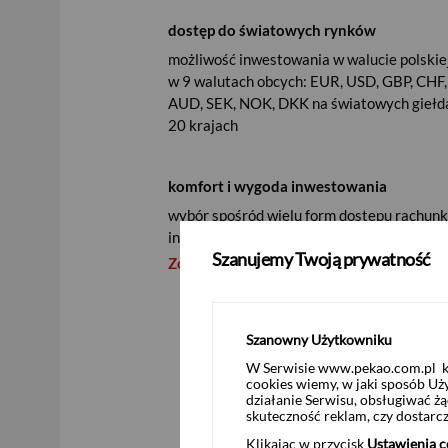
dostęp do światowych rynków
możliwość inwestowania w walucie polskie
w 9 walutach obcych: EUR, USD, GBP, CHF
AUD, SEK, NOK, DKK na światowych giełd
20 krajach
komfort i wygoda inwestowania
wybór spośród wielu form dostępu rachun
inwestycyjnego
Szanujemy Twoją prywatność
Zobacz szczegóły
Szanowny Użytkowniku
Rachunek inwestycyjny w Biurze Maklers
W Serwisie www.pekao.com.pl ko
samodzielnego aktywnego inwestowania n
cookies wiemy, w jaki sposób Uż
zintegrowanej ofercie Biura Maklerskie
działanie Serwisu, obsługiwać 
inwestycjami firmy oraz korzystać z of
skuteczność reklam, czy dostar
Klikając w przycisk
Ustawienia c