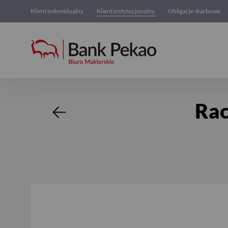
Klient indywidualny
Klient instytucjonalny
Obligacje skarbowe
Rachunek inwestycyjny dla 
Rac