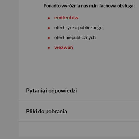
Ponadto wyróżnia nas m.in. fachowa obsługa:
Korzystanie z powyższych usług wymaga ich ak
emitentów
ofert rynku publicznego
ofert niepublicznych
wezwań
Pytania i odpowiedzi
USD
Pliki do pobrania
EUR