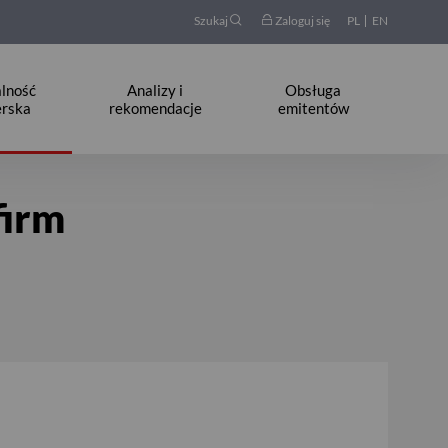
Szukaj
Zaloguj się
PL
EN
alność
Analizy i
Obsługa
erska
rekomendacje
emitentów
firm