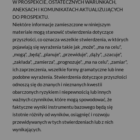
W PROSPEKCIE, OSTATECZNYCH WARUNKACH,
mniej niż 10 i nie więcej niż 100 000 Produktów
ANEKSACH I KOMUNIKATACH AKTUALIZUJĄCYCH
Strukturyzowanych. Inwestor ma prawo dokonania więcej niż
DO PROSPEKTU.
jednego zapisu na Produkty Strukturyzowane, przy czym każdy
Niektóre informacje zamieszczone w niniejszym
zapis na Produkty Strukturyzowane musi spełniać kryterium
materiale mogą stanowić stwierdzenia dotyczące
minimalnej liczby Produktów Strukturyzowanych objętych
przyszłości, co oznacza wszelkie stwierdzenia, w których
zapisem. Łączna kwota wpłaty na Produkty Strukturyzowane
obejmuje wpłatę o wartości równej iloczynowi liczby Produktów
pojawiają się wyrażenia takie jak „może", „ma na celu",
Strukturyzowanych objętych zapisem oraz Kwoty
„mogą", „będą", „planuje", „przewiduje", „dąży", „szacuje",
Obliczeniowej Produktu Strukturyzowanego powiększonej o
„zakłada", „zamierza", „prognozuje", „ma na celu", „zamiar",
opłatę manipulacyjną (do 1% wartości złożonego zapisu (0,5%
ich zaprzeczenia, wszelkie formy gramatyczne lub inne
w przypadku zapisu składanego internetowo)). BM Pekao
podobne wyrażenia. Stwierdzenia dotyczące przyszłości
otrzyma od Goldman Sachs Bank Europe SE jednorazową
odnoszą się do znanych i nieznanych kwestii
opłatę dystrybucyjną w wysokości do 20,00 PLN za każdy
obarczonych ryzykiem i niepewnością lub innych
Produkt Strukturyzowany sprzedany za pośrednictwem BM
ważnych czynników, które mogą spowodować, że
Pekao. Opłata ta jest już uwzględniona w Kwocie
faktyczne wyniki instrumentu bazowego będą się
Obliczeniowej.
istotnie różniły od wyników, osiągnięć i rozwoju
SZCZEGÓŁOWE INFORMACJE O OFERCIE
przewidywanych w tych stwierdzeniach lub z nich
wynikających.
Goldman, Sachs & Co.