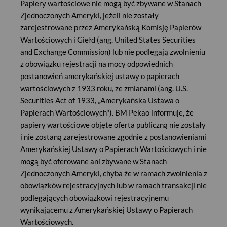
Papiery wartościowe nie mogą być zbywane w Stanach
zapadalności, przy czym istnieje możliwość zakończenia
Zjednoczonych Ameryki, jeżeli nie zostały
inwestycji z inicjatywy Inwestora (sprzedaż na rynku
wtórnym za pośrednictwem GPW).
zarejestrowane przez Amerykańską Komisję Papierów
Wartościowych i Giełd (ang. United States Securities
Uwaga: Istnieje ryzyko nieosiągnięcia zysku w przypadku
and Exchange Commission) lub nie podlegają zwolnieniu
sprzedaży Produktu strukturyzowanego na rynku wtórnym lub
z obowiązku rejestracji na mocy odpowiednich
w przypadku realizacji negatywnego scenariusza rynkowego w
postanowień amerykańskiej ustawy o papierach
poszczególnych Datach Obserwacji Autocall. Ponadto w
wartościowych z 1933 roku, ze zmianami (ang. U.S.
przypadku sprzedaży Produktu strukturyzowanego na rynku
Securities Act of 1933, „Amerykańska Ustawa o
wtórnym istnieje ryzyko poniesienia straty (do wysokości
całości zainwestowanego kapitału).
Papierach Wartościowych"). BM Pekao informuje, że
papiery wartościowe objęte oferta publiczną nie zostały
MECHANIZM DZIAŁANIA PRODUKTU
i nie zostaną zarejestrowane zgodnie z postanowieniami
Amerykańskiej Ustawy o Papierach Wartościowych i nie
mogą być oferowane ani zbywane w Stanach
Zjednoczonych Ameryki, chyba że w ramach zwolnienia z
obowiązków rejestracyjnych lub w ramach transakcji nie
GŁÓWNE PARAMETRY OFERTY
podlegających obowiązkowi rejestracyjnemu
wynikającemu z Amerykańskiej Ustawy o Papierach
Termin przyjmowania zapisów:
18 października – 10
Wartościowych.
listopada 2021 r. (włącznie)