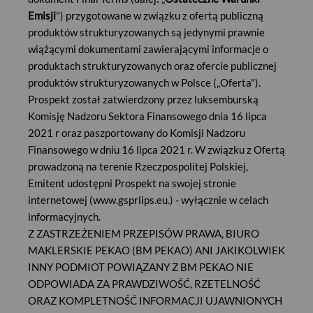
Punktów Usług Maklerskich
Emisji
") przygotowane w związku z ofertą publiczną
produktów strukturyzowanych są jedynymi prawnie
pod warunkiem posiadania aktywnego dostępu do usług z
wiążącymi dokumentami zawierającymi informacje o
wykorzystaniem kanałów zdalnych.
produktach strukturyzowanych oraz ofercie publicznej
Zapisy na Produkty Strukturyzowane stanowiące ofertę
produktów strukturyzowanych w Polsce („Oferta").
nabycia Produktów Strukturyzowanych składaną Dealerowi
Prospekt został zatwierdzony przez luksemburską
przyjmowane są za pośrednictwem Biura Maklerskiego Pekao
Komisję Nadzoru Sektora Finansowego dnia 16 lipca
(BM Pekao) Klient zamierzający złożyć zapis musi posiadać
2021 r oraz paszportowany do Komisji Nadzoru
rachunek inwestycyjny w BM Pekao. Czynności związane z
Finansowego w dniu 16 lipca 2021 r. W związku z Ofertą
dokonywaniem Zapisów na Produkty Strukturyzowane mogą
prowadzoną na terenie Rzeczpospolitej Polskiej,
być wykonywane osobiście lub przez pełnomocnika. Okres
Emitent udostępni Prospekt na swojej stronie
przyjmowania zapisów na Produkty Strukturyzowane może
internetowej (www.gspriips.eu.) - wyłącznie w celach
zostać skrócony przez Dealera bez podania przyczyny. Dealer
informacyjnych.
zastrzega sobie prawo do zamknięcia okresu ważności oferty
(okres przyjmowania zapisów) przed wyznaczonym terminem
Z ZASTRZEŻENIEM PRZEPISÓW PRAWA, BIURO
jej wygaśnięcia z dowolnej przyczyny. Dealer zastrzega sobie
MAKLERSKIE PEKAO (BM PEKAO) ANI JAKIKOLWIEK
prawo do wycofania oferty oraz unieważnienia emisji
INNY PODMIOT POWIĄZANY Z BM PEKAO NIE
Produktów Strukturyzowanych z dowolnej przyczyny w
ODPOWIADA ZA PRAWDZIWOŚĆ, RZETELNOŚĆ
dowolnym terminie w dacie emisji (Dzień Emisji) lub wcześniej.
ORAZ KOMPLETNOŚĆ INFORMACJI UJAWNIONYCH
Zapisy na Produkty Strukturyzowane mogą obejmować nie