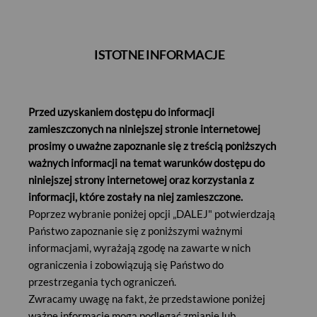
Klient indywidualny
PL
EN
ISTOTNE INFORMACJE
Zalogu
Aktualności
Gotowe
Aktywne
Inwestowanie
i informacje
rozwiązania
inwestowanie
online
Przed uzyskaniem dostępu do informacji
z rynku
inwestycyjne
zamieszczonych na niniejszej stronie internetowej
Subskrypcje
prosimy o uważne zapoznanie się z treścią poniższych
ważnych informacji na temat warunków dostępu do
Subskrypcje
niniejszej strony internetowej oraz korzystania z
informacji, które zostały na niej zamieszczone.
Poprzez wybranie poniżej opcji „DALEJ" potwierdzają
Państwo zapoznanie się z poniższymi ważnymi
informacjami, wyrażają zgodę na zawarte w nich
ograniczenia i zobowiązują się Państwo do
przestrzegania tych ograniczeń.
Zwracamy uwagę na fakt, że przedstawione poniżej
„Handel i technologia” Certyfikat z ochroną kapitału
ważne informacje mogą podlegać zmianie lub