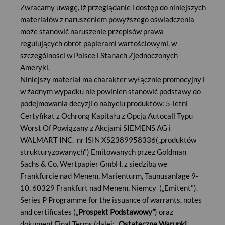
Zwracamy uwagę, iż przeglądanie i dostęp do niniejszych
Cena emisyjna:
100% Kwoty Obliczeniowej
materiałów z naruszeniem powyższego oświadczenia
Kwota obliczeniowa:
1 000 PLN
może stanowić naruszenie przepisów prawa
regulujących obrót papierami wartościowymi, w
Opłata manipulacyjna:
do 1% Kwoty Obliczeniowej zapisu
szczególności w Polsce i Stanach Zjednoczonych
(0,5% w przypadku zapisu składanego internetowo)
Ameryki.
Cena zakupu dla Klientów:
do 1 010 PLN (1005 PLN w
Niniejszy materiał ma charakter wyłącznie promocyjny i
przypadku zapisu składanego internetowo)
w żadnym wypadku nie powinien stanowić podstawy do
Minimalny zapis:
10 Produktów strukturyzowanych
podejmowania decyzji o nabyciu produktów: 5-letni
Certyfikat z Ochroną Kapitału z Opcją Autocall Typu
JAK ZŁOŻYĆ ZAPIS
Worst Of Powiązany z Akcjami SIEMENS AG i
Klienci BM Pekao mogą składać zapisy za pośrednictwem:
WALMART INC. nr ISIN XS2389958336(„produktów
strukturyzowanych") Emitowanych przez Goldman
Serwisu internetowego Pekao24Makler
Sachs & Co. Wertpapier GmbH, z siedzibą we
www.pekao24.pl
Frankfurcie nad Menem, Marienturm, Taunusanlage 9-
w zakładce NOWE EMISJE / OFERTA PUBLICZNA
10, 60329 Frankfurt nad Menem, Niemcy („Emitent").
Serwisu telefonicznego Pekao24Makler
Series P Programme for the issuance of warrants, notes
800 105 800
(opłata wg cennika operatora)
and certificates („
Prospekt Podstawowy”
) oraz
22 591 22 00
(opłata wg cennika operatora)
dokument Final Terms (dalej: „
Ostateczne Warunki