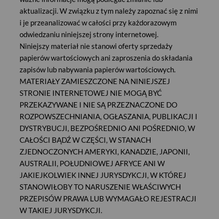
oparty o akcje SIEMENS AG i WALMART INC.
aktualizacji. W związku z tym należy zapoznać się z nimi
Oferta archiwalna
i je przeanalizować w całości przy każdorazowym
odwiedzaniu niniejszej strony internetowej.
Niniejszy materiał nie stanowi oferty sprzedaży
papierów wartościowych ani zaproszenia do składania
zapisów lub nabywania papierów wartościowych.
INWESTYCJA Z OCHRONĄ KAPITAŁU
MATERIAŁY ZAMIESZCZONE NA NINIEJSZEJ
W SKRÓCIE
STRONIE INTERNETOWEJ NIE MOGĄ BYĆ
PRZEKAZYWANE I NIE SĄ PRZEZNACZONE DO
„Handel i technologia” 5-LETNI CERTYFIKAT Z OCHRONĄ
ROZPOWSZECHNIANIA, OGŁASZANIA, PUBLIKACJI I
KAPITAŁU Z OPCJĄ AUTOCALL TYPU WORST OF
DYSTRYBUCJI, BEZPOŚREDNIO ANI POŚREDNIO, W
POWIĄZANY Z AKCJAMI SIEMENS AG i WALMART INC.
CAŁOŚCI BĄDŹ W CZĘŚCI, W STANACH
(dalej: „Produkt strukturyzowany", „Papier Wartościowy”)
ZJEDNOCZONYCH AMERYKI, KANADZIE, JAPONII,
Aktywa Bazowe: akcje spółek: SIEMENS AG i WALMART
AUSTRALII, POŁUDNIOWEJ AFRYCE ANI W
INC.
JAKIEJKOLWIEK INNEJ JURYSDYKCJI, W KTÓREJ
100% ochrony kapitału na koniec inwestycji (w Dacie
STANOWIŁOBY TO NARUSZENIE WŁAŚCIWYCH
Wykupu)
PRZEPISÓW PRAWA LUB WYMAGAŁO REJESTRACJI
W TAKIEJ JURYSDYKCJI.
Produkty strukturyzowane posiadają około 5-letni okres