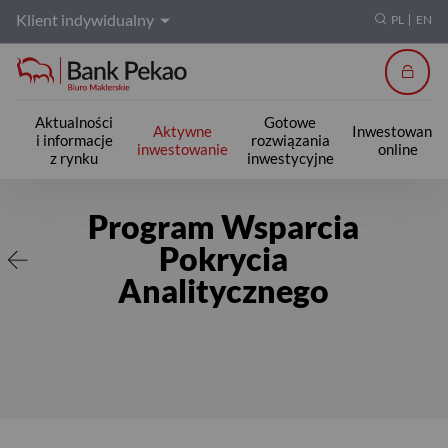
Klient indywidualny
PL
EN
Zalogu
Aktualności
Gotowe
Aktywne
Inwestowanie
i informacje
rozwiązania
inwestowanie
online
z rynku
inwestycyjne
Protektor S.A.
Program Wsparcia
Pokrycia
Analitycznego