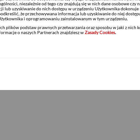
solutnej Stopy Zwrotu
ólności, niezależnie od tego czy znajdują się w nich dane osobowe czy n
ji lub uzyskiwanie do nich dostępu w urządzeniu Użytkownika dokonuje 
odkreślić, że przechowywana informacja lub uzyskiwanie do niej dostęp
Użytkownika i oprogramowaniu zainstalowanym w tym urządzeniu.
 AKORD Absolutnej Stopy Zwrotu
ych plików podstaw prawnych przetwarzania oraz sposobu w jaki z nich 
nformacje o naszych Partnerach znajdziesz w
Zasady Cookies
.
IZ AKORD Absolutnej Stopy Zwrotu
y i nie stanowi oferty ani zaproszenia do nabycia certyfikatów inwe
a rekomendacji dotyczących instrumentów finansowych. Niniejszy ma
dokumentem zawierającym informacje o Funduszu, czynnikach ryzyka 
est prospekt certyfikatów inwestycyjnych Funduszu („Prospekt”), spo
zu do obrotu na Giełdzie Papierów Wartościowych w Warszawie S.A.
www.p
ikowany i jest dostępny na stronie internetowej: TFI PZU SA (
byciem certyfikatów inwestycyjnych Funduszu należy zapoznać się z 