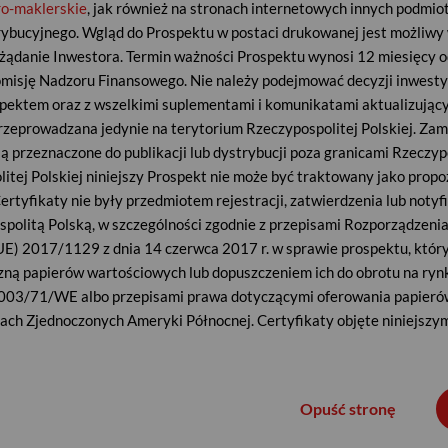
ro-maklerskie
, jak również na stronach internetowych innych podm
ybucyjnego. Wgląd do Prospektu w postaci drukowanej jest możliwy 
ądanie Inwestora. Termin ważności Prospektu wynosi 12 miesięcy o
omisję Nadzoru Finansowego. Nie należy podejmować decyzji inwesty
pektem oraz z wszelkimi suplementami i komunikatami aktualizując
przeprowadzana jedynie na terytorium Rzeczypospolitej Polskiej. Zam
są przeznaczone do publikacji lub dystrybucji poza granicami Rzeczypo
itej Polskiej niniejszy Prospekt nie może być traktowany jako propoz
ertyfikaty nie były przedmiotem rejestracji, zatwierdzenia lub notyf
politą Polską, w szczególności zgodnie z przepisami Rozporządzeni
UE) 2017/1129 z dnia 14 czerwca 2017 r. w sprawie prospektu, któr
czną papierów wartościowych lub dopuszczeniem ich do obrotu na ry
003/71/WE albo przepisami prawa dotyczącymi oferowania papier
ty o
Polityka absolutnej stopy zwrotu
ach Zjednoczonych Ameryki Północnej. Certyfikaty objęte niniejsz
Polityka zakładającą osiąganie zysków w
nicami Rzeczypospolitej Polskiej, chyba że w danym państwie taka o
każdych warunkach rynkowych
na zgodnie z prawem, bez konieczności spełniania jakichkolwiek w
kały bądź mający siedzibę poza granicami Rzeczypospolitej Polskiej
Opuść stronę
skiego oraz przepisami prawa innych państw, które mogą się do nieg
a Rzeczpospolitą Polską mogą ograniczać rozpowszechnianie informa
ów