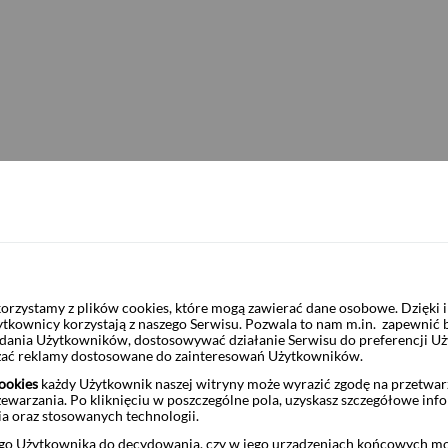
0
certyfikatów
.000.000
certyfikatów
kowy i nieodwołalny
oferowanych certyfikatów nastąpi wcześniejsze zakończenie
nastąpi wg zasad opisanych w prospekcie
za pośrednictwem Biura Maklerskiego Pekao musi posiadać
aklerskim Pekao
 Maklerskie Pekao
rzystamy z plików cookies, które mogą zawierać dane osobowe. Dzięki
IZ AKORD Absolutnej Stopy Zwrotu
ytkownicy korzystają z naszego Serwisu. Pozwala to nam m.in. zapewnić
żądania Użytkowników, dostosowywać działanie Serwisu do preferencji U
czać reklamy dostosowane do zainteresowań Użytkowników.
utnej Stopy Zwrotu
ookies
każdy Użytkownik naszej witryny może wyrazić zgodę na przetwa
zewarzania. Po kliknięciu w poszczególne pola, uzyskasz szczegółowe inf
ia oraz stosowanych technologii.
o Użytkownika do decydowania, czy w jego urządzeniach końcowych mog