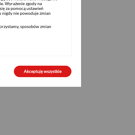
ie. Wyrażenie zgody na
się za pomocą ustawień
u nigdy nie powoduje zmian
korzystamy, sposobów zmian
Akceptuję wszystkie
stycyjnych PZU FIZ Akord („Fundusz”), nie stanowi
teriał nie powinien stanowić podstawy do podjęcia
związanych z inwestycją w Fundusz i publicznej
rządzony w związku z ofertą publiczną i
, zatwierdzony przez Komisję Nadzoru Finansowego
zu.pl
) i Biura Maklerskiego Pekao (
Prospektem, który zawiera informacje niezbędne do