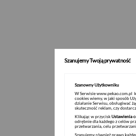
minimalny zapis w każdej serii:
10
maksymalny zapis w każdej serii:
5
zapis na certyfikaty jest bezwarun
w przypadku przekroczenia liczby 
przyjmowania zapisów a przydział 
klient zamierzający złożyć zapis 
rachunek inwestycyjny w Biurze M
Szanujemy Twoją prywatność
oferującym certyfikaty jest: Biuro
Szanowny Użytkowniku
W Serwisie www.pekao.com.pl ko
Wycena certyfikatów inwestycyjnych PZU F
cookies wiemy, w jaki sposób Uż
działanie Serwisu, obsługiwać 
skuteczność reklam, czy dostar
Dokumenty dotyczące PZU FIZ AKORD Absol
Klikając w przycisk
Ustawienia c
odrębnie dla każdego z celów pr
przetwarzania, celu przetwarzan
Szanujemy również prawo każdeg