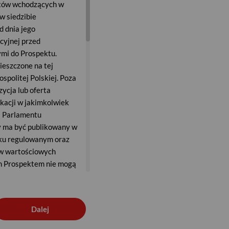
iotów wchodzących w
w siedzibie
d dnia jego
cyjnej przed
ymi do Prospektu.
ieszczone na tej
spolitej Polskiej. Poza
ycja lub oferta
ikacji w jakimkolwiek
a Parlamentu
y ma być publikowany w
nku regulowanym oraz
ów wartościowych
ym Prospektem nie mogą
ferta lub sprzedaż
ymogów prawnych.
 powinien zapoznać się
Dalej
o stosować. Przepisy
cji zamieszonych na