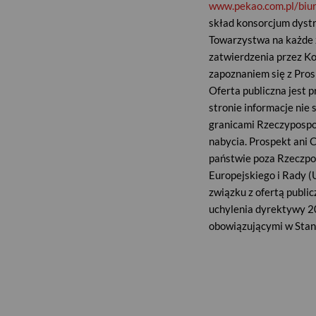
www.pekao.com.pl
/biu
skład konsorcjum dystr
Towarzystwa na każde ż
zatwierdzenia przez K
zapoznaniem się z Pros
Oferta publiczna jest 
stronie informacje nie 
granicami Rzeczypospol
nabycia. Prospekt ani C
państwie poza Rzeczpos
Europejskiego i Rady (
związku z ofertą publi
uchylenia dyrektywy 2
Publiczny fundusz inwestycyjny zamknię
obowiązującymi w Stan
średnio niskim ryzyku inwestycyjnym
być oferowane poza gra
Zalecany na min. 18 miesięcy
mogłaby zostać dokona
Każdy Inwestor zamiesz
z przepisami prawa pol
Global Macro (podejście Top-Down)
niektórych krajów poz
Strategia wykorzystująca prognozy trend