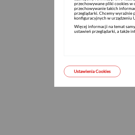
Suplementy do prospektu PZU FIZ AKORD Ab
przechowywane pliki cookies w og
przechowywanie takich informac
przeglądarki. Chcemy wyraźnie p
konfiguracyjnych w urządzeniu 
Komunikaty aktualizujące prospekt PZU FIZ
Więcej informacji na temat sam
ustawień przeglądarki, a także i
Komunikaty w sprawie zmiany statutu PZU F
Dokumenty archiwalne
Ustawienia Cookies
ZASTRZEŻENIA PRAWNE
Niniejszy materiał ma charakter wyłącznie promocyjn
też usługi doradztwa inwestycyjnego oraz udzielani
decyzji inwestycyjnych. Jedynym prawnie wiążącym 
ofercie jego certyfikatów inwestycyjnych w Polsce j
dopuszczeniem certyfikatów inwestycyjnych Fundus
w dniu 27 stycznia 2021 roku. Prospekt został opubl
www.pekao.com.pl/biuro-maklerskie
). Przed na