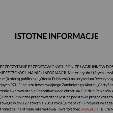
Bank Pekao S.A.
Kontakt
Aktualności i
Akt
informacje z
inwest
rynku
ISTOTNE INFORMACJE
sz Inwestycyjny Zamkn
 Zamknięty AKORD Absolutn
Absolutnej Stopy Zwrot
 PRZECZYTANIE PRZEDSTAWIONYCH PONIŻEJ WARUNKÓW DO
ESZCZONYCH NA NIEJ INFORMACJI. Materiały, do których uzysk
 z: (i) ofertą publiczną („Oferta Publiczna”) na terytorium Rzeczyposp
yjnych PZU Funduszu Inwestycyjnego Zamkniętego Akord („Certyfikat
czenie i wprowadzenie Certyfikatów do obrotu na Giełdzie Papieró
).Oferta Publiczna przeprowadzana jest na podstawie prospektu za
owego w dniu 27 stycznia 2021 roku („Prospekt”). Prospekt wraz za
tronicznej na stronie internetowej Towarzystwa:
www.pzu.pl
, Biura