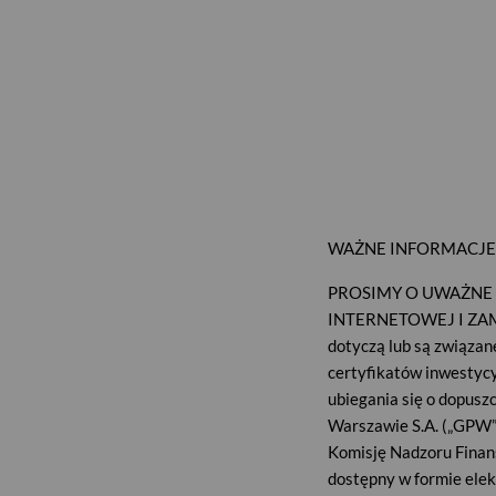
Klient indywidualny
Klient instytucjonalny
Obligacje skarbowe
PZU Fundu
PZU Fundusz Inwestycyjny
WAŻNE INFORMACJE
PROSIMY O UWAŻNE
INTERNETOWEJ I ZAMI
dotyczą lub są związane
certyfikatów inwestyc
ubiegania się o dopusz
Warszawie S.A. („GPW”
Komisję Nadzoru Finans
dostępny w formie elek