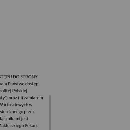
Szukaj
Zaloguj się
PL
EN
Gotowe
ywne
Inwestowanie
rozwiązania
owanie
online
inwestycyjne
ięty AKORD
ej Stopy Zwrotu
u
STĘPU DO STRONY
ają Państwo dostęp
olitej Polskiej
y”) oraz (ii) zamiarem
w Wartościowych w
twierdzonego przez
łącznikami jest
 Maklerskiego Pekao: