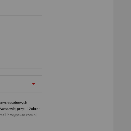
 danych osobowych
Warszawie, przy ul. Żubra 1
email info@pekao.com.pl,
zawa. U administratora
z adres email: