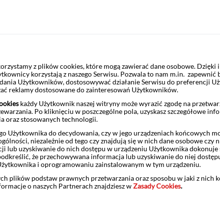
towania opóźnione o 15 minut
pakiet bezpłatny
rzystamy z plików cookies, które mogą zawierać dane osobowe. Dzięki
ytkownicy korzystają z naszego Serwisu. Pozwala to nam m.in. zapewnić
żądania Użytkowników, dostosowywać działanie Serwisu do preferencji U
na po zakończeniu miesiąca kalendarzowego, w pierwszym dniu roboc
czać reklamy dostosowane do zainteresowań Użytkowników.
 będzie wystarczających środków pieniężnych pozwalających pobrać n
ookies
każdy Użytkownik naszej witryny może wyrazić zgodę na przetwa
ęp do opóźnionych danych. Dostęp do danych online będziesz mógł o
zewarzania. Po kliknięciu w poszczególne pola, uzyskasz szczegółowe inf
o notowań w czasie rzeczywistym, generując odpowiedni obrót na rac
ia oraz stosowanych technologii.
o Użytkownika do decydowania, czy w jego urządzeniach końcowych mog
asowym lub 150 sztuk kontraktów terminowych,
ólności, niezależnie od tego czy znajdują się w nich dane osobowe czy n
ji lub uzyskiwanie do nich dostępu w urządzeniu Użytkownika dokonuje 
ynku kasowym lub 70 sztuk kontraktów terminowych.
odkreślić, że przechowywana informacja lub uzyskiwanie do niej dostęp
Użytkownika i oprogramowaniu zainstalowanym w tym urządzeniu.
bie rachunku, brany jest pod uwagę średniomiesięczny obrót brutto (
ych plików podstaw prawnych przetwarzania oraz sposobu w jaki z nich 
nformacje o naszych Partnerach znajdziesz w
Zasady Cookies
.
, lub
(w miesiącu, którego dotyczy opłata oraz w 2 miesiącach poprzedzaj