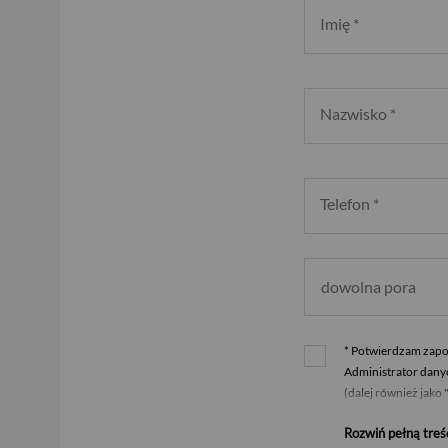
Imię
*
Nazwisko
*
Telefon
*
dowolna pora
*
Potwierdzam zapoz
Administrator danyc
(dalej również jak
telefonicznie pod n
Rozwiń pełną treś
danych osobowych w