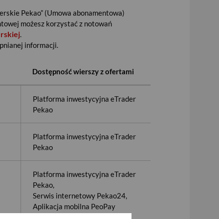
klerskie Pekao” (Umowa abonamentowa)
ntowej możesz korzystać z notowań
rmę inwestycyjną umożliwiającą dostęp do
rskiej
.
h, towarów i surowców, komunikatów PAP,
nianej informacji.
t kupna/sprzedaży z możliwością składania
ntów finansowych w różnym horyzoncie
Dostępność wierszy z ofertami
nie portfelem inwestycyjnym.
Platforma inwestycyjna eTrader
Pekao
Platforma inwestycyjna eTrader
przez Biuro Maklerskie Pekao w aplikacji
Pekao
istym, w zależności od rodzaju posiadanego
 zakładki Rynek.
Platforma inwestycyjna eTrader
nocześnie. Dodanie oraz usunięcie
Pekao,
tkowe szczegóły notowań danego waloru wraz z
Serwis internetowy Pekao24,
Aplikacja mobilna PeoPay