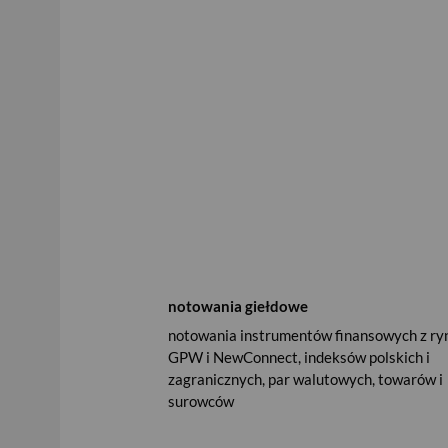
notowania giełdowe
notowania instrumentów finansowych z ry
GPW i NewConnect, indeksów polskich i
zagranicznych, par walutowych, towarów i
surowców