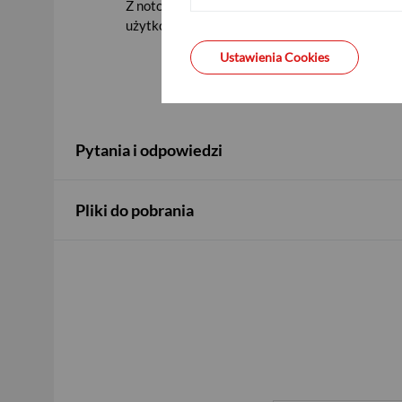
Z notowań giełdowych możesz korzystać w serwi
użytkownikiem serwisu mobilnego Banku i posi
Ustawienia Cookies
Pytania i odpowiedzi
Pliki do pobrania