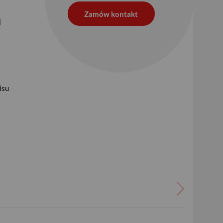
Zamów kontakt
j
isu