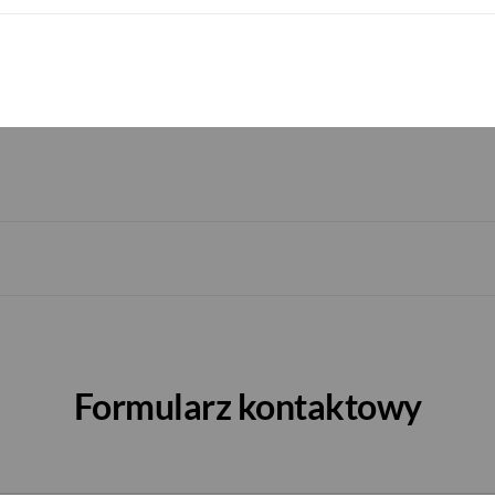
sie internetowym Pekao24, platformie inwestycyjnej eTrader Pekao o
adasz podpisaną Umowę świadczenia usług maklerskich przez Biuro 
Formularz kontaktowy