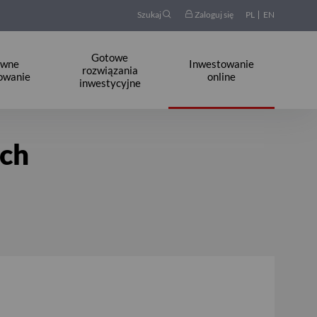
Szukaj
Zaloguj się
PL
EN
Gotowe
ywne
Inwestowanie
rozwiązania
owanie
online
inwestycyjne
ych