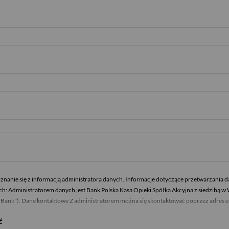
nanie się z informacją administratora danych. Informacje dotyczące przetwarzania
h: Administratorem danych jest Bank Polska Kasa Opieki Spółka Akcyjna z siedzibą w 
o "Bank"). Dane kontaktowe Z administratorem można się skontaktować poprzez adres 
umerem 519 222 222 lub pisemnie: Bank Pekao SA - Centrala, ul. Żubra 1, 01-066 Wars
ć
yznaczony jest Inspektor Ochrony Danych, z którym można się skontaktować poprze