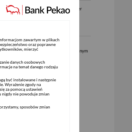
Platforma inwestycyjna eTrader
Pekao,
Serwis internetowy Pekao24,
​​​​​​​Aplikacja mobilna PeoPay
 informacjom zawartym w plikach
 bezpieczeństwo oraz poprawne
żytkowników, mierzyć
zym następnego miesiąca. Jeżeli na wskazanym
ależną opłatę, dostęp do danych online
rzanie danych osobowych
dblokować po uregulowaniu należności.
ormacje na temat danego rodzaju
hunku. Minimalna wartość obrotu wynosi:
ą być instalowane i następnie
ie. Wyrażenie zgody na
się za pomocą ustawień
u nigdy nie powoduje zmian
bez prowizji) zrealizowany:
korzystamy, sposobów zmian
ących miesiąc pobrania opłaty).