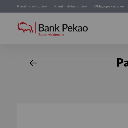
Klient indywidualny
Klient instytucjonalny
Obligacje skarbowe
Pakiety notowań giełdowyc
Pa