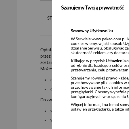
Szanujemy Twoją prywatność
STANDARD
no
Szanowny Użytkowniku
W Serwisie www.pekao.com.pl ko
cookies wiemy, w jaki sposób Uż
działanie Serwisu, obsługiwać 
Opłata za korzystanie z pakietu jest pobiera
skuteczność reklam, czy dostar
przez Ciebie rachunku do pobierania opłat nie
Klikając w przycisk
Ustawienia c
zostanie zablokowany i będziesz posiadał dost
odrębnie dla każdego z celów pr
Możesz zostać zwolniony z opłaty za dostęp d
przetwarzania, celu przetwarzan
Szanujemy również prawo każdeg
dla pakietu
VIP
- 180 000 PLN na rynku k
przechowywane pliki cookies w og
przechowywanie takich informac
dla pakietu
PRESTIGE
- 70 000 PLN na r
przeglądarki. Chcemy wyraźnie p
konfiguracyjnych w urządzeniu 
Do zwolnienia z opłaty, na wskazanym przez Cie
Więcej informacji na temat sam
ustawień przeglądarki, a także i
w miesiącu, za który pobierana jest opłata
w ostatnich 3 miesiącach kalendarzowych 