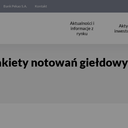
Bank Pekao S.A.
Kontakt
Aktualności i
Akt
informacje z
inwest
rynku
h
kiety notowań giełdow