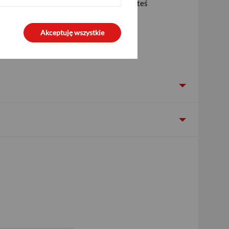
raz aplikacji mobilnej PeoPay (jeśli jesteś
Maklerskie Pekao).
Akceptuję wszystkie