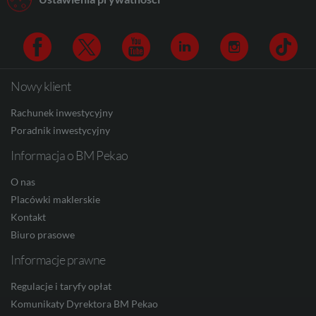
CAD
Nowy klient
Facebook
Twitter
Youtube
Linkedin
Instagram
TikTo
HUF
Rachunek inwestycyjny
Poradnik inwestycyjny
Informacja o BM Pekao
JPY
O nas
Placówki maklerskie
CZK
Kontakt
Biuro prasowe
Informacje prawne
DKK
Regulacje i taryfy opłat
Komunikaty Dyrektora BM Pekao