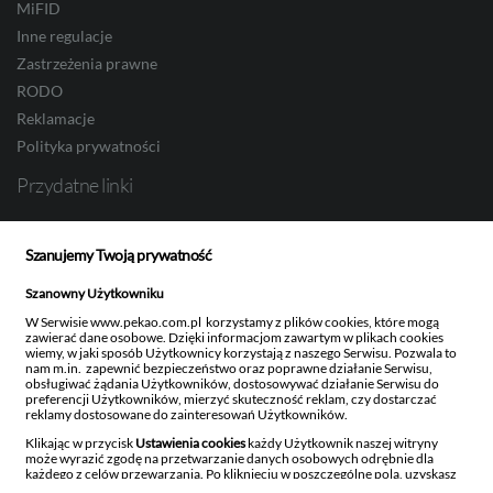
MiFID
NOK
Inne regulacje
Zastrzeżenia prawne
RODO
Reklamacje
SEK
Polityka prywatności
Przydatne linki
RON
Bank Pekao S.A.
Obligacje Skarbowe
Szanujemy Twoją prywatność
Pekao Investment Banking
Szanowny Użytkowniku
TRY
Pekao TFI
W Serwisie www.pekao.com.pl korzystamy z plików cookies, które mogą
Ustawienia newslettera
zawierać dane osobowe. Dzięki informacjom zawartym w plikach cookies
wiemy, w jaki sposób Użytkownicy korzystają z naszego Serwisu. Pozwala to
nam m.in. zapewnić bezpieczeństwo oraz poprawne działanie Serwisu,
obsługiwać żądania Użytkowników, dostosowywać działanie Serwisu do
ILS
preferencji Użytkowników, mierzyć skuteczność reklam, czy dostarczać
reklamy dostosowane do zainteresowań Użytkowników.
Bank Polska Kasa Opieki Spółka Akcyjna z siedzibą w Warszawie, ul. Żubra 1, 01-066
Warszawa, wpisany do rejestru przedsiębiorców w Sądzie Rejonowym dla m.st.
Klikając w przycisk
Ustawienia cookies
każdy Użytkownik naszej witryny
Warszawy w Warszawie, XIII Wydział Gospodarczy Krajowego Rejestru Sądowego,
może wyrazić zgodę na przetwarzanie danych osobowych odrębnie dla
KRS: 0000014843, NIP: 526-00-06-841, REGON: 000010205, wysokość kapitału
każdego z celów przewarzania. Po kliknięciu w poszczególne pola, uzyskasz
zakładowego i kapitału wpłaconego: 262 470 034 zł. Kod BIC (Swift) PKOPPLPW Kod
szczegółowe informacje na temat danego rodzaju przetwarzania, celu