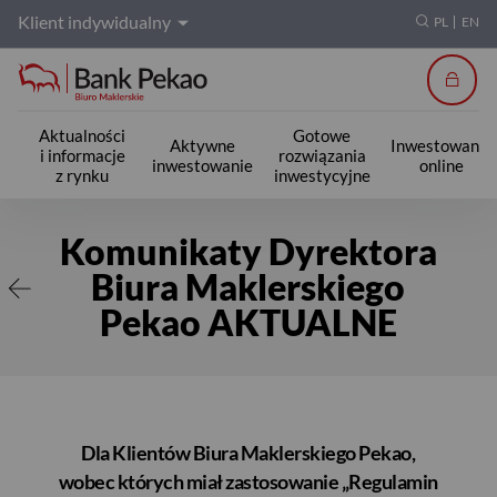
Klient indywidualny
PL
EN
Zalogu
Aktualności
Gotowe
Aktywne
Inwestowanie
i informacje
rozwiązania
inwestowanie
online
z rynku
inwestycyjne
Komunikaty Dyrektora BM
Komunikaty Dyrektora
Biura Maklerskiego
Pekao AKTUALNE
Dla Klientów Biura Maklerskiego Pekao,
wobec których miał zastosowanie „Regulamin