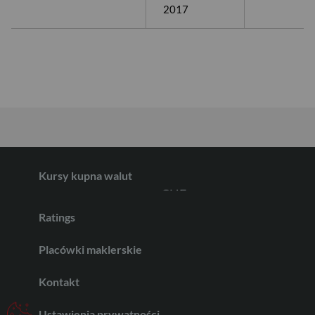
USD
2017
EUR
GBP
Kursy kupna walut
CHF
Ratings
AED
Placówki maklerskie
Kontakt
AUD
Ustawienia prywatności