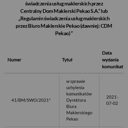
świadczenia usług maklerskich przez
Centralny Dom Maklerski Pekao S.A.” lub
„Regulamin świadczenia usług maklerskich
przez Biuro Maklerskie Pekao (dawniej: CDM
Pekao) ”
Data
Numer
Tytuł
wydania
komunikatu
w sprawie
uchylenia
komunikatów
2021-
41/BM/SWO/2021*
Dyrektora
07-02
Biura
Maklerskiego
Pekao