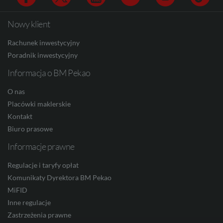
CAD
Nowy klient
Facebook
Twitter
Youtube
Linkedin
Instagram
TikTo
HUF
Rachunek inwestycyjny
Poradnik inwestycyjny
Informacja o BM Pekao
JPY
O nas
Placówki maklerskie
Kontakt
CZK
Biuro prasowe
Informacje prawne
Regulacje i taryfy opłat
DKK
Komunikaty Dyrektora BM Pekao
MiFID
Inne regulacje
NOK
Zastrzeżenia prawne