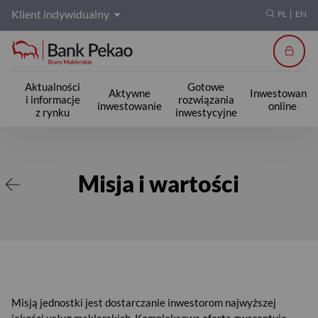
Klient indywidualny
PL
EN
Zalogu
Aktualności
Gotowe
Aktywne
Inwestowanie
i informacje
rozwiązania
inwestowanie
online
z rynku
inwestycyjne
Misja i wartości
Misja i wartości
Misją jednostki jest dostarczanie inwestorom najwyższej