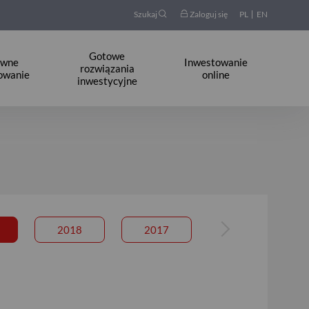
Szukaj
Zaloguj się
PL
EN
Gotowe
ywne
Inwestowanie
rozwiązania
owanie
online
inwestycyjne
2018
2017