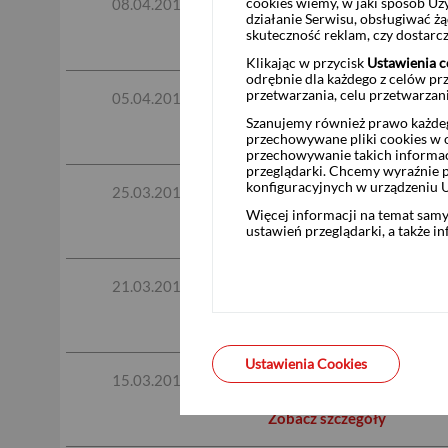
Zaproszenie do składani
cookies wiemy, w jaki sposób Uż
08.04.2019
działanie Serwisu, obsługiwać 
skuteczność reklam, czy dostar
Zobacz szczegóły
Klikając w przycisk
Ustawienia c
odrębnie dla każdego z celów pr
przetwarzania, celu przetwarzan
Zaproszenie do składan
05.04.2019
Szanujemy również prawo każdeg
Zobacz szczegóły
przechowywane pliki cookies w og
przechowywanie takich informac
przeglądarki. Chcemy wyraźnie p
konfiguracyjnych w urządzeniu 
Oferta Zakupu Akcji NE
25.03.2019
Więcej informacji na temat sam
Zobacz szczegóły
ustawień przeglądarki, a także i
Oferta Zakupu akcji ZPU
21.03.2019
Zobacz szczegóły
Ustawienia Cookies
Oferta Zakupu Akcji Inter
15.03.2019
Zobacz szczegóły