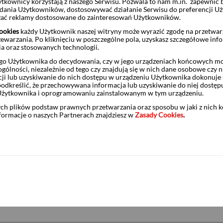
a ofert sprzedaży akcji TRANS POLONIA S.A.
ytkownicy korzystają z naszego Serwisu. Pozwala to nam m.in. zapewnić
żądania Użytkowników, dostosowywać działanie Serwisu do preferencji U
czać reklamy dostosowane do zainteresowań Użytkowników.
ookies
każdy Użytkownik naszej witryny może wyrazić zgodę na przetwa
zewarzania. Po kliknięciu w poszczególne pola, uzyskasz szczegółowe inf
ia oraz stosowanych technologii.
ia Ofert Sprzedaży Akcji spółki J.W. CONSTRUCTION HOLDI
o Użytkownika do decydowania, czy w jego urządzeniach końcowych mog
ólności, niezależnie od tego czy znajdują się w nich dane osobowe czy n
ji lub uzyskiwanie do nich dostępu w urządzeniu Użytkownika dokonuje 
odkreślić, że przechowywana informacja lub uzyskiwanie do niej dostęp
Użytkownika i oprogramowaniu zainstalowanym w tym urządzeniu.
UCA S.A.
ych plików podstaw prawnych przetwarzania oraz sposobu w jaki z nich 
nformacje o naszych Partnerach znajdziesz w
Zasady Cookies
.
E S.A.
nity S.A.