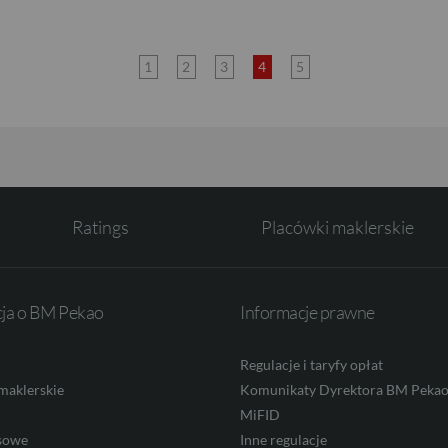
1
2
3
4
5
Ratings
Placówki maklerskie
cja o BM Pekao
Informacje prawne
Regulacje i taryfy opłat
maklerskie
Komunikaty Dyrektora BM Peka
MiFID
sowe
Inne regulacje