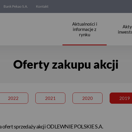
Bank Pekao S.A.
Kontakt
Aktualności i
Akt
informacje z
inwest
rynku
Oferty zakupu akcji
2022
2021
2020
2019
a ofert sprzedaży akcji ODLEWNIE POLSKIE S.A.