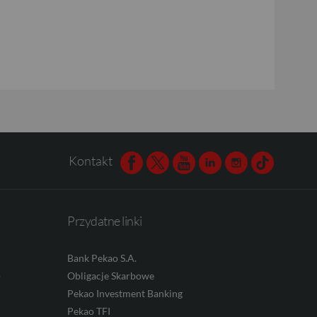
Kontakt
Facebook
Twitter
Youtube
Linkedin
Instagram
TikTok
Przydatne linki
Bank Pekao S.A.
o
Obligacje Skarbowe
Pekao Investment Banking
Pekao TFI