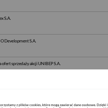
ex S.A.
HO Development S.A.
 ofert sprzedaży akcji UNIBEP S.A.
a ofert sprzedaży akcji NWAI Dom Maklerski S.A.
rzystamy z plików cookies, które mogą zawierać dane osobowe. Dzięki