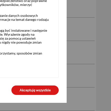
 bezpieczeństwo oraz poprawne
żytkowników, mierzyć
rzanie danych osobowych
ormacje na temat danego rodzaju
NG S.A.
ą być instalowane i następnie
ie. Wyrażenie zgody na
się za pomocą ustawień
u nigdy nie powoduje zmian
korzystamy, sposobów zmian
Akceptuję wszystkie