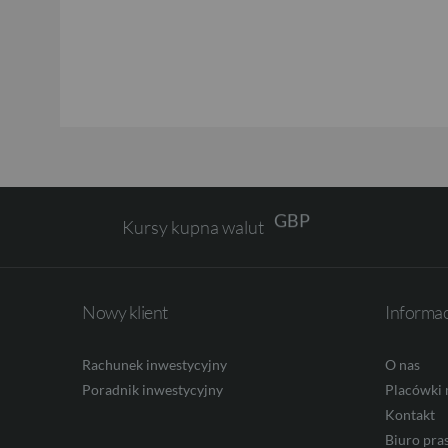
USD
EUR
GBP
Kursy kupna walut
CHF
Nowy klient
Informa
AED
Rachunek inwestycyjny
O nas
Poradnik inwestycyjny
Placówki 
Kontakt
AUD
Biuro pra