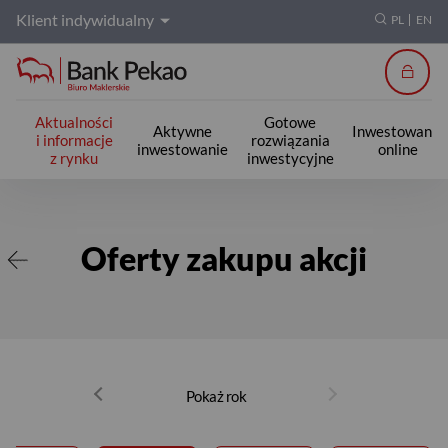
Klient indywidualny
PL
EN
Zalogu
Aktualności
Gotowe
Aktywne
Inwestowanie
i informacje
rozwiązania
inwestowanie
online
z rynku
inwestycyjne
Oferty zakupu akcji
Oferty zakupu akcji
Pokaż rok