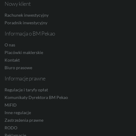
Nowy klient
Facebook
Twitter
Youtube
Linkedin
Instagram
TikTo
HUF
Rachunek inwestycyjny
Poradnik inwestycyjny
Informacja o BM Pekao
JPY
O nas
Placówki maklerskie
CZK
Kontakt
Biuro prasowe
Informacje prawne
DKK
Regulacje i taryfy opłat
Komunikaty Dyrektora BM Pekao
MiFID
NOK
Inne regulacje
Zastrzeżenia prawne
RODO
Reklamacje