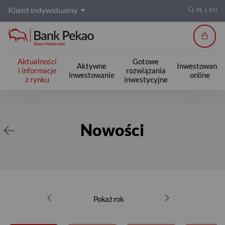
Klient indywidualny
PL
EN
Zalogu
Aktualności
Gotowe
Aktywne
Inwestowanie
i informacje
rozwiązania
inwestowanie
online
z rynku
inwestycyjne
Nowości
Nowości
Pokaż rok