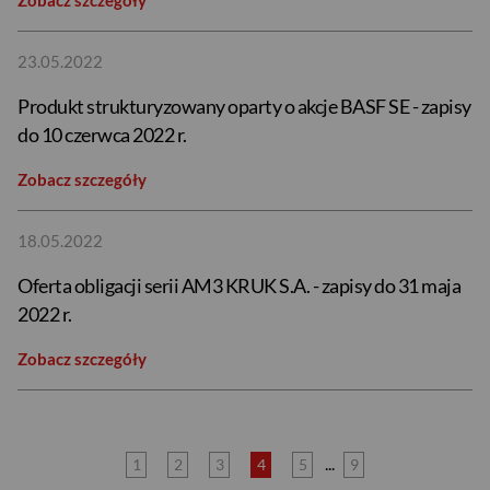
Zobacz szczegóły
23.05.2022
Produkt strukturyzowany oparty o akcje BASF SE - zapisy
do 10 czerwca 2022 r.
Zobacz szczegóły
18.05.2022
Oferta obligacji serii AM3 KRUK S.A. - zapisy do 31 maja
2022 r.
Zobacz szczegóły
USD
...
1
2
3
4
5
9
EUR