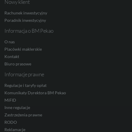
Nowy klient
Facebook
Twitter
Youtube
Linkedin
Instagram
TikTo
Rachunek inwestycyjny
HUF
Poradnik inwestycyjny
Informacja o BM Pekao
JPY
O nas
Placówki maklerskie
Kontakt
CZK
Biuro prasowe
Informacje prawne
Regulacje i taryfy opłat
DKK
Komunikaty Dyrektora BM Pekao
MiFID
Inne regulacje
NOK
Zastrzeżenia prawne
RODO
Reklamacje