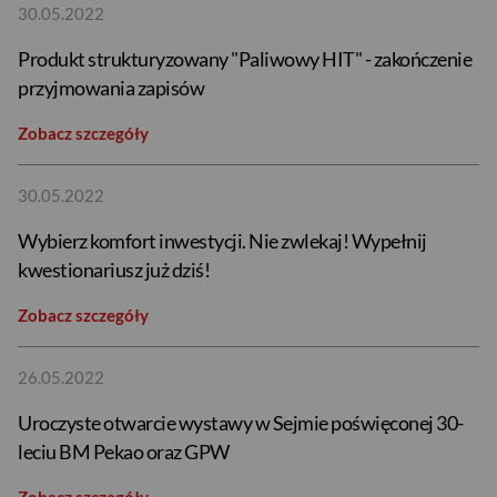
30.05.2022
Produkt strukturyzowany "Paliwowy HIT" - zakończenie
przyjmowania zapisów
Zobacz szczegóły
30.05.2022
Wybierz komfort inwestycji. Nie zwlekaj! Wypełnij
kwestionariusz już dziś!
Zobacz szczegóły
26.05.2022
Uroczyste otwarcie wystawy w Sejmie poświęconej 30-
leciu BM Pekao oraz GPW