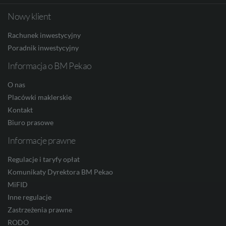
Nowy klient
Facebook
Twitter
Youtube
Linkedin
Instagram
TikTo
HUF
Rachunek inwestycyjny
Poradnik inwestycyjny
Informacja o BM Pekao
JPY
O nas
Placówki maklerskie
Kontakt
CZK
Biuro prasowe
Informacje prawne
DKK
Regulacje i taryfy opłat
Komunikaty Dyrektora BM Pekao
MiFID
Inne regulacje
NOK
Zastrzeżenia prawne
RODO