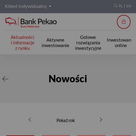
Klient indywidualny
PL
EN
Zalogu
Aktualności
Gotowe
Aktywne
Inwestowanie
i informacje
rozwiązania
inwestowanie
online
z rynku
inwestycyjne
Nowości
Nowości
Pokaż rok