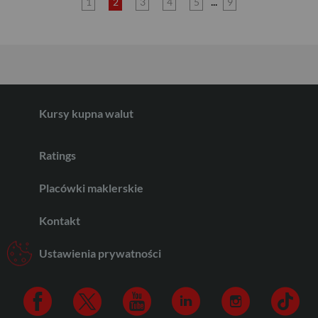
...
EUR
1
2
3
4
5
9
GBP
Kursy kupna walut
CHF
Ratings
AED
Placówki maklerskie
Kontakt
AUD
Ustawienia prywatności
CAD