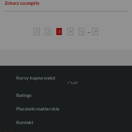
Zobacz szczegóły
USD
EUR
...
1
2
3
4
5
9
GBP
Kursy kupna walut
CHF
Ratings
AED
Placówki maklerskie
Kontakt
AUD