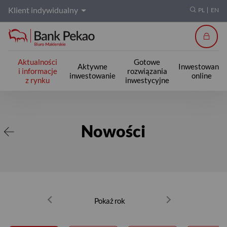
Klient indywidualny
PL
EN
Zalogu
Aktualności
Gotowe
Aktywne
Inwestowanie
i informacje
rozwiązania
inwestowanie
online
z rynku
inwestycyjne
Nowości
Nowości
Pokaż rok