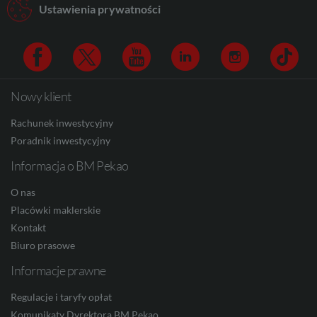
Ustawienia prywatności
CAD
Nowy klient
Facebook
Twitter
Youtube
Linkedin
Instagram
TikTo
HUF
Rachunek inwestycyjny
Poradnik inwestycyjny
Informacja o BM Pekao
JPY
O nas
Placówki maklerskie
CZK
Kontakt
Biuro prasowe
Informacje prawne
DKK
Regulacje i taryfy opłat
Komunikaty Dyrektora BM Pekao