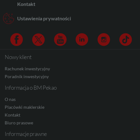
Kontakt
Ustawienia prywatności
AUD
CAD
Nowy klient
Facebook
Twitter
Youtube
Linkedin
Instagram
TikTo
Rachunek inwestycyjny
HUF
Poradnik inwestycyjny
Informacja o BM Pekao
JPY
O nas
Placówki maklerskie
Kontakt
Biuro prasowe
CZK
Informacje prawne