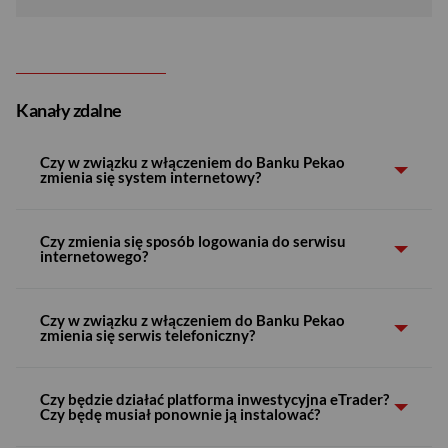
Kanały zdalne
Czy w związku z włączeniem do Banku Pekao
Serwis internetowy
zmienia się system internetowy?
Aplikacja mobilna
Czy zmienia się sposób logowania do serwisu
Platforma eTrader
internetowego?
Serwis telefoniczny
Czy w związku z włączeniem do Banku Pekao
zmienia się serwis telefoniczny?
Dla Klientów, którzy zawarli umowę z Biurem
Maklerskim Pekao na zasadach dawnego CDM Pekao
Czy będzie działać platforma inwestycyjna eTrader?
S.A.
Czy będę musiał ponownie ją instalować?