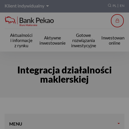
Klient indywidualny
PL
EN
Zalogu
Aktualności
Gotowe
Aktywne
Inwestowanie
i informacje
rozwiązania
inwestowanie
online
z rynku
inwestycyjne
kanały zdalne
Integracja działalności
maklerskiej
MENU