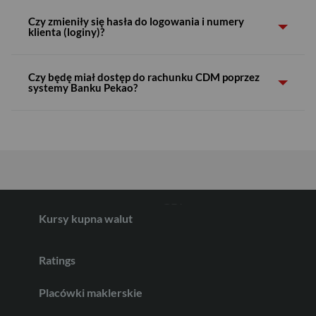
Dla Klientów, którzy zawarli umowę z Biurem
Maklerskim Pekao
Czy zmieniły się hasła do logowania i numery
klienta (loginy)?
USD
Czy będę miał dostęp do rachunku CDM poprzez
systemy Banku Pekao?
EUR
GBP
Kursy kupna walut
CHF
Ratings
Placówki maklerskie
AED