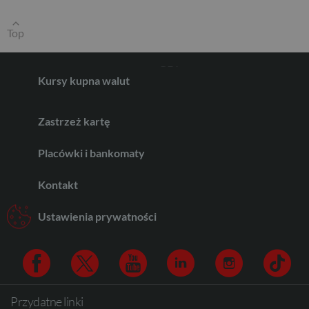
Top
GBP
Kursy kupna walut
CHF
Zastrzeż kartę
Placówki i bankomaty
AED
Kontakt
Ustawienia prywatności
AUD
CAD
Przydatne linki
Facebook
Twitter
Youtube
Linkedin
Instagram
TikTo