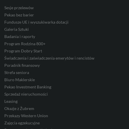
Sesje przelewów
HUF
Pekao bez barier
Fundusze UE i wyszukiwarka dotacji
Galeria Sztuki
JPY
Badania i raporty
Program Rodzina 800+
Program Dobry Start
Świadczenia i zaświadczenia emerytów i rencistów
CZK
Poradnik finansowy
Strefa seniora
Biuro Maklerskie
DKK
Pekao Investment Banking
Sprzedaż nieruchomości
Leasing
NOK
Okazje z Żubrem
Przekazy Western Union
Zajęcia egzekucyjne