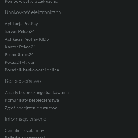
Pomoc w spłacie zadłużenia
SEK
Bankowość elektroniczna
Aplikacja PeoPay
RON
Serwis Pekao24
Aplikacja PeoPay KIDS
Kantor Pekao24
TRY
PekaoBiznes24
Pekao24Makler
Poradnik bankowości online
ILS
Bezpieczeństwo
Zasady bezpiecznego bankowania
Komunikaty bezpieczeństwa
MXN
Zgłoś podejrzenie oszustwa
Informacje prawne
Cenniki i regulaminy
ZAR
Polityka prywatności