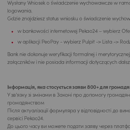
Wysłany Wniosek o świadczenie wychowawcze w ramach
logowania.
Gdzie znajdziesz status wniosku o świadczenie wych
w bankowości internetowej Pekao24 – wybierz Oferty
w aplikacji PeoPay - wybierz Pulpit -> Lista -> Rodza
Bank nie dokonuje weryfikacji formalnej i merytory
załączników i nie posiada informacji dotyczących dalsz
Інформація, яка стосується заяви 800+ для громадя
У зв'язку зі змінами в Законі про допомогу громадян
громадянством
Після актуалізації формуляра у відповідності до в
сервісі Pekao24.
До цього часу ви можете подати заяву через платф