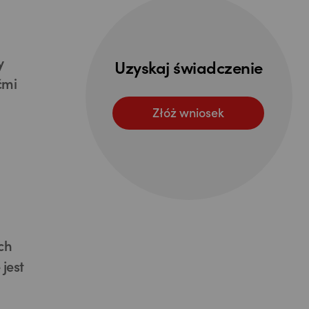
y
Uzyskaj świadczenie
ćmi
Złóż wniosek
ch
jest