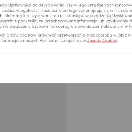
bankowości internetowej
ego Użytkownika do decydowania, czy w jego urządzeniach końcowy
 cookies w ogólności, niezależnie od tego czy znajdują się w nich da
 informacji lub uzyskiwanie do nich dostępu w urządzeniu Użytkown
wyraźnie podkreślić, że przechowywana informacja lub uzyskiwanie do
ch w urządzeniu Użytkownika i oprogramowaniu zainstalowanym w t
ych plików podstaw prawnych przetwarzania oraz sposobu w jaki z n
 informacje o naszych Partnerach znajdziesz w
Zasady Cookies
.
Krok 1.
W serwisie inter
I WNIOSKI, a nast