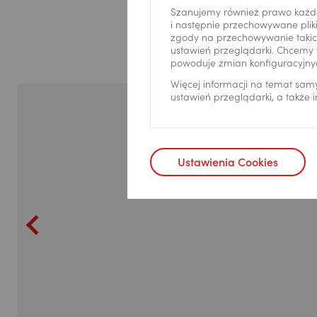
800+ w 
Szanujemy również prawo każd
i następnie przechowywane pliki
zgody na przechowywanie takich
ustawień przeglądarki. Chcemy 
powoduje zmian konfiguracyjny
Więcej informacji na temat sam
ustawień przeglądarki, a także
Ustawienia Cookies