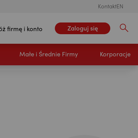
Kontakt
EN
Zaloguj się
óż firmę i konto
Wpisz szu
Małe i Średnie Firmy
Korporacje