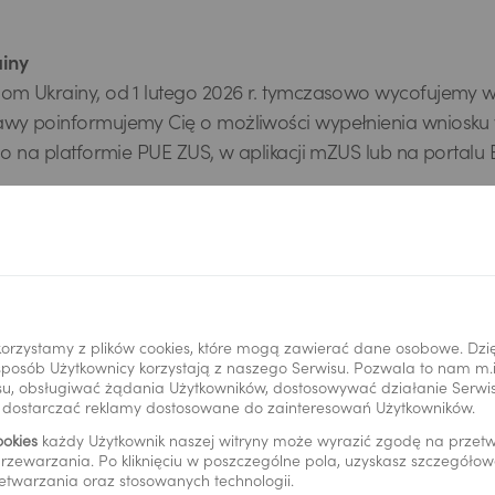
ainy
 Ukrainy, od 1 lutego 2026 r. tymczasowo wycofujemy wni
 poinformujemy Cię o możliwości wypełnienia wniosku w 
 na platformie PUE ZUS, w aplikacji mZUS lub na portalu
orzystamy z plików cookies, które mogą zawierać dane osobowe. Dzi
ja złożenia wniosku o św
i sposób Użytkownicy korzystają z naszego Serwisu. Pozwala to nam m
u, obsługiwać żądania Użytkowników, dostosowywać działanie Serwisu
y dostarczać reklamy dostosowane do zainteresowań Użytkowników.
cze w ramach program
ookies
każdy Użytkownik naszej witryny może wyrazić zgodę na prze
rzewarzania. Po kliknięciu w poszczególne pola, uzyskasz szczegóło
etwarzania oraz stosowanych technologii.