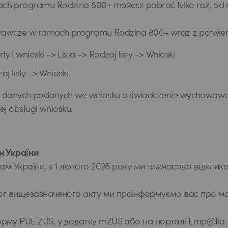
 programu Rodzina 800+ możesz pobrać tylko raz, od raz
owawcze w ramach programu Rodzina 800+ wraz z potwier
 i wnioski -> Lista -> Rodzaj listy -> Wnioski
j listy -> Wnioski.
cznej danych podanych we wniosku o świadczenie wychow
ej obsługi wniosku.
н України
ам України, з 1 лютого 2026 року ми тимчасово відклика
имог вищезазначеного акту ми проінформуємо вас про м
орму PUE ZUS, у додатку mZUS або на порталі Emp@tia.