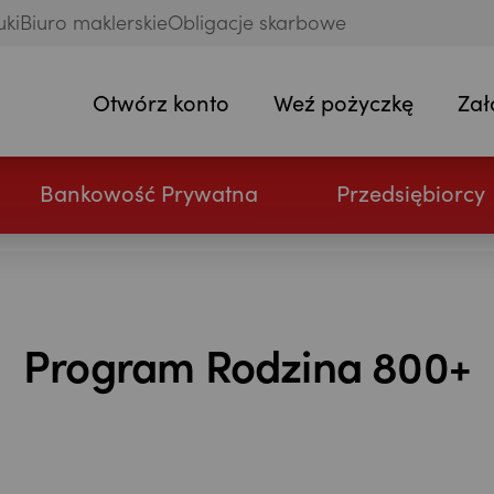
uki
Biuro maklerskie
Obligacje skarbowe
Otwórz konto
Weź pożyczkę
Zał
Bankowość Prywatna
Przedsiębiorcy
Program Rodzina 800+