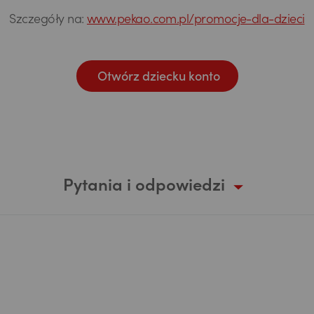
Szczegóły na:
www.pekao.com.pl/promocje-dla-dzieci
Otwórz dziecku konto
Pytania i odpowiedzi