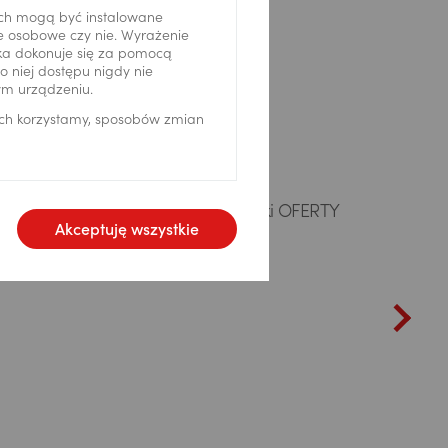
 Pekao24
ch mogą być instalowane
ne osobowe czy nie. Wyrażenie
ika dokonuje się za pomocą
 niej dostępu nigdy nie
ym urządzeniu.
ich korzystamy, sposobów zmian
netowym Pekao24 przejdź do zakładki OFERTY
Akceptuję wszystkie
ępnie wybierz e-Urząd.