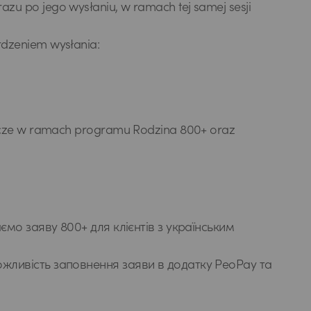
u po jego wysłaniu, w ramach tej samej sesji
dzeniem wysłania:
awcze w ramach programu Rodzina 800+ oraz
ємо заяву 800+ для клієнтів з українським
ожливість заповнення заяви в додатку PeoPay та