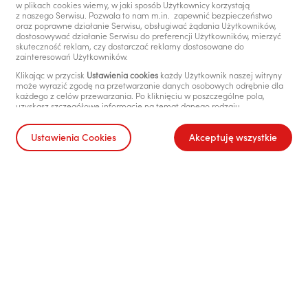
w plikach cookies wiemy, w jaki sposób Użytkownicy korzystają
Serwis Pekao24
ZAR
z naszego Serwisu. Pozwala to nam m.in. zapewnić bezpieczeństwo
oraz poprawne działanie Serwisu, obsługiwać żądania Użytkowników,
dostosowywać działanie Serwisu do preferencji Użytkowników, mierzyć
Aplikacja PeoPay KIDS
skuteczność reklam, czy dostarczać reklamy dostosowane do
zainteresowań Użytkowników.
Kantor Pekao24
CNY
Klikając w przycisk
Ustawienia cookies
każdy Użytkownik naszej witryny
może wyrazić zgodę na przetwarzanie danych osobowych odrębnie dla
PekaoBiznes24
każdego z celów przewarzania. Po kliknięciu w poszczególne pola,
uzyskasz szczegółowe informacje na temat danego rodzaju
Poradnik bankowości online
przetwarzania, celu przetwarzania oraz stosowanych technologii.
Szanujemy również prawo każdego Użytkownika do decydowania, czy
Ustawienia Cookies
Akceptuję wszystkie
w jego urządzeniach końcowych mogą być instalowane i następnie
Bezpieczeństwo
przechowywane pliki cookies w ogólności, niezależnie od tego czy
znajdują się w nich dane osobowe czy nie. Wyrażenie zgody na
Zasady bezpiecznego bankowania
przechowywanie takich informacji lub uzyskiwanie do nich dostępu
w urządzeniu Użytkownika dokonuje się za pomocą ustawień
przeglądarki. Chcemy wyraźnie podkreślić, że przechowywana
Komunikaty bezpieczeństwa
informacja lub uzyskiwanie do niej dostępu nigdy nie powoduje zmian
konfiguracyjnych w urządzeniu Użytkownika i oprogramowaniu
Zgłoś podejrzenie oszustwa
zainstalowanym w tym urządzeniu.
Więcej informacji na temat samych plików podstaw prawnych
cyberPEKAO dla biznesu
przetwarzania oraz sposobu w jaki z nich korzystamy, sposobów zmian
ustawień przeglądarki, a także informacje o naszych Partnerach
znajdziesz w
Zasady Cookies
.
Informacje prawne