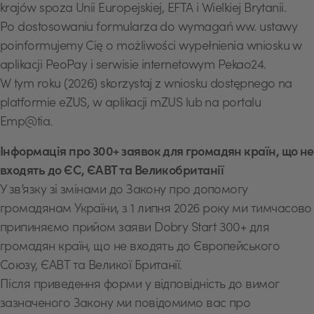
krajów spoza Unii Europejskiej, EFTA i Wielkiej Brytanii.
Po dostosowaniu formularza do wymagań ww. ustawy
poinformujemy Cię o możliwości wypełnienia wniosku w
aplikacji PeoPay i serwisie internetowym Pekao24.
W tym roku (2026) skorzystaj z wniosku dostępnego na
platformie eZUS, w aplikacji mZUS lub na portalu
Emp@tia.
Інформація про 300+ заявок для громадян країн, що не
входять до ЄС, ЄАВТ та Великобританії
У зв’язку зі змінами до Закону про допомогу
громадянам України, з 1 липня 2026 року ми тимчасово
припиняємо прийом заяви Dobry Start 300+ для
громадян країн, що не входять до Європейського
Союзу, ЄАВТ та Великої Британії.
Після приведення форми у відповідність до вимог
зазначеного Закону ми повідомимо вас про