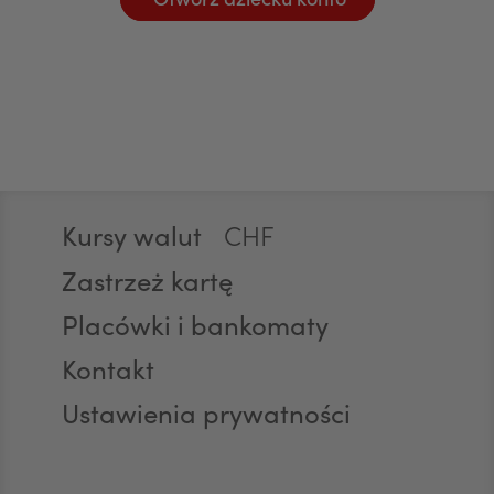
Otwórz dziecku konto
EUR
GBP
Stopka
CHF
Kursy walut
Zastrzeż kartę
AED
Placówki i bankomaty
Kontakt
AUD
Ustawienia prywatności