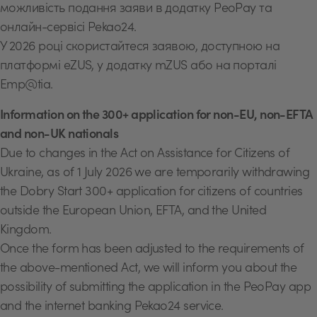
можливість подання заяви в додатку PeoPay та
онлайн-сервісі Pekao24.
У 2026 році скористайтеся заявою, доступною на
платформі eZUS, у додатку mZUS або на порталі
Emp@tia.
Information on the 300+ application for non-EU, non-EFTA
and non-UK nationals
Due to changes in the Act on Assistance for Citizens of
Ukraine, as of 1 July 2026 we are temporarily withdrawing
the Dobry Start 300+ application for citizens of countries
outside the European Union, EFTA, and the United
Kingdom.
Once the form has been adjusted to the requirements of
the above-mentioned Act, we will inform you about the
possibility of submitting the application in the PeoPay app
and the internet banking Pekao24 service.