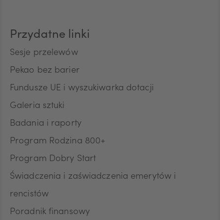
CAD
Przydatne linki
HUF
Sesje przelewów
Pekao bez barier
JPY
Fundusze UE i wyszukiwarka dotacji
sz obraz slajdu
Powięk
Galeria sztuki
CZK
Badania i raporty
Krok 1:
Program Rodzina 800+
Program Dobry Start
W serwisie internetowym Pekao24 przejdź
DKK
do zakładki OFERTY I WNIOSKI, a następnie
Świadczenia i zaświadczenia emerytów i
wybierz e-Urząd.
rencistów
NOK
Poradnik finansowy
1
/ 9