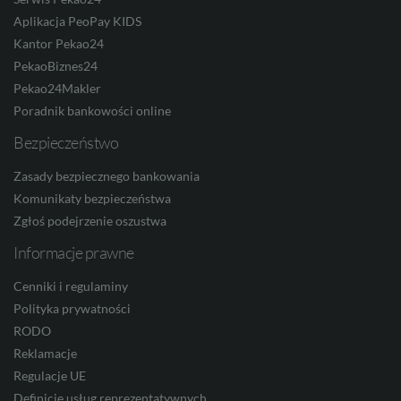
Aplikacja PeoPay KIDS
Kantor Pekao24
TRY
PekaoBiznes24
Pekao24Makler
Poradnik bankowości online
ILS
Bezpieczeństwo
Zasady bezpiecznego bankowania
MXN
Komunikaty bezpieczeństwa
Zgłoś podejrzenie oszustwa
Informacje prawne
ZAR
Cenniki i regulaminy
Polityka prywatności
RODO
CNY
Reklamacje
Regulacje UE
Definicje usług reprezentatywnych