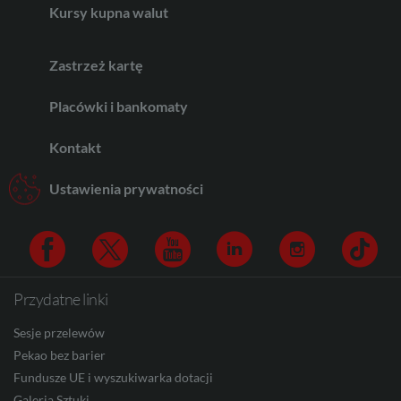
Kursy kupna walut
CHF
Zastrzeż kartę
AED
Placówki i bankomaty
Kontakt
AUD
Ustawienia prywatności
CAD
Przydatne linki
Facebook
Twitter
Youtube
Linkedin
Instagram
TikTo
HUF
Sesje przelewów
Pekao bez barier
Fundusze UE i wyszukiwarka dotacji
JPY
Galeria Sztuki