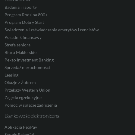
Badania i raporty
Program Rodzina 800+
Program Dobry Start
CZK
Świadczenia i zaświadczenia emerytów i rencistów
Poradnik finansowy
Strefa seniora
DKK
Biuro Maklerskie
Pekao Investment Banking
Sprzedaż nieruchomości
NOK
Leasing
Okazje z Żubrem
Przekazy Western Union
Zajęcia egzekucyjne
SEK
Pomoc w spłacie zadłużenia
Bankowość elektroniczna
RON
Aplikacja PeoPay
Serwis Pekao24