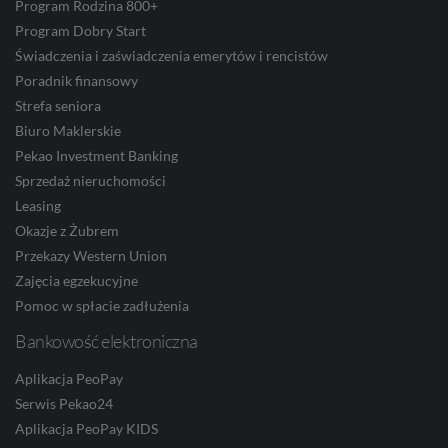
Program Rodzina 800+
NOK
Program Dobry Start
Świadczenia i zaświadczenia emerytów i rencistów
Poradnik finansowy
Strefa seniora
SEK
Biuro Maklerskie
Pekao Investment Banking
Sprzedaż nieruchomości
RON
Leasing
Okazje z Żubrem
Przekazy Western Union
TRY
Zajęcia egzekucyjne
Pomoc w spłacie zadłużenia
Bankowość elektroniczna
ILS
Aplikacja PeoPay
Serwis Pekao24
Aplikacja PeoPay KIDS
MXN