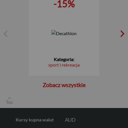
-15%
EUR
GBP
Kategoria:
sport i rekreacja
CHF
Zobacz wszystkie
AED
Top
AUD
Kursy kupna walut