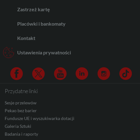
Zastrzeż kartę
CAD
Placówki i bankomaty
Kontakt
HUF
Ustawienia prywatności
JPY
Przydatne linki
Facebook
Twitter
Youtube
Linkedin
Instagram
TikTo
CZK
Sesje przelewów
Pekao bez barier
Fundusze UE i wyszukiwarka dotacji
DKK
Galeria Sztuki
Badania i raporty