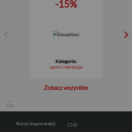
-15%
USD
Kategoria:
sport i rekreacja
EUR
Zobacz wszystkie
GBP
Top
CHF
Kursy kupna walut