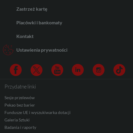
Zastrzeż kartę
AED
Placówki i bankomaty
Kontakt
AUD
Ustawienia prywatności
CAD
Przydatne linki
Facebook
Twitter
Youtube
Linkedin
Instagram
TikTo
HUF
Sesje przelewów
Pekao bez barier
Fundusze UE i wyszukiwarka dotacji
JPY
Galeria Sztuki
Badania i raporty