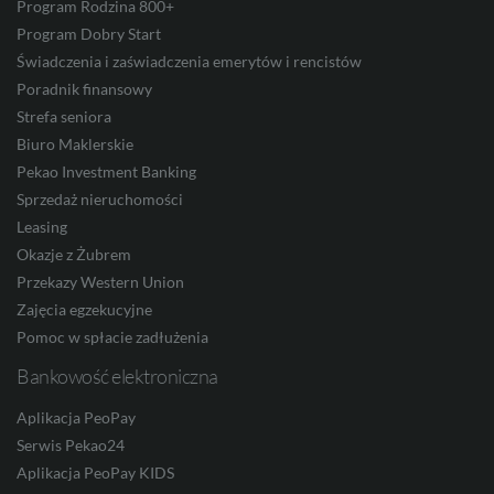
Program Rodzina 800+
CZK
Program Dobry Start
Świadczenia i zaświadczenia emerytów i rencistów
Poradnik finansowy
Strefa seniora
DKK
Biuro Maklerskie
Pekao Investment Banking
Sprzedaż nieruchomości
NOK
Leasing
Okazje z Żubrem
Przekazy Western Union
SEK
Zajęcia egzekucyjne
Pomoc w spłacie zadłużenia
Bankowość elektroniczna
RON
Aplikacja PeoPay
Serwis Pekao24
Aplikacja PeoPay KIDS
TRY