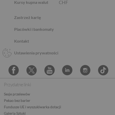
CHF
Kursy kupna walut
Zastrzeż kartę
AED
Placówki i bankomaty
Kontakt
AUD
Ustawienia prywatności
CAD
Przydatne linki
Facebook
Twitter
Youtube
Linkedin
Instagram
TikTo
HUF
Sesje przelewów
Pekao bez barier
Fundusze UE i wyszukiwarka dotacji
JPY
Galeria Sztuki