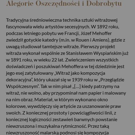
Alegorie Oszczędności i Dobrobytu
Tradycyjna średniowieczna technika sztuki witrażowej
fascynowała wielu artystów secesyjnych. W 1892 roku,
podczas letniego pobytu we Francji, Józef Mehoffer
zwiedził gotyckie katedry (m.in. w Rouen i Amiens), gdzie z
uwagą studiował tamtejsze witraże. Pierwszy projekt
witraża wykonał wspólnie ze Stanisławem Wyspiańskim już
w 1891 roku, w wieku 22 lat. Zwieńczeniem wszystkich
doświadczeń i poszukiwań Mehoffera w tej dziedzinie jest
jego esej zatytułowany „Witraż jako kompozycja
dekoracyjna”, który ukazał się w 1939 roku w „Przeglądzie
Współczesnym”. Tak w nim pisał „[…] kiedy patrzymy na
witraż, nie wolno, aby przypominał nam papier i malowany
na nim obraz. Materiał, w którym wykonano okno
kolorowe, wywdzięczy się artyście za uszanowanie praw
swoich. Z koniecznej prostoty i powściągliwości linii, z
koniecznej logiczności zestawień barwnych powstanie
niewzruszona i muzykalna rytmiczność. Przez taką
niewzruszoność malarską podnosi się kompozycja