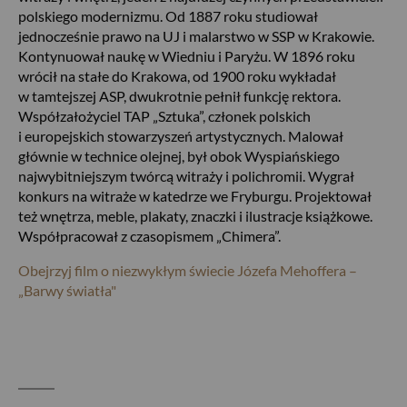
polskiego modernizmu. Od 1887 roku studiował
jednocześnie prawo na UJ i malarstwo w SSP w Krakowie.
Kontynuował naukę w Wiedniu i Paryżu. W 1896 roku
wrócił na stałe do Krakowa, od 1900 roku wykładał
w tamtejszej ASP, dwukrotnie pełnił funkcję rektora.
Współzałożyciel TAP „Sztuka”, członek polskich
i europejskich stowarzyszeń artystycznych. Malował
głównie w technice olejnej, był obok Wyspiańskiego
najwybitniejszym twórcą witraży i polichromii. Wygrał
konkurs na witraże w katedrze we Fryburgu. Projektował
też wnętrza, meble, plakaty, znaczki i ilustracje książkowe.
Współpracował z czasopismem „Chimera”.
Obejrzyj film o niezwykłym świecie Józefa Mehoffera –
„Barwy światła"