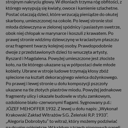
strojnym nakryciu głowy. W dłoniach trzyma róg obfitości, z
którego wysypują się kwiaty, owoce i kamienie szlachetne.
Postać otaczają dzieci, które wrzucają pieniądze do okutej
skarbony, umieszczonej na cokole. Po lewej stronie stoi
młoda dziewczyna w zielonej spódnicy i pasiastym swetrze,
obok niej chłopak w marynarce i koszuli z krawatem. Po
prawej stronie widzimy dziewczynę w kraciastym płaszczu
oraz fragment twarzy kolejnej osoby. Prawdopodobnie
dwoje z przedstawionych dzieci to wnuczęta artysty,
Ryszard i Magdalena. Powyżej umieszczone jest złociste
koło, na tle którego ukazane są w półpostaci dwie młode
kobiety. Ubrane w stroje ludowe trzymają kłosy zbóż
splecione na kształt dekoracyjnego wieńca dożynkowego.
Po prawej i lewej stronie u dołu kompozycji pszczoły
ukazane na tle złotych plastrów miodu. Powyżej jednakowe
fragmenty ulicy i okazałe budowle w stylu zamkowym,
ozdobione biało-czerwonymi flagami. Sygnowany p.d.:
JÓZEF MEHOFFER 1932. Z lewej u dołu napis: „Wykonał
Krakowski Zakład Witrażów S.G. Żeleński R.P. 1933”.
„Alegoria Dobrobytu” to witraż, który możemy podziwiać
na drugim półpiętrze. W każdym z trzech pionowych paneli