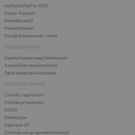
Aplikacja PeoPay KIDS
TRY
Kantor Pekao24
PekaoBiznes24
Pekao24Makler
ILS
Poradnik bankowości online
Bezpieczeństwo
Zasady bezpiecznego bankowania
MXN
Komunikaty bezpieczeństwa
Zgłoś podejrzenie oszustwa
Informacje prawne
ZAR
Cenniki i regulaminy
Polityka prywatności
RODO
CNY
Reklamacje
Regulacje UE
Definicje usług reprezentatywnych