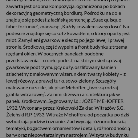
zawarta jest osobna kompozycja, ograniczona po bokach
dekoracyjną geometryczną bordiurą. Pośrodku na dole
znajduje się podest z łacińską sentencją: „Suae quisque
faber fortunae”, znaczącą: „Każdy kowalem swego losu”. Na
podeście znajduje się cokół z kowadłem, o który oparty jest
młot. Zamyśleni gwarkowie siedzą po jego lewej i prawej
stronie. Środkową część wypełnia front budynku z trzema
rzędami okien. W bocznych panelach podobne
przedstawienia – u dołu podest, na którym siedzą dwaj
gwarkowie podtrzymujący duży, oszlifowany kamień
szlachetny z malowanym wizerunkiem twarzy kobiety – z
lewej różowy, z prawej turkusowo-zielony. Szczegóły
malowane na szkle, jak pisał Mehoffer, „tworzą rodzaj
grafiki witrażowej”. Za nimi drzewa i architektura jak w
panelu środkowym. Sygnowany l.d.: JÓZEF MEHOFFER
1932. Wykonany przez Krakowski Zakład Witrażów S.G.
Żeleński R.P. 1933. Witraże Mehoffera od początku po dziś
wzbudzają podziw i uznanie. Zachwycają różnorodnością
tematyki, bogactwem ornamentów i detali, różnorodnością
barw oraz niepowtarzalnym nastrojem. Wizyta w budynku