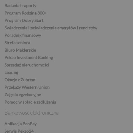
Badania i raporty
Program Rodzina 800+
CZK
Program Dobry Start
Świadczenia i zaświadczenia emerytów i rencistów
Poradnik finansowy
Strefa seniora
DKK
Biuro Maklerskie
Pekao Investment Banking
Sprzedaż nieruchomości
NOK
Leasing
Okazje z Żubrem
Przekazy Western Union
SEK
Zajęcia egzekucyjne
Pomoc w spłacie zadłużenia
Bankowość elektroniczna
RON
Aplikacja PeoPay
Serwis Pekao24