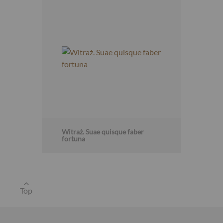
USD
Witraż. Suae quisque faber
fortuna
EUR
GBP
Top