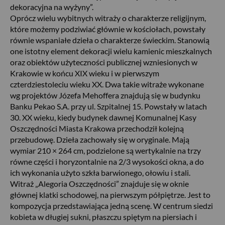
dekoracyjna na wyżyny”.
Oprócz wielu wybitnych witraży o charakterze religijnym,
które możemy podziwiać głównie w kościołach, powstały
równie wspaniałe dzieła o charakterze świeckim. Stanowią
one istotny element dekoracji wielu kamienic mieszkalnych
oraz obiektów użyteczności publicznej wzniesionych w
Krakowie w końcu XIX wieku i w pierwszym
czterdziestoleciu wieku XX. Dwa takie witraże wykonane
wg projektów Józefa Mehoffera znajdują się w budynku
Banku Pekao S.A. przy ul. Szpitalnej 15. Powstały w latach
30. XX wieku, kiedy budynek dawnej Komunalnej Kasy
Oszczędności Miasta Krakowa przechodził kolejną
przebudowę. Dzieła zachowały się w oryginale. Mają
wymiar 210 × 264 cm, podzielone są wertykalnie na trzy
równe części i horyzontalnie na 2/3 wysokości okna, a do
ich wykonania użyto szkła barwionego, ołowiu i stali.
Witraż „Alegoria Oszczędności” znajduje się w oknie
głównej klatki schodowej, na pierwszym półpiętrze. Jest to
kompozycja przedstawiająca jedną scenę. W centrum siedzi
kobieta w długiej sukni, płaszczu spiętym na piersiach i