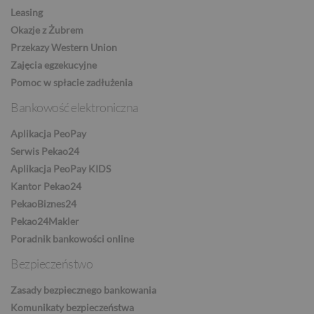
NOK
Leasing
Okazje z Żubrem
Przekazy Western Union
SEK
Zajęcia egzekucyjne
Pomoc w spłacie zadłużenia
Bankowość elektroniczna
RON
Aplikacja PeoPay
Serwis Pekao24
Aplikacja PeoPay KIDS
TRY
Kantor Pekao24
PekaoBiznes24
Pekao24Makler
Poradnik bankowości online
ILS
Bezpieczeństwo
Zasady bezpiecznego bankowania
MXN
Komunikaty bezpieczeństwa