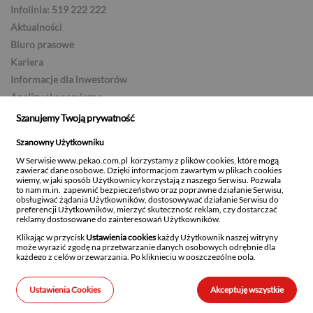
Infolinia: 519 222 222
Aktualności
Biuro prasowe
Kariera
Informacje dla inwestorów
Analizy ekonomiczne
Serwis ESG
Szanujemy Twoją prywatność
Zostań partnerem Banku
Szanowny Użytkowniku
Strefa dostawcy
W Serwisie www.pekao.com.pl korzystamy z plików cookies, które mogą
Ustawienia newslettera
zawierać dane osobowe. Dzięki informacjom zawartym w plikach cookies
wiemy, w jaki sposób Użytkownicy korzystają z naszego Serwisu. Pozwala
to nam m.in. zapewnić bezpieczeństwo oraz poprawne działanie Serwisu,
obsługiwać żądania Użytkowników, dostosowywać działanie Serwisu do
preferencji Użytkowników, mierzyć skuteczność reklam, czy dostarczać
reklamy dostosowane do zainteresowań Użytkowników.
Bank Polska Kasa Opieki Spółka Akcyjna z siedzibą w Warszawie, ul. Żubra 1, 01-066
Warszawa, wpisany do rejestru przedsiębiorców w Sądzie Rejonowym dla m.st.
Klikając w przycisk
Ustawienia cookies
każdy Użytkownik naszej witryny
Warszawy w Warszawie, XIII Wydział Gospodarczy Krajowego Rejestru Sądowego,
może wyrazić zgodę na przetwarzanie danych osobowych odrębnie dla
KRS: 0000014843, NIP: 526-00-06-841, REGON: 000010205, wysokość kapitału
każdego z celów przewarzania. Po kliknięciu w poszczególne pola,
zakładowego i kapitału wpłaconego: 262 470 034 zł.
uzyskasz szczegółowe informacje na temat danego rodzaju przetwarzania,
Kod BIC (Swift) PKOPPLPW
celu przetwarzania oraz stosowanych technologii.
Kod IBAN 1240
Ustawienia Cookies
Akceptuję wszystkie
Szanujemy również prawo każdego Użytkownika do decydowania, czy
w jego urządzeniach końcowych mogą być instalowane i następnie
© 2026 Bank Polska Kasa Opieki Spółka Akcyjna