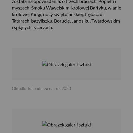
została na opowiadania: o trzech braciach, Popielu i
myszach, Smoku Wawelskim, królowej Bałtyku, wianie
królowej Kingi, nocy świętojańskiej, trębaczu i
Tatarach, bazyliszku, Borucie, Janosiku, Twardowskim
i śpiących rycerzach.
Okładka kalendarza na rok 2023
USD