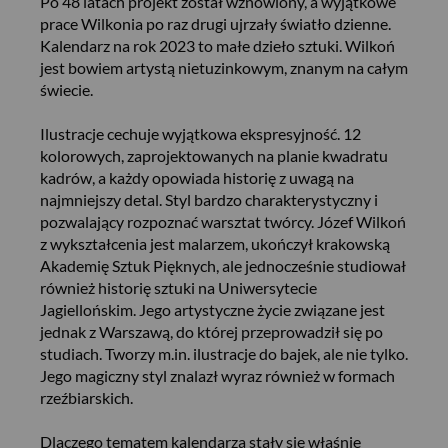
Po 48 latach projekt został wznowiony, a wyjątkowe
prace Wilkonia po raz drugi ujrzały światło dzienne.
Kalendarz na rok 2023 to małe dzieło sztuki. Wilkoń
jest bowiem artystą nietuzinkowym, znanym na całym
świecie.
Ilustracje cechuje wyjątkowa ekspresyjność. 12
kolorowych, zaprojektowanych na planie kwadratu
kadrów, a każdy opowiada historię z uwagą na
najmniejszy detal. Styl bardzo charakterystyczny i
pozwalający rozpoznać warsztat twórcy. Józef Wilkoń
z wykształcenia jest malarzem, ukończył krakowską
Akademię Sztuk Pięknych, ale jednocześnie studiował
również historię sztuki na Uniwersytecie
Jagiellońskim. Jego artystyczne życie związane jest
jednak z Warszawą, do której przeprowadził się po
studiach. Tworzy m.in. ilustracje do bajek, ale nie tylko.
Jego magiczny styl znalazł wyraz również w formach
rzeźbiarskich.
Dlaczego tematem kalendarza stały się właśnie