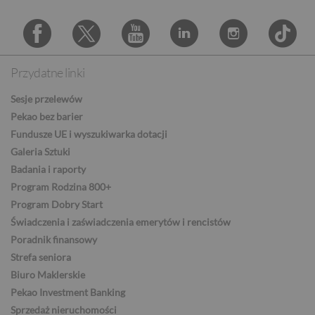
CAD
Przydatne linki
Facebook
Twitter
Youtube
Linkedin
Instagram
TikTo
HUF
Sesje przelewów
Pekao bez barier
Fundusze UE i wyszukiwarka dotacji
JPY
Galeria Sztuki
Badania i raporty
Program Rodzina 800+
CZK
Program Dobry Start
Świadczenia i zaświadczenia emerytów i rencistów
Poradnik finansowy
Strefa seniora
DKK
Biuro Maklerskie
Pekao Investment Banking
Sprzedaż nieruchomości