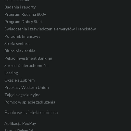
Badania i raporty
Program Rodzina 800+
Program Dobry Start
CZK
Świadczenia i zaświadczenia emerytów i rencistów
Poradnik finansowy
Strefa seniora
DKK
Biuro Maklerskie
Pekao Investment Banking
Sprzedaż nieruchomości
NOK
Leasing
Okazje z Żubrem
Przekazy Western Union
Zajęcia egzekucyjne
SEK
Pomoc w spłacie zadłużenia
Bankowość elektroniczna
RON
Aplikacja PeoPay
Serwis Pekao24