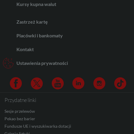
Kursy kupna walut
CHF
Zastrzeż kartę
AED
Placówki i bankomaty
Kontakt
AUD
Ustawienia prywatności
CAD
Przydatne linki
Facebook
Twitter
Youtube
Linkedin
Instagram
TikTo
HUF
Sesje przelewów
Pekao bez barier
Fundusze UE i wyszukiwarka dotacji
JPY
Galeria Sztuki