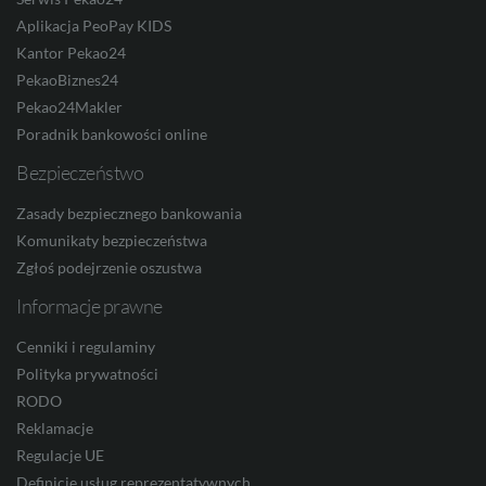
Aplikacja PeoPay KIDS
Kantor Pekao24
TRY
PekaoBiznes24
Pekao24Makler
Poradnik bankowości online
ILS
Bezpieczeństwo
Zasady bezpiecznego bankowania
MXN
Komunikaty bezpieczeństwa
Zgłoś podejrzenie oszustwa
Informacje prawne
ZAR
Cenniki i regulaminy
Polityka prywatności
RODO
CNY
Reklamacje
Regulacje UE
Definicje usług reprezentatywnych