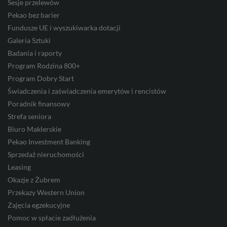
Sesje przelewów
Pekao bez barier
Fundusze UE i wyszukiwarka dotacji
JPY
Galeria Sztuki
Badania i raporty
Program Rodzina 800+
CZK
Program Dobry Start
Świadczenia i zaświadczenia emerytów i rencistów
Poradnik finansowy
Strefa seniora
DKK
Biuro Maklerskie
Pekao Investment Banking
Sprzedaż nieruchomości
NOK
Leasing
Okazje z Żubrem
Przekazy Western Union
SEK
Zajęcia egzekucyjne
Pomoc w spłacie zadłużenia