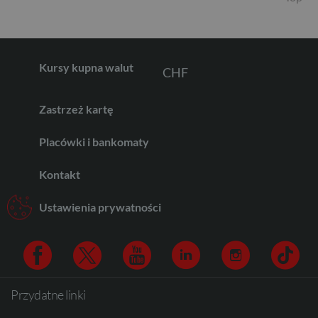
GBP
CHF
Kursy kupna walut
Zastrzeż kartę
AED
Placówki i bankomaty
Kontakt
AUD
Ustawienia prywatności
CAD
Przydatne linki
Facebook
Twitter
Youtube
Linkedin
Instagram
TikTo
HUF