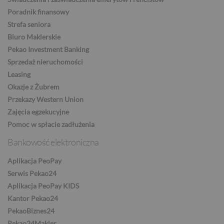
Poradnik finansowy
Strefa seniora
DKK
Biuro Maklerskie
Pekao Investment Banking
Sprzedaż nieruchomości
NOK
Leasing
Okazje z Żubrem
Przekazy Western Union
SEK
Zajęcia egzekucyjne
Pomoc w spłacie zadłużenia
Bankowość elektroniczna
RON
Aplikacja PeoPay
Serwis Pekao24
Aplikacja PeoPay KIDS
TRY
Kantor Pekao24
PekaoBiznes24
Pekao24Makler