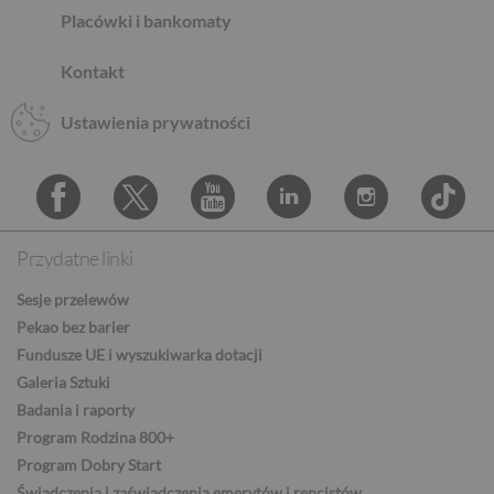
Placówki i bankomaty
Kontakt
AUD
Ustawienia prywatności
CAD
Przydatne linki
Facebook
Twitter
Youtube
Linkedin
Instagram
TikTo
HUF
Sesje przelewów
Pekao bez barier
Fundusze UE i wyszukiwarka dotacji
JPY
Galeria Sztuki
Badania i raporty
Program Rodzina 800+
CZK
Program Dobry Start
Świadczenia i zaświadczenia emerytów i rencistów