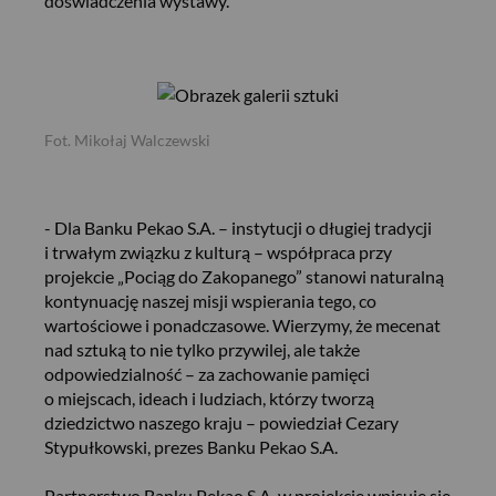
doświadczenia wystawy.
Fot. Mikołaj Walczewski
- Dla Banku Pekao S.A. – instytucji o długiej tradycji
i trwałym związku z kulturą – współpraca przy
projekcie „Pociąg do Zakopanego” stanowi naturalną
kontynuację naszej misji wspierania tego, co
wartościowe i ponadczasowe. Wierzymy, że mecenat
nad sztuką to nie tylko przywilej, ale także
odpowiedzialność – za zachowanie pamięci
o miejscach, ideach i ludziach, którzy tworzą
dziedzictwo naszego kraju – powiedział Cezary
Stypułkowski, prezes Banku Pekao S.A.
Partnerstwo Banku Pekao S.A. w projekcie wpisuje się