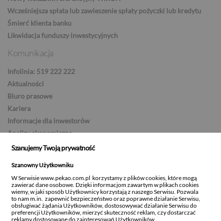
Wcześniejsza spłata lub zawieszenie spłaty pożyczki lub kredytu
Śmierć klienta banku
Likwidacja funduszy inwestycyjnych
Komunikacja
Infolinia: 519 222 222
Aktualności
Biuro prasowe
Kariera
Informacje dla inwestorów
Analizy ekonomiczne
Serwis ESG
Szanujemy Twoją prywatność
Zostań partnerem Banku
Szanowny Użytkowniku
Strefa dostawcy
W Serwisie www.pekao.com.pl korzystamy z plików cookies, które mogą
Ustawienia newslettera
zawierać dane osobowe. Dzięki informacjom zawartym w plikach cookies
wiemy, w jaki sposób Użytkownicy korzystają z naszego Serwisu. Pozwala
to nam m.in. zapewnić bezpieczeństwo oraz poprawne działanie Serwisu,
obsługiwać żądania Użytkowników, dostosowywać działanie Serwisu do
preferencji Użytkowników, mierzyć skuteczność reklam, czy dostarczać
reklamy dostosowane do zainteresowań Użytkowników.