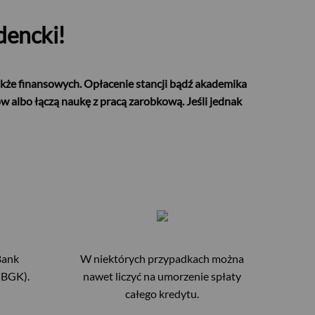
dencki!
także finansowych. Opłacenie stancji bądź akademika
ów albo łączą naukę z pracą zarobkową. Jeśli jednak
Bank
W niektórych przypadkach można
(BGK).
nawet liczyć na umorzenie spłaty
całego kredytu.