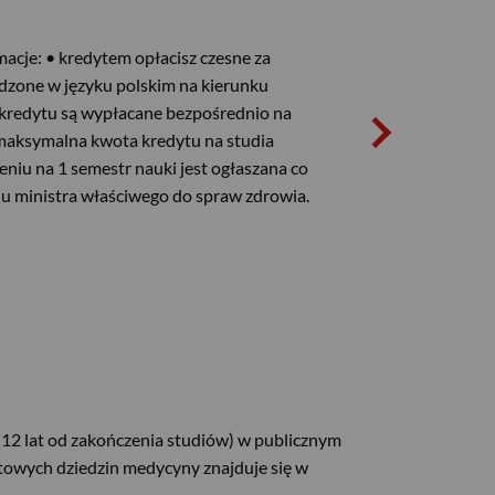
acje: • kredytem opłacisz czesne za
dzone w języku polskim na kierunku
e kredytu są wypłacane bezpośrednio na
 maksymalna kwota kredytu na studia
niu na 1 semestr nauki jest ogłaszana co
u ministra właściwego do spraw zdrowia.
 12 lat od zakończenia studiów) w publicznym
etowych dziedzin medycyny znajduje się w