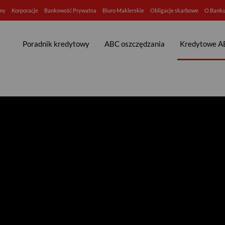
rmy
Korporacje
Bankowość Prywatna
Biuro Maklerskie
Obligacje skarbowe
O Bank
Poradnik kredytowy
ABC oszczędzania
Kredytowe A
 kredyt studencki! - Bank P