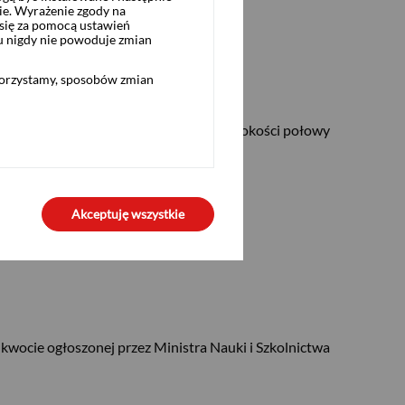
ie. Wyrażenie zgody na
się za pomocą ustawień
u nigdy nie powoduje zmian
korzystamy, sposobów zmian
ego. Ty spłacasz jedynie odsetki w wysokości połowy
Akceptuję wszystkie
 kwocie ogłoszonej przez Ministra Nauki i Szkolnictwa