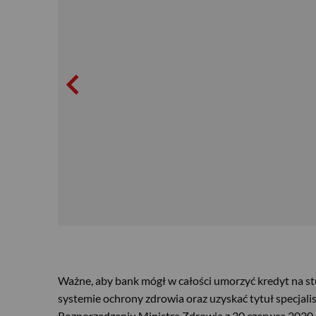
Ważne, aby bank mógł w całości umorzyć kredyt na st
systemie ochrony zdrowia oraz uzyskać tytuł specjali
Rozporządzeniu Ministra Zdrowia z 30 czerwca 2020 r