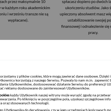
zach przez maksymalnie 10
spłacasz dopiero po dwóch l
y w każdym roku akademickim
ukończeniu studiów. Jako 
pniu i wrześniu transze nie są
upieczony absolwent masz wię
wypłacane).
ustabilizowanie swojej po
finansowej i odnalezienie się
pracy.
ych transz – maksymalnie 60 transz, a w przypadku kształcenia 
nszę w wysokości: 400, 600, 800 lub 1000 zł.
rzystamy z plików cookies, które mogą zawierać dane osobowe. Dzięki
ytkownicy korzystają z naszego Serwisu. Pozwala to nam m.in. zapewnić
żądania Użytkowników, dostosowywać działanie Serwisu do preferencji U
czać reklamy dostosowane do zainteresowań Użytkowników.
 wydatki związane ze swoim kształceniem i utrzymywaniem się w tr
ookies
każdy Użytkownik naszej witryny może wyrazić zgodę na przetwa
zewarzania. Po kliknięciu w poszczególne pola, uzyskasz szczegółowe inf
wych
ia oraz stosowanych technologii.
o Użytkownika do decydowania, czy w jego urządzeniach końcowych mog