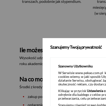
transzach, podobnie jak stypendium.
trans
miesięc
(w sier
Szanujemy Twoją prywatność
Ile możesz pożyczyć
Wysokość udzielonego kredytu stanowi sumę wypłacon
roku akademickim 2023/2024 możesz wnioskować o tra
Szanowny Użytkowniku
W Serwisie www.pekao.com.pl ko
cookies wiemy, w jaki sposób Uż
Na co możesz przeznaczyć
działanie Serwisu, obsługiwać 
skuteczność reklam, czy dostar
Środki z kredytu studenckiego możesz przeznaczyć na
Klikając w przycisk
Ustawienia c
odrębnie dla każdego z celów pr
zakup podręczników i innych materiałów nauko
przetwarzania, celu przetwarzan
opłacenie stancji lub akademika
Szanujemy również prawo każdeg