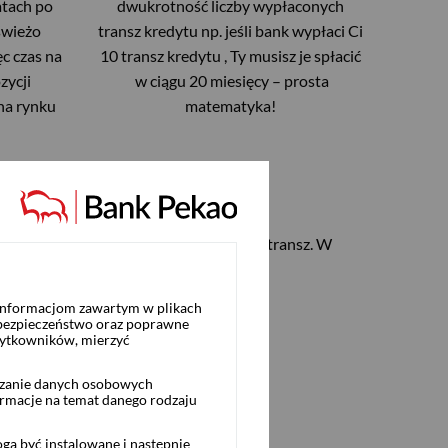
atach po
dwukrotność liczby wypłaconych
świeżo
transz kredytu np. jeśli bank wypłaci Ci
c czas na
10 transz kredytu , Ty musisz je spłacić
zycji
w ciągu 20 miesięcy – prosta
 na rynku
matematyka!
w szkole doktorskiej – maksymalnie 40 transz. W
 informacjom zawartym w plikach
 bezpieczeństwo oraz poprawne
żytkowników, mierzyć
akcie studiów, np. na:
rzanie danych osobowych
ormacje na temat danego rodzaju
ą być instalowane i następnie