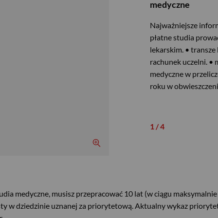
medyczne
Najważniejsze inform
płatne studia prowa
lekarskim. • transz
rachunek uczelni. •
medyczne w przelicze
roku w obwieszczeni
1
/ 4
Powiększ obraz slajdu
udia medyczne, musisz przepracować 10 lat (w ciągu maksymalnie
sty w dziedzinie uznanej za priorytetową. Aktualny wykaz prioryt
.