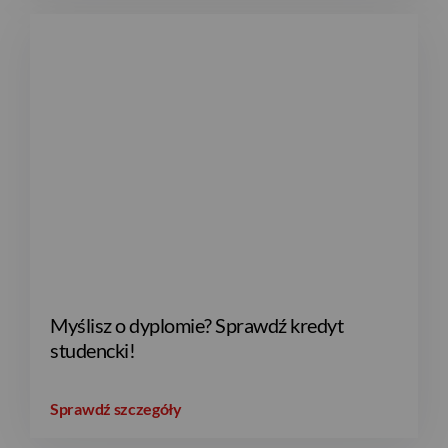
JPY
CZK
DKK
Myślisz o dyplomie? Sprawdź kredyt
NOK
studencki!
Sprawdź szczegóły
SEK