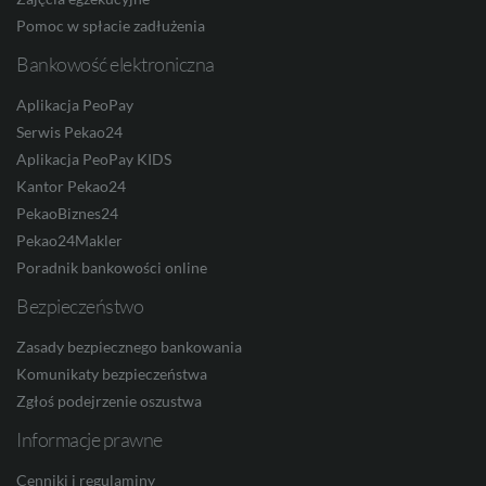
Pomoc w spłacie zadłużenia
Bankowość elektroniczna
Aplikacja PeoPay
ksz obraz slajdu
Powiększ 
Serwis Pekao24
Aplikacja PeoPay KIDS
Kantor Pekao24
PekaoBiznes24
Wybierz dłuższy okres kredytowania
Pekao24Makler
pożyczki lub kredytu, o który wnioskujesz.
Poradnik bankowości online
Wydłużenie okresu kredytowania może obniżyć
Bezpieczeństwo
wysokość miesięcznej raty, co ma bezpośredni
Zasady bezpiecznego bankowania
wpływ na zdolność kredytową. Pamiętaj jednak, że
Komunikaty bezpieczeństwa
im dłuższy okres spłaty, tym więcej odsetek
Zgłoś podejrzenie oszustwa
zapłacisz za obsługę kredytu.
Informacje prawne
1
/ 4
Cenniki i regulaminy