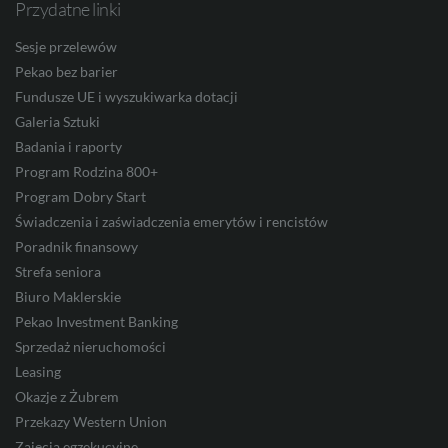
Przydatne linki
Facebook
Twitter
Youtube
Linkedin
Instagram
TikTo
CNY
Sesje przelewów
Pekao bez barier
Fundusze UE i wyszukiwarka dotacji
Galeria Sztuki
Badania i raporty
Program Rodzina 800+
Program Dobry Start
Świadczenia i zaświadczenia emerytów i rencistów
Poradnik finansowy
Strefa seniora
Biuro Maklerskie
Pekao Investment Banking
Sprzedaż nieruchomości
Leasing
Okazje z Żubrem
Przekazy Western Union
Zajęcia egzekucyjne