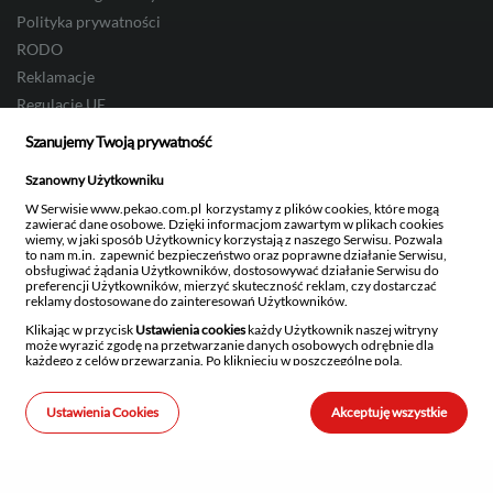
Polityka prywatności
RODO
Reklamacje
Regulacje UE
Definicje usług reprezentatywnych
Szanujemy Twoją prywatność
Przenoszenie kredytów do Pekao Banku Hipotecznego S.A.
Szanowny Użytkowniku
Informacje dotyczące wskaźników referencyjnych
W Serwisie www.pekao.com.pl korzystamy z plików cookies, które mogą
Reforma wskaźników i POLSTR
zawierać dane osobowe. Dzięki informacjom zawartym w plikach cookies
wiemy, w jaki sposób Użytkownicy korzystają z naszego Serwisu. Pozwala
Nowy wskaźnik referencyjny WIRON
to nam m.in. zapewnić bezpieczeństwo oraz poprawne działanie Serwisu,
Wcześniejsza spłata lub zawieszenie spłaty pożyczki lub kredytu
obsługiwać żądania Użytkowników, dostosowywać działanie Serwisu do
preferencji Użytkowników, mierzyć skuteczność reklam, czy dostarczać
Śmierć klienta banku
reklamy dostosowane do zainteresowań Użytkowników.
Likwidacja funduszy inwestycyjnych
Klikając w przycisk
Ustawienia cookies
każdy Użytkownik naszej witryny
może wyrazić zgodę na przetwarzanie danych osobowych odrębnie dla
Komunikacja
każdego z celów przewarzania. Po kliknięciu w poszczególne pola,
uzyskasz szczegółowe informacje na temat danego rodzaju przetwarzania,
celu przetwarzania oraz stosowanych technologii.
Infolinia: 519 222 222
Ustawienia Cookies
Akceptuję wszystkie
Szanujemy również prawo każdego Użytkownika do decydowania, czy
Aktualności
w jego urządzeniach końcowych mogą być instalowane i następnie
przechowywane pliki cookies w ogólności, niezależnie od tego czy znajdują
Biuro prasowe
się w nich dane osobowe czy nie. Wyrażenie zgody na przechowywanie
takich informacji lub uzyskiwanie do nich dostępu w urządzeniu
Kariera