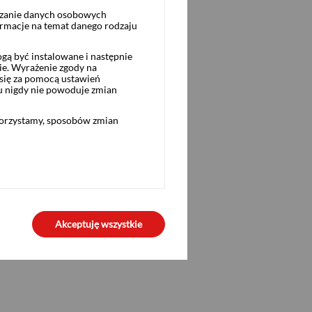
rzanie danych osobowych
ormacje na temat danego rodzaju
ą być instalowane i następnie
ie. Wyrażenie zgody na
się za pomocą ustawień
u nigdy nie powoduje zmian
korzystamy, sposobów zmian
Akceptuję wszystkie