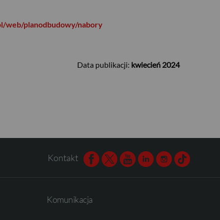
pl/web/planodbudowy/nabory
Data publikacji:
kwiecień 2024
Kontakt
Facebook
Twitter
Youtube
Linkedin
Instagram
TikTok
Komunikacja