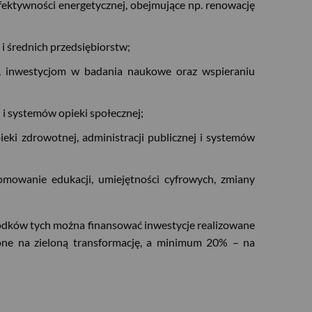
 efektywności energetycznej, obejmujące np. renowację
h i średnich przedsiębiorstw;
ci, inwestycjom w badania naukowe oraz wspieraniu
 i systemów opieki społecznej;
eki zdrowotnej, administracji publicznej i systemów
mowanie edukacji, umiejętności cyfrowych, zmiany
środków tych można finansować inwestycje realizowane
ne na zieloną transformację, a minimum 20% – na