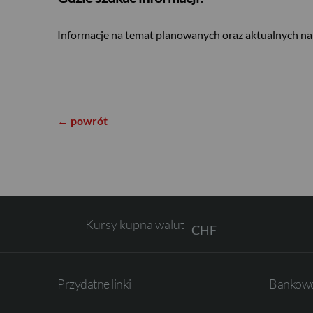
Informacje na temat planowanych oraz aktualnych n
USD
EUR
← powrót
GBP
Kursy kupna walut
CHF
AED
Przydatne linki
Bankowo