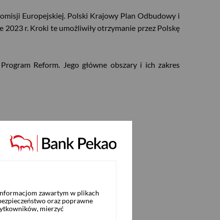
omisji Europejskiej. Polski Krajowy Plan Odbudowy i
 2023 r. Kroki te umożliwiły otrzymanie przez Polskę
Program Reform. Jego główne obszary i ich zakres
 informacjom zawartym w plikach
 bezpieczeństwo oraz poprawne
żytkowników, mierzyć