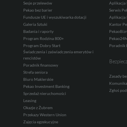
Sesje przelewów
Aplikacja
Pekao bez barier
Serwis Pe
AUD
Fundusze UE i wyszukiwarka dotacji
Aplikacja
Galeria Sztuki
Kantor P
Badania i raporty
PekaoBiz
CAD
Program Rodzina 800+
Pekao24M
Program Dobry Start
Poradnik 
Świadczenia i zaświadczenia emerytów i
rencistów
HUF
Bezpiec
Poradnik finansowy
Strefa seniora
Zasady be
Biuro Maklerskie
JPY
Komunika
Pekao Investment Banking
Zgłoś pod
Sprzedaż nieruchomości
Leasing
CZK
Okazje z Żubrem
Przekazy Western Union
Zajęcia egzekucyjne