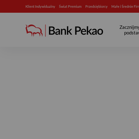
Klient Indywidualny
Świat Premium
Przedsiębiorcy
Małe i Średnie Fi
Zacznijm
podst
Krajowy Plan Odbudowy - B