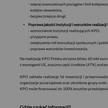
- więcej nowoczesnych pociągów i linii kolejowyc
- kolejne obwodnice,
- bezpieczniejsze drogi.
Poprawa jakości instytucji i warunków realiza
- wzmocnienie instytucji realizujących KPO,
- przyjazne prawo,
- zwiększenie roli konsultacji społecznych i publ
- poprawa warunków inwestowania.
Na realizację KPO Polska otrzyma blisko 60 mld euro 
z wymogami UE, znaczna część środków (47%) zostanie
KPO zakłada realizację 56 inwestycji i przeprowadz
organizacje pozarządowe oraz określone grupy osób p
KPO może finansować do 100% kosztów przedsięwzię
Gdzie szukać informacji?