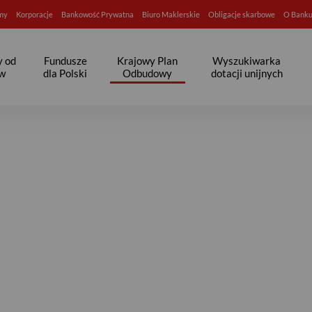
rmy
Korporacje
Bankowość Prywatna
Biuro Maklerskie
Obligacje skarbowe
O Bank
y od
Fundusze
Krajowy Plan
Wyszukiwarka
aw
dla Polski
Odbudowy
dotacji unijnych
ank Pekao S.A.