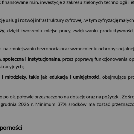
ć finansowane m.in. inwestycje z zakresu zielonych technologii i
ację usług i rozwój infrastruktury cyfrowej, w tym cyfryzację małyc
zy
, dzięki tworzeniu miejsc pracy, zwiększaniu produktywnoś
in. na zmniejszaniu bezrobocia oraz wzmocnieniu ochrony socjalnej
 społeczna i instytucjonalna
, przez poprawę funkcjonowania opi
stracyjnych;
 i młodzieży, takie jak edukacja i umiejętności,
obejmujące pro
o po ok. połowie przeznaczono na dotacje oraz na pożyczki. Ze 
a grudnia 2026 r. Minimum 37% środków ma zostać przeznaczo
porności