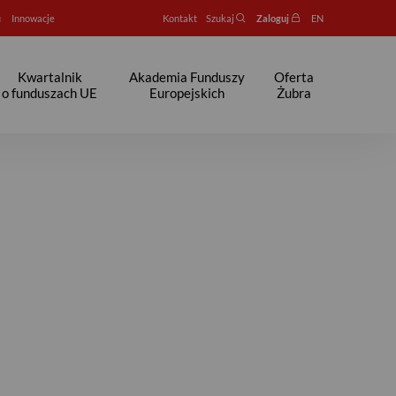
u
Innowacje
Kontakt
Szukaj
Zaloguj
EN
Kwartalnik
Akademia Funduszy
Oferta
o funduszach UE
Europejskich
Żubra