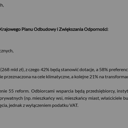
h,
cji Krajowego Planu Odbudowy i Zwiększania Odporności
:
icznych,
(268 mld zł), z czego 42% będą stanowić dotacje, a 58% preferency
 przeznaczona na cele klimatyczne, a kolejne 21% na transformac
enie 55 reform. Odbiorcami wsparcia będą przedsiębiorcy, instyt
rywatnych (np. mieszkańcy wsi, mieszkańcy miast, właściciele bu
cia, jednak z wyłączeniem podatku VAT.