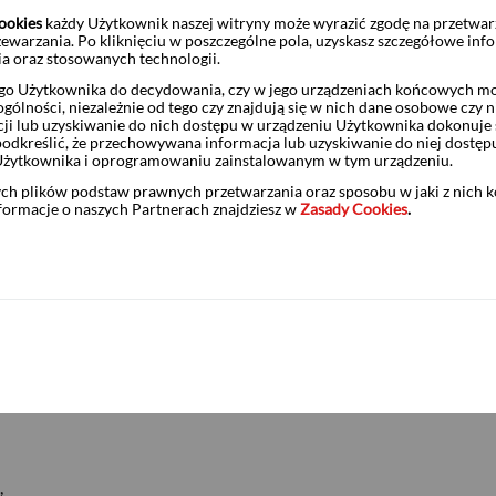
ookies
każdy Użytkownik naszej witryny może wyrazić zgodę na przetwa
zewarzania. Po kliknięciu w poszczególne pola, uzyskasz szczegółowe inf
ia oraz stosowanych technologii.
o Użytkownika do decydowania, czy w jego urządzeniach końcowych mog
ólności, niezależnie od tego czy znajdują się w nich dane osobowe czy n
ji lub uzyskiwanie do nich dostępu w urządzeniu Użytkownika dokonuje 
odkreślić, że przechowywana informacja lub uzyskiwanie do niej dostęp
Użytkownika i oprogramowaniu zainstalowanym w tym urządzeniu.
ych plików podstaw prawnych przetwarzania oraz sposobu w jaki z nich 
nformacje o naszych Partnerach znajdziesz w
Zasady Cookies
.
ny zdrowia:
,