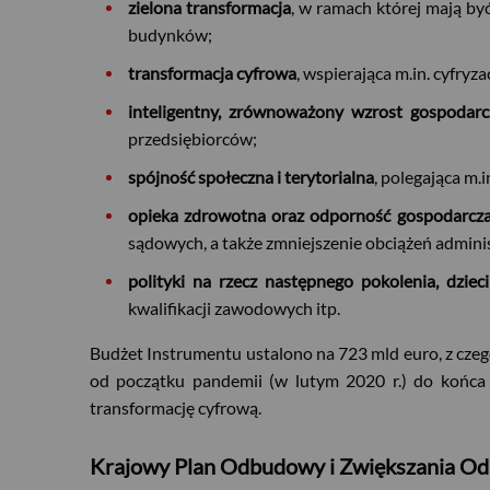
zielona transformacja
, w ramach której mają by
budynków;
transformacja cyfrowa
, wspierająca m.in. cyfryz
inteligentny, zrównoważony wzrost gospodarc
przedsiębiorców;
spójność społeczna i terytorialna
, polegająca m.
opieka zdrowotna oraz odporność gospodarcza,
sądowych, a także zmniejszenie obciążeń admini
polityki na rzecz następnego pokolenia, dzieci
kwalifikacji zawodowych itp.
Budżet Instrumentu ustalono na 723 mld euro, z czeg
od początku pandemii (w lutym 2020 r.) do końc
transformację cyfrową.
Krajowy Plan Odbudowy i Zwiększania Od