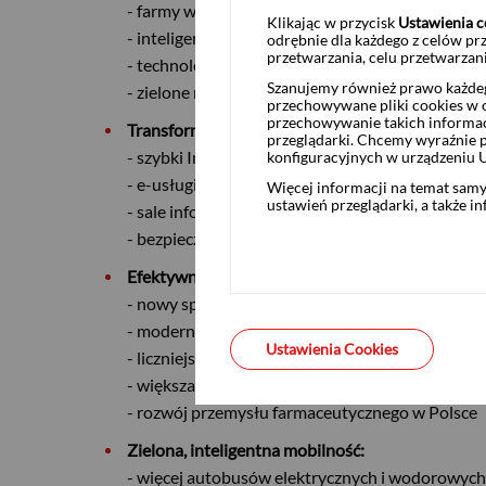
- farmy wiatrowe na Bałtyku,
Klikając w przycisk
Ustawienia c
- inteligentna sieć energetyczna,
odrębnie dla każdego z celów pr
przetwarzania, celu przetwarzan
- technologie wodorowe,
Szanujemy również prawo każdeg
- zielone miasta.
przechowywane pliki cookies w og
przechowywanie takich informac
Transformacja cyfrowa:
przeglądarki. Chcemy wyraźnie p
- szybki Internet,
konfiguracyjnych w urządzeniu 
- e-usługi,
Więcej informacji na temat sam
ustawień przeglądarki, a także i
- sale informatyczne i komputery dla szkół,
- bezpieczeństwo w Internecie.
Efektywność, dostępność i jakość systemu ochro
- nowy sprzęt dla szpitali
- modernizacja placówek medycznych
Ustawienia Cookies
- liczniejszy personel medyczny
- większa dostępność do usług medycznych
- rozwój przemysłu farmaceutycznego w Polsce
Zielona, inteligentna mobilność:
- więcej autobusów elektrycznych i wodorowych