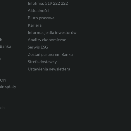
Infolinia: 519 222 222
Aktualności
Biuro prasowe
Kariera
Informacje dla inwestorów
ch
Analizy ekonomiczne
 Banku
Serwis ESG
Zostań partnerem Banku
w
Strefa dostawcy
Ustawienia newslettera
IRON
ie spłaty
ych