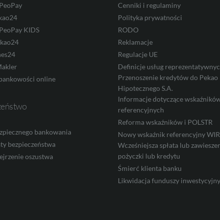
 PeoPay
Cenniki i regulaminy
kao24
Polityka prywatności
 PeoPay KIDS
RODO
ekao24
Reklamacje
nes24
Regulacje UE
akler
Definicje usług reprezentatywny
Przenoszenie kredytów do Pekao
bankowości online
Hipotecznego S.A.
Informacje dotyczące wskaźnikó
zeństwo
referencyjnych
Reforma wskaźników i POLSTR
zpiecznego bankowania
Nowy wskaźnik referencyjny W
ty bezpieczeństwa
Wcześniejsza spłata lub zawieszen
pożyczki lub kredytu
ejrzenie oszustwa
Śmierć klienta banku
Likwidacja funduszy inwestycyjn