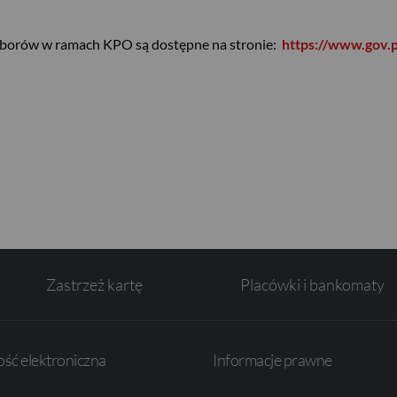
aborów w ramach KPO są dostępne na stronie:
https://www.gov.
Zastrzeż kartę
Placówki i bankomaty
ść elektroniczna
Informacje prawne