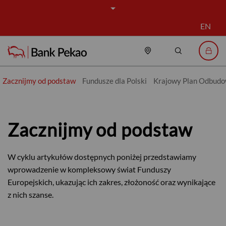
EN
Placówki i bankomat
Szukaj
Logo
Zacznijmy od podstaw
Fundusze dla Polski
Krajowy Plan Odbud
Zacznijmy od podstaw - Bank Pek
Zacznijmy od podstaw
W cyklu artykułów dostępnych poniżej przedstawiamy
wprowadzenie w kompleksowy świat Funduszy
Europejskich, ukazując ich zakres, złożoność oraz wynikające
z nich szanse.