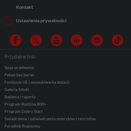
Kontakt
AUD
Ustawienia prywatności
CAD
Przydatne linki
Facebook
Twitter
Youtube
Linkedin
Instagram
TikTo
HUF
Sesje przelewów
Pekao bez barier
Fundusze UE i wyszukiwarka dotacji
Galeria Sztuki
JPY
Badania i raporty
Program Rodzina 800+
Program Dobry Start
CZK
Świadczenia i zaświadczenia emerytów i rencistów
Poradnik finansowy