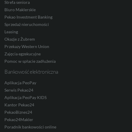
Strefa seniora
DKK
Biuro Maklerskie
Pekao Investment Banking
Sprzedaż nieruchomości
Leasing
NOK
Okazje z Żubrem
Przekazy Western Union
Zajęcia egzekucyjne
SEK
Pomoc w spłacie zadłużenia
Bankowość elektroniczna
RON
Aplikacja PeoPay
Serwis Pekao24
Aplikacja PeoPay KIDS
Kantor Pekao24
TRY
PekaoBiznes24
Pekao24Makler
Poradnik bankowości online