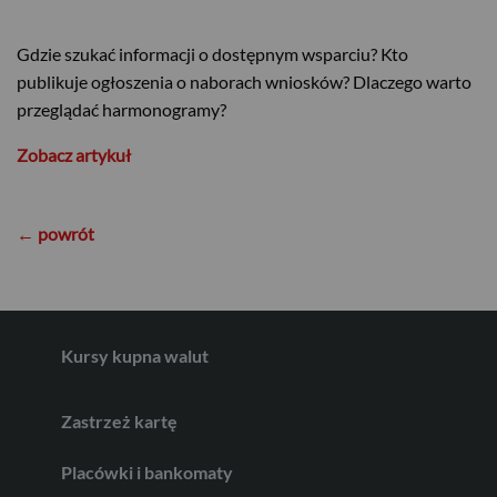
Gdzie szukać informacji o dostępnym wsparciu? Kto
publikuje ogłoszenia o naborach wniosków? Dlaczego warto
USD
przeglądać harmonogramy?
Zobacz artykuł
EUR
← powrót
GBP
Kursy kupna walut
CHF
Zastrzeż kartę
AED
Placówki i bankomaty