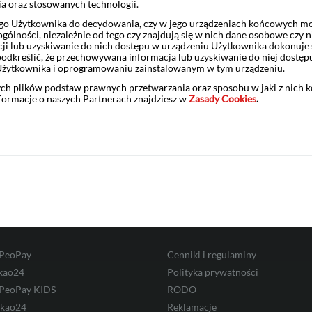
ia oraz stosowanych technologii.
o Użytkownika do decydowania, czy w jego urządzeniach końcowych mog
ailowy
developerportal@pekao.com.pl
.
ólności, niezależnie od tego czy znajdują się w nich dane osobowe czy n
ji lub uzyskiwanie do nich dostępu w urządzeniu Użytkownika dokonuje 
ają następującym pojęciom z Rozporządzenia Ministra Rozwoju i F
odkreślić, że przechowywana informacja lub uzyskiwanie do niej dostęp
łatniczym: usługa bankowości elektronicznej, polecenie przelew
Użytkownika i oprogramowaniu zainstalowanym w tym urządzeniu.
 Słowniczek tych pojęć znajdziesz tutaj.
ych plików podstaw prawnych przetwarzania oraz sposobu w jaki z nich 
nformacje o naszych Partnerach znajdziesz w
Zasady Cookies
.
Zastrzeż kartę
Placówki i bankomaty
ść elektroniczna
Informacje prawne
 PeoPay
Cenniki i regulaminy
kao24
Polityka prywatności
 PeoPay KIDS
RODO
ekao24
Reklamacje