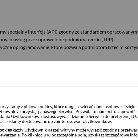
 specjalny interfejs (API) zgodny ze standardem opracowanym p
ionych usług przez uprawnione podmioty trzecie (TPP).
istyczne oprogramowanie, które pozwala podmiotom trzecim korzy
 następujących usług:
ia transakcji płatniczej
 do informacji o rachunku
sługa potwierdzania dostępności na rachunku płatniczym płatnika
ymagany do działania pozostałych interfejsów API: AIS, PIS, CAF.
rzystamy z plików cookies, które mogą zawierać dane osobowe. Dzięki
dbox), do którego zapraszamy wszystkich chętnych do testowania
ytkownicy korzystają z naszego Serwisu. Pozwala to nam m.in. zapewnić
żądania Użytkowników, dostosowywać działanie Serwisu do preferencji U
czać reklamy dostosowane do zainteresowań Użytkowników.
ookies
każdy Użytkownik naszej witryny może wyrazić zgodę na przetwa
nu nadzoru mogą korzystać z naszych produkcyjnych interfejsów A
zewarzania. Po kliknięciu w poszczególne pola, uzyskasz szczegółowe inf