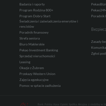
Badania i raporty
PekaoBiz
Program Rodzina 800+
Pekao24M
CAD
Program Dobry Start
Poradnik 
Świadczenia i zaświadczenia emerytów i
rencistów
Bezpiec
Poradnik finansowy
HUF
Strefa seniora
Zasady be
Biuro Maklerskie
Komunika
Pekao Investment Banking
Zgłoś pod
JPY
Sprzedaż nieruchomości
Leasing
Okazje z Żubrem
Przekazy Western Union
CZK
Zajęcia egzekucyjne
Pomoc w spłacie zadłużenia
DKK
Bank Polska Kasa Opieki Spółka Akcyjna z siedzibą w W