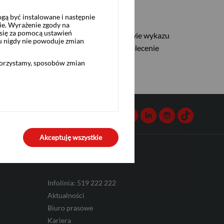
ą być instalowane i następnie
ie. Wyrażenie zgody na
się za pomocą ustawień
inansów z dnia 14 lipca 2017 r. w sprawie wykazu
u nigdy nie powoduje zmian
u, polecenie przelewu wewnętrznego, polecenie
korzystamy, sposobów zmian
Kontakt
Facebook
Twitter
Youtube
Linkedin
Instagram
TikTok
Akceptuję wszystkie
Komunikacja
Infolinia: 519 222 222
Aktualności
Biuro prasowe
Kariera