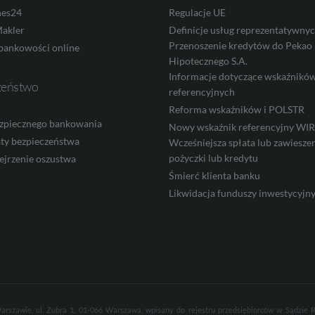
nes24
Regulacje UE
akler
Definicje usług reprezentatywny
Przenoszenie kredytów do Pekao
bankowości online
Hipotecznego S.A.
Informacje dotyczące wskaźnikó
zeństwo
referencyjnych
Reforma wskaźników i POLSTR
zpiecznego bankowania
Nowy wskaźnik referencyjny W
ty bezpieczeństwa
Wcześniejsza spłata lub zawieszen
pożyczki lub kredytu
ejrzenie oszustwa
Śmierć klienta banku
Likwidacja funduszy inwestycyjn
arszawie, ul. Żubra 1, 01-066 Warszawa, wpisany do rejestru przedsiębiorców w Sądzie