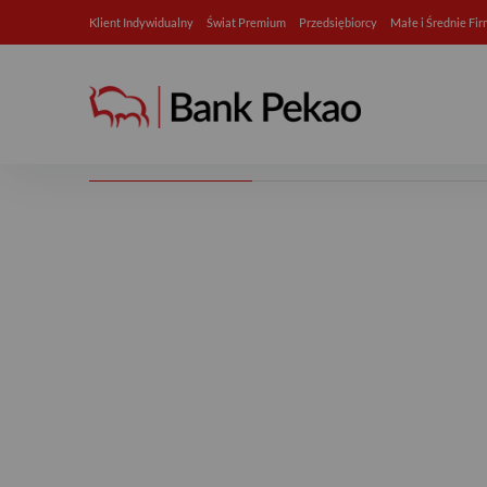
Klient Indywidualny
Świat Premium
Przedsiębiorcy
Małe i Średnie Fi
Nasze API