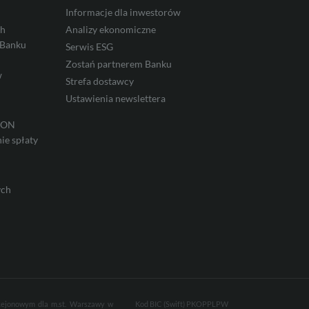
Informacje dla inwestorów
ch
Analizy ekonomiczne
 Banku
Serwis ESG
Zostań partnerem Banku
w
Strefa dostawcy
Ustawienia newslettera
IRON
ie spłaty
ych
 Rejonowym dla m.st. Warszawy w
Kod BIC (Swift) PKOPPLPW