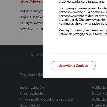
https://developer.pekao.com.pl/api/
.
przetwarzania, celu przetwarzan
USD
Szanujemy również prawo każdeg
Pytania dotyczące API prosimy kierować na adres m
przechowywane pliki cookies w og
przechowywanie takich informac
Pojęcia: bankowość elektroniczna i przelew odpowiad
przeglądarki. Chcemy wyraźnie p
EUR
usług reprezentatywnych powiązanych z rachunkiem p
konfiguracyjnych w urządzeniu 
przelewu SEPA lub polecenie przelewu w walucie obcej.
Więcej informacji na temat sam
ustawień przeglądarki, a także i
GBP
Kursy kupna walut
CHF
Ustawienia Cookies
Przydatne linki
Bankowo
AED
Sesje przelewów
Aplikacja
Pekao bez barier
Serwis Pe
Fundusze UE i wyszukiwarka dotacji
Aplikacja
AUD
Galeria Sztuki
Kantor P