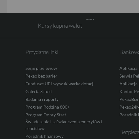
Kursy kupna walut
CHF
Przydatne linki
Bankowo
AED
Sesje przelewów
Aplikacja
Pekao bez barier
Serwis Pe
AUD
Fundusze UE i wyszukiwarka dotacji
Aplikacja
Galeria Sztuki
Kantor P
Badania i raporty
PekaoBiz
CAD
Program Rodzina 800+
Pekao24M
Program Dobry Start
Poradnik 
Świadczenia i zaświadczenia emerytów i
rencistów
HUF
Bezpiec
Poradnik finansowy