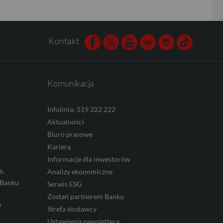
Kontakt
Facebook
Twitter
Youtube
Linkedin
Instagram
TikTok
Komunikacja
Infolinia: 519 222 222
Aktualności
Biuro prasowe
Kariera
Informacje dla inwestorów
ch
Analizy ekonomiczne
 Banku
Serwis ESG
Zostań partnerem Banku
w
Strefa dostawcy
Ustawienia newslettera