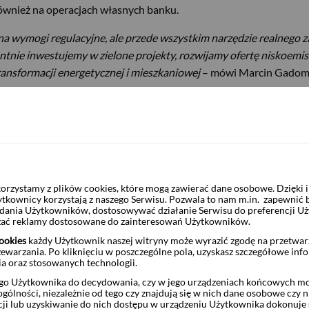
również na operacjach własnych banku.
 na wymogi regulacyjne, ale przede wszystkim narzędzie realnego 
ntnie inwestujemy w zielone projekty, rozwijamy ofertę niskoem
ansformacji energetycznej i mieszkaniowej
– mówi Marcin Gadomsk
oku redukcję intensywności emisji gazów cieplarnianych (GHG) o
encji Energetycznej. Realizacja tego celu opiera się na zwiększa
 finansowania projektów opartych na węglu i ropie naftowej.
rzystamy z plików cookies, które mogą zawierać dane osobowe. Dzięki
ytkownicy korzystają z naszego Serwisu. Pozwala to nam m.in. zapewnić
nia Banku Pekao w finansowanie technologii przejściowych oparty
żądania Użytkowników, dostosowywać działanie Serwisu do preferencji U
czać reklamy dostosowane do zainteresowań Użytkowników.
ookies
każdy Użytkownik naszej witryny może wyrazić zgodę na przetwa
zewarzania. Po kliknięciu w poszczególne pola, uzyskasz szczegółowe inf
ia oraz stosowanych technologii.
edukcję intensywności emisji o 43,4% do 2030 roku względem rok
o Użytkownika do decydowania, czy w jego urządzeniach końcowych mog
ólności, niezależnie od tego czy znajdują się w nich dane osobowe czy n
oce energooszczędnych, które mają stanowić 60% portfela w 2030
ji lub uzyskiwanie do nich dostępu w urządzeniu Użytkownika dokonuje 