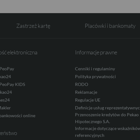
Zastrzeż kartę
Placówki i bankomaty
ść elektroniczna
Informacje prawne
 PeoPay
Cenniki i regulaminy
kao24
Polityka prywatności
 PeoPay KIDS
RODO
ekao24
Reklamacje
nes24
Regulacje UE
akler
Definicje usług reprezentatywny
Przenoszenie kredytów do Pekao
bankowości online
Hipotecznego S.A.
Informacje dotyczące wskaźnikó
zeństwo
referencyjnych