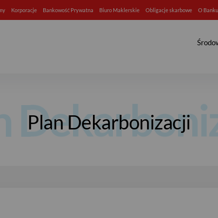
rmy
Korporacje
Bankowość Prywatna
Biuro Maklerskie
Obligacje skarbowe
O Bank
Środo
Plan Dekarbonizacji