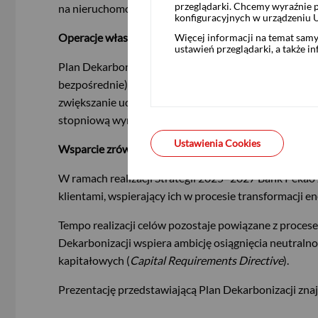
przeglądarki. Chcemy wyraźnie p
na nieruchomości o niskiej efektywności energetycz
konfiguracyjnych w urządzeniu 
Operacje własne
Więcej informacji na temat sam
ustawień przeglądarki, a także i
Plan Dekarbonizacji obejmuje także operacje własne 
bezpośrednie) i 2 (emisje pośrednie) o 60,8% w porów
zwiększanie udziału energii pochodzącej z odnawial
stopniową wymianę floty na pojazdy niskoemisyjne.
Ustawienia Cookies
Wsparcie zrównoważonego rozwoju klientów
W ramach realizacji Strategii 2025–2027 Bank Pekao 
klientami, wspierający ich w procesie transformacji e
USD
Tempo realizacji celów pozostaje powiązane z procese
Dekarbonizacji wspiera ambicję osiągnięcia neutral
EUR
kapitałowych (
Capital Requirements Directive
).
Prezentację przedstawiającą Plan Dekarbonizacji zna
GBP