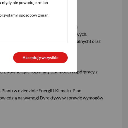
u nigdy nie powoduje zmian
koemisyjnego budownictwa.
korzystamy, sposobów zmian
azów cieplarnianych z Zakresu 1 (emisje
izację i modernizację powierzchni biurowych,
energii elektrycznej ze źródeł odnawialnych) oraz
Akceptuję wszystkie
ych. Równolegle rozwijany jest model współpracy z
lanu w dziedzinie Energii i Klimatu. Plan
 odpowiedzią na wymogi Dyrektywy w sprawie wymogów