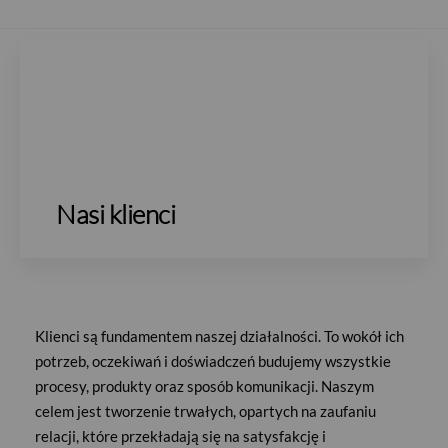
Nasi klienci
Klienci są fundamentem naszej działalności. To wokół ich
większ obraz slajdu
Powiększ obr
potrzeb, oczekiwań i doświadczeń budujemy wszystkie
procesy, produkty oraz sposób komunikacji. Naszym
celem jest tworzenie trwałych, opartych na zaufaniu
relacji, które przekładają się na satysfakcję i