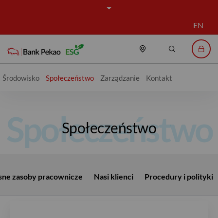
EN
Placówki i bankomat
Szukaj
Logo
Środowisko
Społeczeństwo
Zarządzanie
Kontakt
Społeczeństwo
ne zasoby pracownicze
Nasi klienci
Procedury i polityki