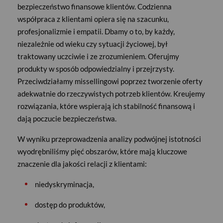
Programy Razem w dobrostanie i
bezpieczeństwo finansowe klientów. Codzienna
Zauważ. Zareaguj. Wesprzyj.
współpraca z klientami opiera się na szacunku,
profesjonalizmie i empatii. Dbamy o to, by każdy,
Mental Health Navigator
niezależnie od wieku czy sytuacji życiowej, był
Cykl działań i warsztatów na rzecz
traktowany uczciwie i ze zrozumieniem. Oferujmy
psychoedukacji i profilaktyki w obszarze
produkty w sposób odpowiedzialny i przejrzysty.
zdrowia psychicznego oraz odporności
Przeciwdziałamy missellingowi poprzez tworzenie oferty
psychicznej. Celem inicjatyw jest
adekwatnie do rzeczywistych potrzeb klientów. Kreujemy
wzmacnianie dobrostanu i efektywności
rozwiązania, które wspierają ich stabilność finansową i
pracowników oraz zdrowego ich
dają poczucie bezpieczeństwa.
funkcjonowania w środowisku pracy.
W wyniku przeprowadzenia analizy podwójnej istotności
1
/ 3
wyodrębniliśmy pięć obszarów, które mają kluczowe
znaczenie dla jakości relacji z klientami:
niedyskryminacja,
dostęp do produktów,