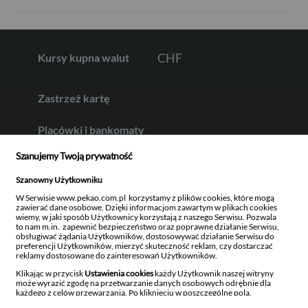
CHF
Kursy kupna walut
Zastrzeż kartę
AED
Placówki i bankomaty
Szanujemy Twoją prywatność
Kontakt
AUD
Szanowny Użytkowniku
Ustawienia prywatności
W Serwisie www.pekao.com.pl korzystamy z plików cookies, które mogą
zawierać dane osobowe. Dzięki informacjom zawartym w plikach cookies
wiemy, w jaki sposób Użytkownicy korzystają z naszego Serwisu. Pozwala
CAD
to nam m.in. zapewnić bezpieczeństwo oraz poprawne działanie Serwisu,
obsługiwać żądania Użytkowników, dostosowywać działanie Serwisu do
preferencji Użytkowników, mierzyć skuteczność reklam, czy dostarczać
reklamy dostosowane do zainteresowań Użytkowników.
Klikając w przycisk
Ustawienia cookies
każdy Użytkownik naszej witryny
Przydatne linki
Facebook
Twitter
Youtube
Linkedin
Instagram
TikTo
HUF
może wyrazić zgodę na przetwarzanie danych osobowych odrębnie dla
każdego z celów przewarzania. Po kliknięciu w poszczególne pola,
uzyskasz szczegółowe informacje na temat danego rodzaju przetwarzania,
Sesje przelewów