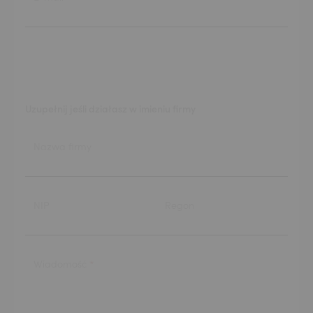
Uzupełnij jeśli działasz w imieniu firmy
Nazwa firmy
NIP
Regon
Wiadomość