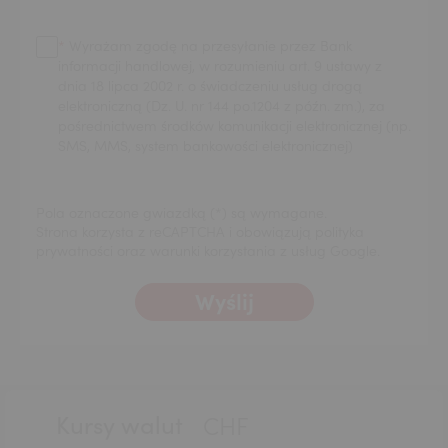
Wyrażam zgodę na przesyłanie przez Bank
informacji handlowej, w rozumieniu art. 9 ustawy z
dnia 18 lipca 2002 r. o świadczeniu usług drogą
elektroniczną (Dz. U. nr 144 po.1204 z późn. zm.), za
pośrednictwem środków komunikacji elektronicznej (np.
SMS, MMS, system bankowości elektronicznej)
USD
Pola oznaczone gwiazdką (*) są wymagane.
Strona korzysta z reCAPTCHA i obowiązują polityka
prywatności oraz warunki korzystania z usług Google.
EUR
Wyślij
GBP
Stopka
Kursy walut
CHF