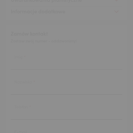
Uwarunkowania planistyczne
Informacje dodatkowe
Zamów kontakt
Zostaw swój numer - oddzwonimy!
Imię
Nazwisko
Telefon
E-mail