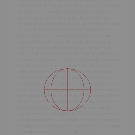
powszechnie używanym formacie nadającym się do
odczytu maszynowego. Może Pani/Pan przesłać te
dane innemu administratorowi danych W celu
skorzystania z powyższych praw należy skontaktować
się z administratorem danych lub z Inspektorem
Ochrony Danych. Przysługuje Pani/Panu również
prawo wniesienia skargi do organu nadzorczego
zajmującego się ochroną danych osobowych, tj.
Prezesa Urzędu Ochrony Danych Osobowych. Dane
kontaktowe wskazane są wyżej Informacja o wymogu
podania danych Podanie danych osobowych dla
celów marketingowych jest dobrowolne Wyrażam
zgodę na przetwarzanie moich danych osobowych, w
tym profilowanie dla określania preferencji lub potrzeb
w zakresie produktów lub usług oraz przedstawienia
odpowiedniej oferty, przez Bank Polska Kasa Opieki
Spółka Akcyjna z siedzibą w Warszawie, ul. Żubra 1
("Bank"), jako administratora, w celu marketingu
bezpośredniego produktów lub usług Banku oraz na
kontakt telefoniczny, w celu przedstawiania przez Bank
w rozmowach telefonicznych informacji o charakterze
marketingowym oraz używania przez Bank