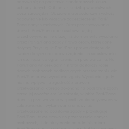
odbywa się na podstawie standardowych klauzul
ochrony danych. Odbiorcy z siedzibą w państwach
poza Europejskim Obszarem Gospodarczym wdrożyli
odpowiednie lub właściwe zabezpieczenia Pani/
Pana danych osobowych. Okres przechowywania
danych Pani/Pana dane osobowe będą
przechowywane nie dłużej niż do momentu wycofania
przez Panią/Pana zgody Prawa osoby, której dane
dotyczą Przysługuje Pani/Panu prawo dostępu do
swoich danych oraz prawo żądania ich sprostowania,
ich usunięcia lub ograniczenia ich przetwarzania. Na
Pani/Pana wniosek administrator dostarczy kopię
danych osobowych podlegających przetwarzaniu. Ma
Pani/Pan prawo wycofania zgody. Wycofanie zgody
nie ma wpływu na zgodność z prawem
przetwarzania, którego dokonano na podstawie zgody
przed jej wycofaniem. W zakresie, w jakim Pani/Pana
dane są przetwarzane w sposób zautomatyzowany w
celu zawarcia i wykonywania umowy lub
przetwarzane na podstawie zgody - przysługuje
Pani/Panu także prawo do przenoszenia danych
osobowych, tj. do otrzymania od administratora
Pani/Pana danych osobowych, w ustrukturyzowanym,