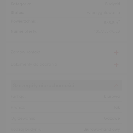
Kategoria:
Budynki
Status:
w przygotowaniu
Powierzchnia:
2
588,8m
Numer oferty:
185/7357/OLS
Zamów kontakt
Dokumenty do pobrania
Szczegóły nieruchomości
Funkcja:
biurowa
Piwnica:
Tak
Ogrzewanie:
Gazowe
Rodzaj budynku:
Biurowo-handlowy