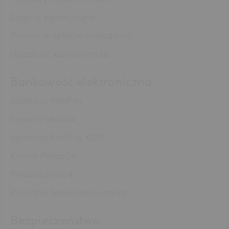
TRY
Zajęcia egzekucyjne
Pomoc w spłacie zadłużenia
ILS
Upadłość konsumencka
Bankowość elektroniczna
MXN
Aplikacja PeoPay
Serwis Pekao24
ZAR
Aplikacja PeoPay KIDS
Kantor Pekao24
PekaoBiznes24
CNY
Poradnik bankowości online
Bezpieczeństwo