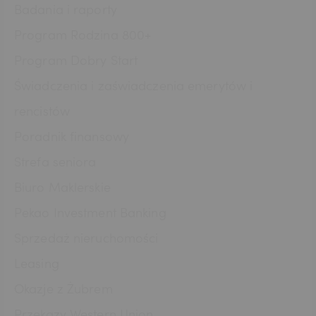
Badania i raporty
CZK
Program Rodzina 800+
Program Dobry Start
DKK
Świadczenia i zaświadczenia emerytów i
rencistów
Poradnik finansowy
NOK
Strefa seniora
Biuro Maklerskie
SEK
Pekao Investment Banking
Sprzedaż nieruchomości
RON
Leasing
Okazje z Żubrem
Przekazy Western Union