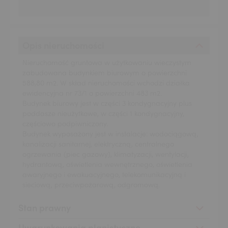
Opis nieruchomości
Nieruchomość gruntowa w użytkowaniu wieczystym
zabudowana budynkiem biurowym o powierzchni
588,80 m2. W skład nieruchomości wchodzi działka
ewidencyjna nr 73/1 o powierzchni 483 m2.
Budynek biurowy jest w części 3 kondygnacyjny plus
poddasze nieużytkowe, w części 1 kondygnacyjny,
częściowo podpiwniczony.
Budynek wyposażony jest w instalacje: wodociągową,
kanalizacji sanitarnej, elektryczną, centralnego
ogrzewania (piec gazowy), klimatyzacji, wentylacji,
hydrantową, oświetlenia wewnętrznego, oświetlenia
awaryjnego i ewakuacyjnego, telekomunikacyjną i
sieciową, przeciwpożarową, odgromową.
Stan prawny