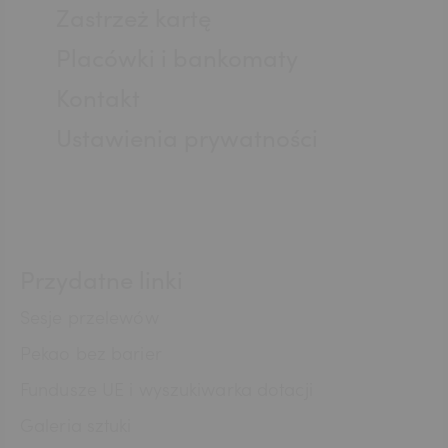
Zastrzeż kartę
Placówki i bankomaty
AED
Kontakt
Ustawienia prywatności
AUD
CAD
Przydatne linki
HUF
Sesje przelewów
Pekao bez barier
Fundusze UE i wyszukiwarka dotacji
JPY
Galeria sztuki