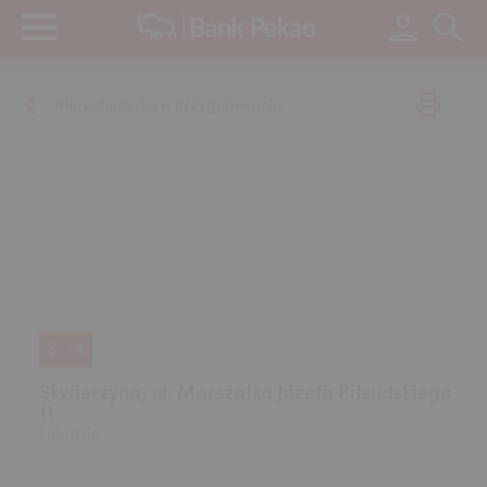
Wpisz s
Nieruchomości w przygotowaniu
/16
Skwierzyna, ul. Marszałka Józefa Piłsudskiego
11
Lubuskie