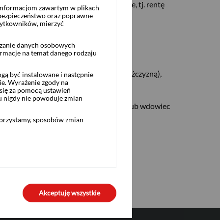
ą przez inne organy emerytalno-rentowe, tj. rentę
 informacjom zawartym w plikach
 bezpieczeństwo oraz poprawne
żytkowników, mierzyć
wszystkie poniższe warunki:
rzanie danych osobowych
merytalny,
ormacje na temat danego rodzaju
steś kobietą) lub 60 lat (jeśli jesteś mężczyzną),
ą być instalowane i następnie
ie. Wyrażenie zgody na
się za pomocą ustawień
u nigdy nie powoduje zmian
rzedzającym dzień, w którym ww. wdowa lub wdowiec
korzystamy, sposobów zmian
Akceptuję wszystkie