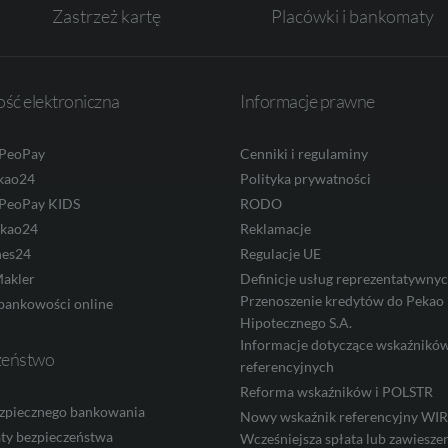
Zastrzeż kartę
Placówki i bankomaty
ść elektroniczna
Informacje prawne
 PeoPay
Cenniki i regulaminy
kao24
Polityka prywatności
 PeoPay KIDS
RODO
ekao24
Reklamacje
nes24
Regulacje UE
akler
Definicje usług reprezentatywny
Przenoszenie kredytów do Pekao
bankowości online
Hipotecznego S.A.
Informacje dotyczące wskaźnikó
zeństwo
referencyjnych
Reforma wskaźników i POLSTR
zpiecznego bankowania
Nowy wskaźnik referencyjny W
ty bezpieczeństwa
Wcześniejsza spłata lub zawieszen