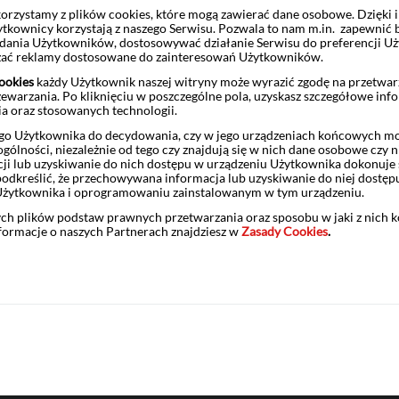
 tylko tę, którą wypłaca ZUS, ale również rentę rodzinną wypłacan
rzystamy z plików cookies, które mogą zawierać dane osobowe. Dzięki
ytkownicy korzystają z naszego Serwisu. Pozwala to nam m.in. zapewnić
ą oraz policyjną rentę rodzinną.
żądania Użytkowników, dostosowywać działanie Serwisu do preferencji U
dczenie razem z rentą rodzinną)
wdowa lub wdowiec musi spełnić 
czać reklamy dostosowane do zainteresowań Użytkowników.
ookies
każdy Użytkownik naszej witryny może wyrazić zgodę na przetwa
 lat (jeśli jesteś mężczyzną) – czyli osiągnąć tzw. powszechny wiek e
zewarzania. Po kliknięciu w poszczególne pola, uzyskasz szczegółowe inf
nim we wspólności małżeńskiej,
ia oraz stosowanych technologii.
u nie wcześniej niż w dniu ukończenia przez siebie 55 lat (jeśli je
o Użytkownika do decydowania, czy w jego urządzeniach końcowych mog
ólności, niezależnie od tego czy znajdują się w nich dane osobowe czy n
ji lub uzyskiwanie do nich dostępu w urządzeniu Użytkownika dokonuje 
odkreślić, że przechowywana informacja lub uzyskiwanie do niej dostęp
ą rodzinną (tj. prawo do tzw. renty wdowiej) ustaje z dniem pop
Użytkownika i oprogramowaniu zainstalowanym w tym urządzeniu.
ych plików podstaw prawnych przetwarzania oraz sposobu w jaki z nich 
nformacje o naszych Partnerach znajdziesz w
Zasady Cookies
.
wiedzi - ZUS