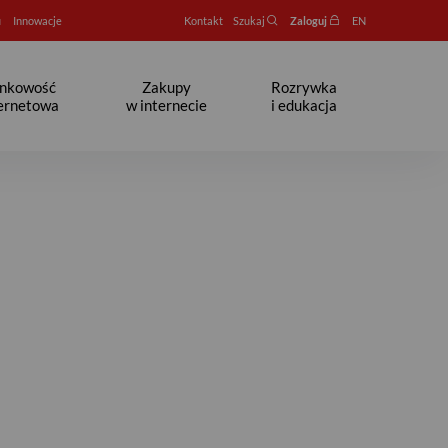
u
Innowacje
Kontakt
Szukaj
Zaloguj
EN
nkowość
Zakupy
Rozrywka
ternetowa
w internecie
i edukacja