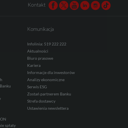
Kontakt
Facebook
Twitter
Youtube
Linkedin
Instagram
TikTok
Komunikacja
Infolinia: 519 222 222
Aktualności
Biuro prasowe
Kariera
Informacje dla inwestorów
ch
Analizy ekonomiczne
 Banku
Serwis ESG
Zostań partnerem Banku
w
Strefa dostawcy
Ustawienia newslettera
IRON
ie spłaty