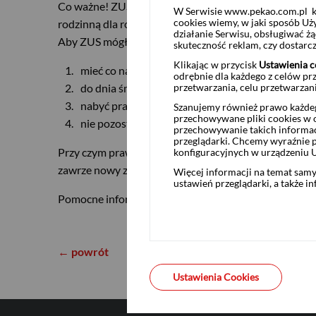
Co ważne! ZUS na równi z rentą rodzinną traktuje nie
W Serwisie www.pekao.com.pl ko
cookies wiemy, w jaki sposób Uż
rodzinną dla rolników, a także wojskową rentę rodzinn
CHF
działanie Serwisu, obsługiwać 
Aby ZUS mógł wypłacić rentę wdowią (czyli inne świa
skuteczność reklam, czy dostar
Klikając w przycisk
Ustawienia c
mieć co najmniej 60 lat (jeśli jesteś kobietą) i 65
odrębnie dla każdego z celów pr
do dnia śmierci swojego małżonka pozostawać z 
przetwarzania, celu przetwarzan
AED
nabyć prawo do renty rodzinnej po zmarłym małżonk
Szanujemy również prawo każdeg
przechowywane pliki cookies w og
nie pozostawać obecnie w związku małżeńskim.
przechowywanie takich informac
przeglądarki. Chcemy wyraźnie p
AUD
Przy czym prawo do wypłaty świadczeń łącznie z rent
konfiguracyjnych w urządzeniu 
zawrze nowy związek małżeński.
Więcej informacji na temat sam
ustawień przeglądarki, a także i
Pomocne informacje:
Renta wdowia - pytania i odpo
CAD
← powrót
HUF
Ustawienia Cookies