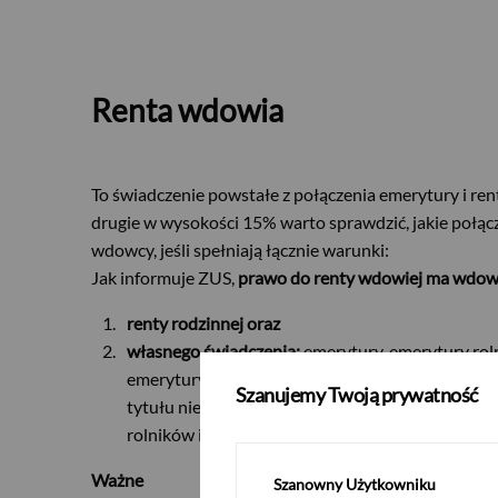
Renta wdowia
To świadczenie powstałe z połączenia emerytury i ren
drugie w wysokości 15% warto sprawdzić, jakie połąc
wdowcy, jeśli spełniają łącznie warunki:
USD
Jak informuje ZUS,
prawo do renty wdowiej ma wdowa
renty rodzinnej oraz
własnego świadczenia:
emerytury, emerytury roln
EUR
emerytury policyjnej, zasiłku przedemerytalneg
Szanujemy Twoją prywatność
tytułu niezdolności do pracy, w tym renty szkolen
rolników indywidualnych i członków ich rodzin, wo
GBP
Ważne
Szanowny Użytkowniku