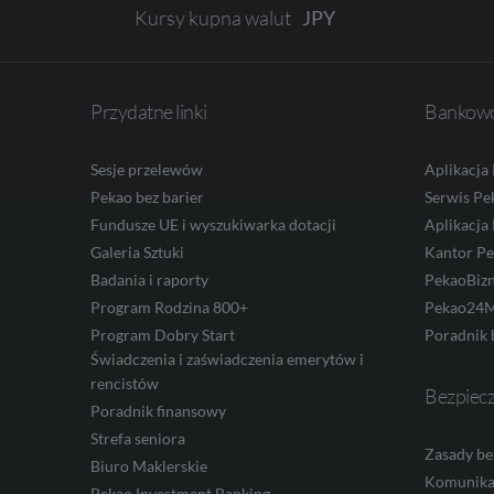
Kursy kupna walut
JPY
CZK
Przydatne linki
Bankowo
Sesje przelewów
Aplikacja
Pekao bez barier
Serwis Pe
DKK
Fundusze UE i wyszukiwarka dotacji
Aplikacja
Galeria Sztuki
Kantor P
Badania i raporty
PekaoBiz
NOK
Program Rodzina 800+
Pekao24M
Program Dobry Start
Poradnik 
Świadczenia i zaświadczenia emerytów i
rencistów
SEK
Bezpiec
Poradnik finansowy
Strefa seniora
Zasady be
Biuro Maklerskie
RON
Komunika
Pekao Investment Banking