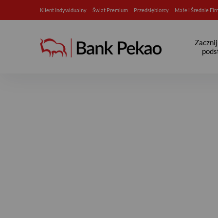
Klient Indywidualny
Świat Premium
Przedsiębiorcy
Małe i Średnie Fi
Zaczni
pods
Renta wdowia - Strefa senio