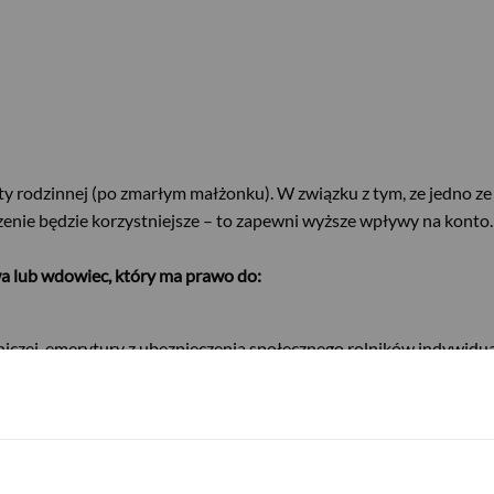
ty rodzinnej (po zmarłym małżonku). W związku z tym, ze jedno z
zenie będzie korzystniejsze – to zapewni wyższe wpływy na konto
 lub wdowiec, który ma prawo do:
iczej, emerytury z ubezpieczenia społecznego rolników indywidua
o, świadczenia przedemerytalnego, emerytury pomostowej, nauczyc
iowej, renty rolniczej z tytułu niezdolności do pracy, renty rolnic
jskowej renty inwalidzkiej albo policyjnej renty inwalidzkiej.