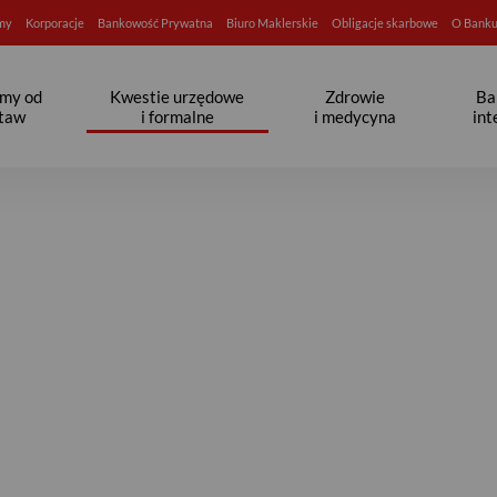
rmy
Korporacje
Bankowość Prywatna
Biuro Maklerskie
Obligacje skarbowe
O Bank
jmy od
Kwestie urzędowe
Zdrowie
Ba
taw
i formalne
i medycyna
in
ra - Bank Pekao S.A.