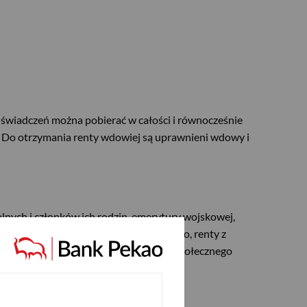
e świadczeń można pobierać w całości i równocześnie
. Do otrzymania renty wdowiej są uprawnieni wdowy i
lnych i członków ich rodzin, emerytury wojskowej,
ielskiego świadczenia kompensacyjnego, renty z
zej szkoleniowej, renty z ubezpieczenia społecznego